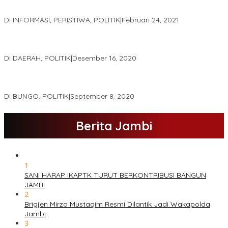
Gugatan Pilgub Jambi, Saksi Cek Endra-Ratu Akui Bisa Nyoblos
Meski Tak Ada e-KTP
Di INFORMASI, PERISTIWA, POLITIK
|
Februari 24, 2021
Real Count Hampir 100 Persen, Hasil Rekapitulasi KPU Jambi
Haris – Sani Unggul 38.0,%
Di DAERAH, POLITIK
|
Desember 16, 2020
Hamas-Apri Hari Ini,Pemeriksaan Kesehatan Di RSUD Raden
Mattaher
Di BUNGO, POLITIK
|
September 8, 2020
Berita Jambi
1
SANI HARAP IKAPTK TURUT BERKONTRIBUSI BANGUN
JAMBI
2
Brigjen Mirza Mustaqim Resmi Dilantik Jadi Wakapolda
Jambi
3