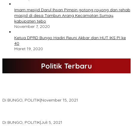
Imam mesjid Darul Ihsan Pimpin gotong royong dan rehab
masjid di desa Tambun Arang Kecamatan Sumay,
kabupaten tebo
November 7, 2020
Ketua DPRD Bungo Hadiri Reuni Akbar dan HUT IKS PI ke
40
Maret 19, 2020
Politik Terbaru
DPD Partai Nasdem Kab Bungo Gelar Acara Peringatan HUT Ke-
10.Bertajuk Dengan Tema”Membawa Gerakan Perubahan”
Di BUNGO, POLITIK
|
November 15, 2021
DPD Partai Golkar,Muscam Ke-X Dalam Rangka Pemilihan Ketua
PK.
Di BUNGO, POLITIK
|
Juli 5, 2021