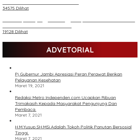
Sambutan Halal Bihalal di Gubernuran
34575 Dilihat
Daftar Akpol 88 yang Jadi Petinggi Polri, dari Batalion Dharma s/d
Atmani Wedana dan Adhi Pradana
19128 Dilihat
ADVETORIAL
Pj.Gubernur Jambi Apresiasi Peran Perawat Berikan
Pelayanan Kesehatan
Maret 19, 2021
Redaksi Metro Independen.com Ucapkan Ribuan
Trimakasih Kepada Masyarakat Pengunjung Dan
Pembaca.
Maret 7, 2021
H.M.Yusup.SH.MSi.Adalah Tokoh Politik Panutan Bersosial
Tinggi.
Maret 7, 2021