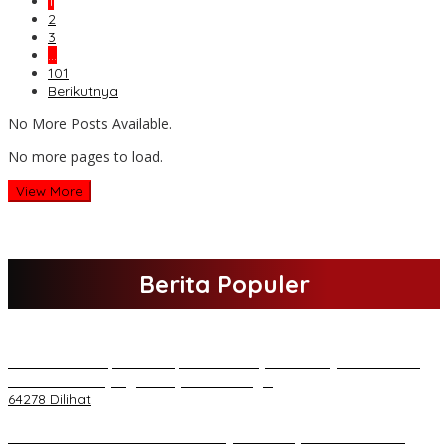
1
2
3
…
101
Berikutnya
No More Posts Available.
No more pages to load.
View More
Berita Populer
H Al Haris Sampaikan Empat Poin ke Pj Gubernur Jambi · Ketika
Melakukan Kunjungan Kerja ke Merangin
64278 Dilihat
H Al Haris Wakili Pemkab/Pemkot Jambi Wilayah Barat • Pada