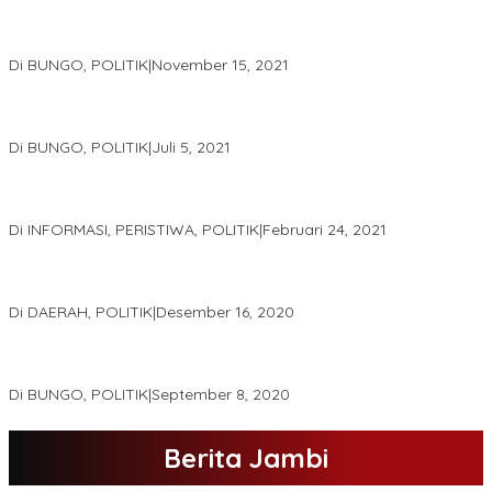
DPD Partai Nasdem Kab Bungo Gelar Acara Peringatan HUT Ke-
10.Bertajuk Dengan Tema”Membawa Gerakan Perubahan”
Di BUNGO, POLITIK
|
November 15, 2021
DPD Partai Golkar,Muscam Ke-X Dalam Rangka Pemilihan Ketua
PK.
Di BUNGO, POLITIK
|
Juli 5, 2021
Gugatan Pilgub Jambi, Saksi Cek Endra-Ratu Akui Bisa Nyoblos
Meski Tak Ada e-KTP
Di INFORMASI, PERISTIWA, POLITIK
|
Februari 24, 2021
Real Count Hampir 100 Persen, Hasil Rekapitulasi KPU Jambi
Haris – Sani Unggul 38.0,%
Di DAERAH, POLITIK
|
Desember 16, 2020
Hamas-Apri Hari Ini,Pemeriksaan Kesehatan Di RSUD Raden
Mattaher
Di BUNGO, POLITIK
|
September 8, 2020
Berita Jambi