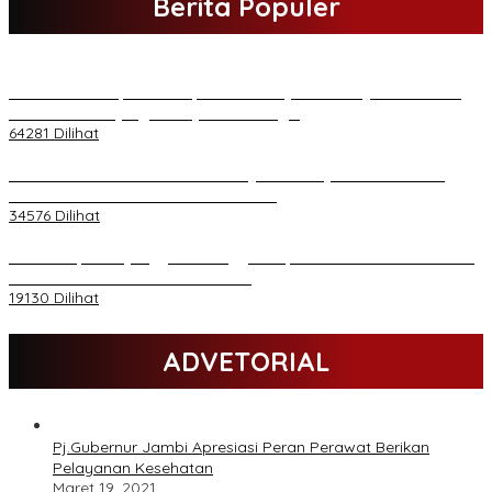
Berita Populer
H Al Haris Sampaikan Empat Poin ke Pj Gubernur Jambi · Ketika
Melakukan Kunjungan Kerja ke Merangin
64281 Dilihat
H Al Haris Wakili Pemkab/Pemkot Jambi Wilayah Barat • Pada
Sambutan Halal Bihalal di Gubernuran
34576 Dilihat
Daftar Akpol 88 yang Jadi Petinggi Polri, dari Batalion Dharma s/d
Atmani Wedana dan Adhi Pradana
19130 Dilihat
ADVETORIAL
Pj.Gubernur Jambi Apresiasi Peran Perawat Berikan
Pelayanan Kesehatan
Maret 19, 2021