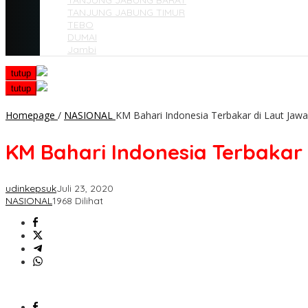
TANJUNG JABUNG BARAT
TANJUNG JABUNG TIMUR
TEBO
DUMAI
Jambi
tutup
tutup
Homepage
/
NASIONAL
KM Bahari Indonesia Terbakar di Laut Ja
KM Bahari Indonesia Terbaka
udinkepsuk
Juli 23, 2020
NASIONAL
1968 Dilihat