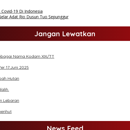
 Covid-19 Di Indonesia
elar Adat Rio Dusun Tuo Sepunggur
Jangan Lewatkan
sebagai Nama Kodam XIX/TT
Per 17.Juni 2025
bah Hutan
alih.
um Lebaran
menhut
News Feed