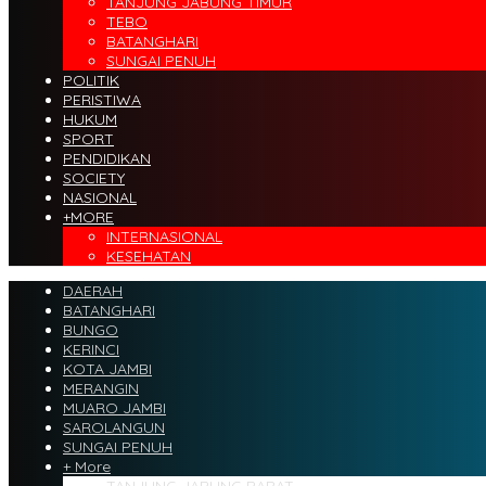
TANJUNG JABUNG TIMUR
TEBO
BATANGHARI
SUNGAI PENUH
POLITIK
PERISTIWA
HUKUM
SPORT
PENDIDIKAN
SOCIETY
NASIONAL
+MORE
INTERNASIONAL
KESEHATAN
DAERAH
BATANGHARI
BUNGO
KERINCI
KOTA JAMBI
MERANGIN
MUARO JAMBI
SAROLANGUN
SUNGAI PENUH
+ More