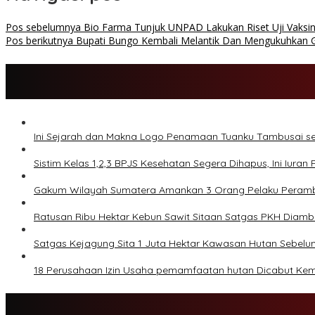
Pos sebelumnya
Bio Farma Tunjuk UNPAD Lakukan Riset Uji Vaksin
Pos berikutnya
Bupati Bungo Kembali Melantik Dan Mengukuhkan G
Ini Sejarah dan Makna Logo Penamaan Tuanku Tambusai 
Sistim Kelas 1,2,3 BPJS Kesehatan Segera Dihapus, Ini Iuran 
Gakum Wilayah Sumatera Amankan 3 Orang Pelaku Peram
Ratusan Ribu Hektar Kebun Sawit Sitaan Satgas PKH Diambil
Satgas Kejagung Sita 1 Juta Hektar Kawasan Hutan Sebel
18 Perusahaan Izin Usaha pemamfaatan hutan Dicabut Ke