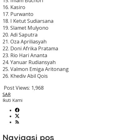
15. Imam Buchori
16. Kasiro
17. Purwanto
18. I Ketut Sudiarsana
19. Slamet Mulyono
20. Adi Saputra
21. Oza Apriliasyah
22. Doni Afrika Pratama
23. Rio Hari Ananta
24. Yanuar Rudiansyah
25. Valmon Emiga Aritonang
26. Khediv Abil Qois
Post Views:
1,968
SAR
Ikuti Kami
Navigasi pos