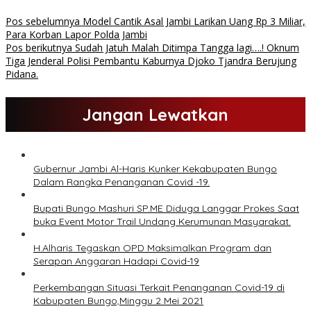
Pos sebelumnya
Model Cantik Asal Jambi Larikan Uang Rp 3 Miliar,
Para Korban Lapor Polda Jambi
Pos berikutnya
Sudah Jatuh Malah Ditimpa Tangga lagi….! Oknum
Tiga Jenderal Polisi Pembantu Kaburnya Djoko Tjandra Berujung
Pidana.
Jangan Lewatkan
Gubernur Jambi Al-Haris Kunker Kekabupaten Bungo
Dalam Rangka Penanganan Covid -19.
Bupati Bungo Mashuri SP.ME Diduga Langgar Prokes Saat
buka Event Motor Trail Undang Kerumunan Masyarakat.
H.Alharis Tegaskan OPD Maksimalkan Program dan
Serapan Anggaran Hadapi Covid-19
Perkembangan Situasi Terkait Penanganan Covid-19 di
Kabupaten Bungo,Minggu 2 Mei 2021