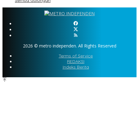
Semua Golongan
2026 © metro independen. All Rights Reserved
Terms of Service
REDAKSI
Indeks Berita