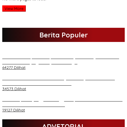
View More
Berita Populer
H Al Haris Sampaikan Empat Poin ke Pj Gubernur Jambi · Ketika
Melakukan Kunjungan Kerja ke Merangin
64277 Dilihat
H Al Haris Wakili Pemkab/Pemkot Jambi Wilayah Barat • Pada
Sambutan Halal Bihalal di Gubernuran
34573 Dilihat
Daftar Akpol 88 yang Jadi Petinggi Polri, dari Batalion Dharma s/d
Atmani Wedana dan Adhi Pradana
19127 Dilihat
ADVETORIAL