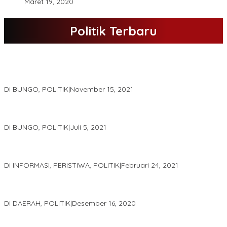
Maret 19, 2020
Politik Terbaru
DPD Partai Nasdem Kab Bungo Gelar Acara Peringatan HUT Ke-
10.Bertajuk Dengan Tema”Membawa Gerakan Perubahan”
Di BUNGO, POLITIK
|
November 15, 2021
DPD Partai Golkar,Muscam Ke-X Dalam Rangka Pemilihan Ketua
PK.
Di BUNGO, POLITIK
|
Juli 5, 2021
Gugatan Pilgub Jambi, Saksi Cek Endra-Ratu Akui Bisa Nyoblos
Meski Tak Ada e-KTP
Di INFORMASI, PERISTIWA, POLITIK
|
Februari 24, 2021
Real Count Hampir 100 Persen, Hasil Rekapitulasi KPU Jambi
Haris – Sani Unggul 38.0,%
Di DAERAH, POLITIK
|
Desember 16, 2020
Hamas-Apri Hari Ini,Pemeriksaan Kesehatan Di RSUD Raden