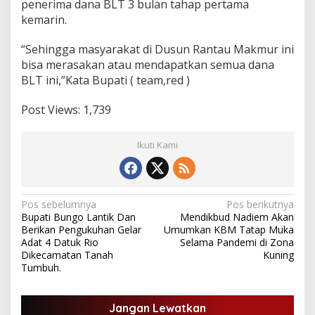
penerima dana BLT 3 bulan tahap pertama
kemarin.
“Sehingga masyarakat di Dusun Rantau Makmur ini
bisa merasakan atau mendapatkan semua dana
BLT ini,”Kata Bupati ( team,red )
Post Views:
1,739
Ikuti Kami
N
Pos sebelumnya
Pos berikutnya
Bupati Bungo Lantik Dan
Mendikbud Nadiem Akan
a
Berikan Pengukuhan Gelar
Umumkan KBM Tatap Muka
v
Adat 4 Datuk Rio
Selama Pandemi di Zona
Dikecamatan Tanah
Kuning
i
Tumbuh.
g
a
Jangan Lewatkan