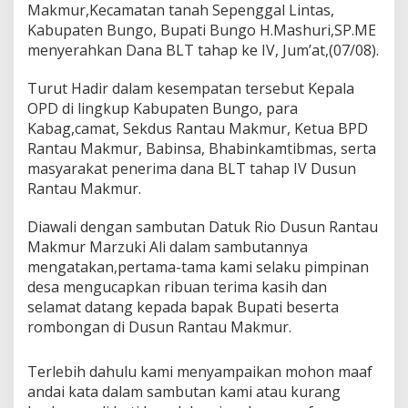
r
Makmur,Kecamatan tanah Sepenggal Lintas,
a
Kabupaten Bungo, Bupati Bungo H.Mashuri,SP.ME
h
menyerahkan Dana BLT tahap ke IV, Jum’at,(07/08).
k
a
Turut Hadir dalam kesempatan tersebut Kepala
n
D
OPD di lingkup Kabupaten Bungo, para
a
Kabag,camat, Sekdus Rantau Makmur, Ketua BPD
n
Rantau Makmur, Babinsa, Bhabinkamtibmas, serta
a
masyarakat penerima dana BLT tahap IV Dusun
B
Rantau Makmur.
L
T
T
Diawali dengan sambutan Datuk Rio Dusun Rantau
a
Makmur Marzuki Ali dalam sambutannya
h
mengatakan,pertama-tama kami selaku pimpinan
a
desa mengucapkan ribuan terima kasih dan
p
K
selamat datang kepada bapak Bupati beserta
e
rombongan di Dusun Rantau Makmur.
-
I
V
Terlebih dahulu kami menyampaikan mohon maaf
D
andai kata dalam sambutan kami atau kurang
i