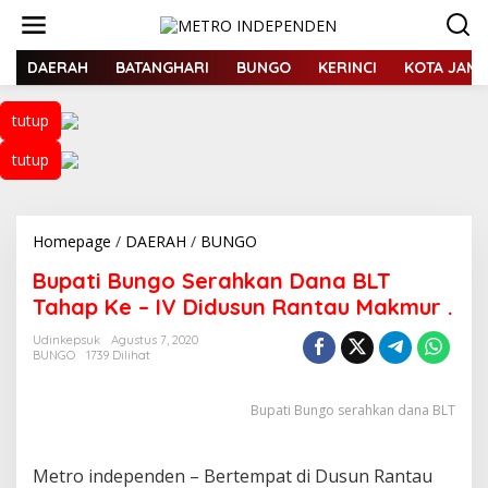
L
e
w
a
DAERAH
BATANGHARI
BUNGO
KERINCI
KOTA JAMB
t
i
tutup
k
e
tutup
k
o
n
t
Homepage
/
DAERAH
/
BUNGO
B
e
u
n
Bupati Bungo Serahkan Dana BLT
p
a
Tahap Ke – IV Didusun Rantau Makmur .
t
i
Udinkepsuk
Agustus 7, 2020
BUNGO
1739 Dilihat
B
u
n
Bupati Bungo serahkan dana BLT
g
o
S
Metro independen – Bertempat di Dusun Rantau
e