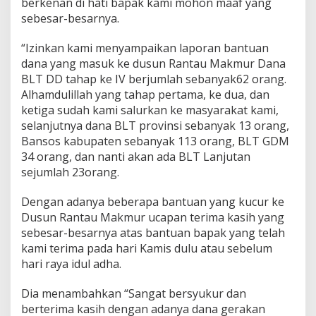
berkenan di hati bapak kami mohon maaf yang
d
sebesar-besarnya.
u
s
u
“Izinkan kami menyampaikan laporan bantuan
n
dana yang masuk ke dusun Rantau Makmur Dana
R
BLT DD tahap ke IV berjumlah sebanyak62 orang.
a
Alhamdulillah yang tahap pertama, ke dua, dan
n
t
ketiga sudah kami salurkan ke masyarakat kami,
a
selanjutnya dana BLT provinsi sebanyak 13 orang,
u
Bansos kabupaten sebanyak 113 orang, BLT GDM
M
34 orang, dan nanti akan ada BLT Lanjutan
a
sejumlah 23orang.
k
m
u
Dengan adanya beberapa bantuan yang kucur ke
r
Dusun Rantau Makmur ucapan terima kasih yang
.
sebesar-besarnya atas bantuan bapak yang telah
kami terima pada hari Kamis dulu atau sebelum
hari raya idul adha.
Dia menambahkan “Sangat bersyukur dan
berterima kasih dengan adanya dana gerakan