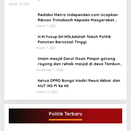
Maret 19, 2021
Redaksi Metro Independen.com Ucapkan
Ribuan Trimakasih Kepada Masyarakat
Pengunjung Dan Pembaca.
Maret 7, 2021
H.M.Yusup.SH.MSi.Adalah Tokoh Politik
Panutan Bersosial Tinggi.
Maret 7, 2021
Imam mesjid Darul Ihsan Pimpin gotong
royong dan rehab masjid di desa Tambun
Arang Kecamatan Sumay, kabupaten tebo
November 7, 2020
Ketua DPRD Bungo Hadiri Reuni Akbar dan
HUT IKS PI ke 40
Maret 19, 2020
Politik Terbaru