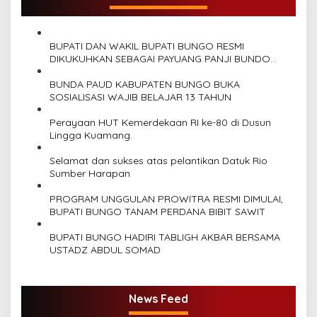
s
i
p
BUPATI DAN WAKIL BUPATI BUNGO RESMI
DIKUKUHKAN SEBAGAI PAYUANG PANJI BUNDO
o
KANDUNG
BUNDA PAUD KABUPATEN BUNGO BUKA
s
SOSIALISASI WAJIB BELAJAR 13 TAHUN
Perayaan HUT Kemerdekaan RI ke-80 di Dusun
Lingga Kuamang.
Selamat dan sukses atas pelantikan Datuk Rio
Sumber Harapan
PROGRAM UNGGULAN PROWITRA RESMI DIMULAI,
BUPATI BUNGO TANAM PERDANA BIBIT SAWIT
BUPATI BUNGO HADIRI TABLIGH AKBAR BERSAMA
USTADZ ABDUL SOMAD
News Feed