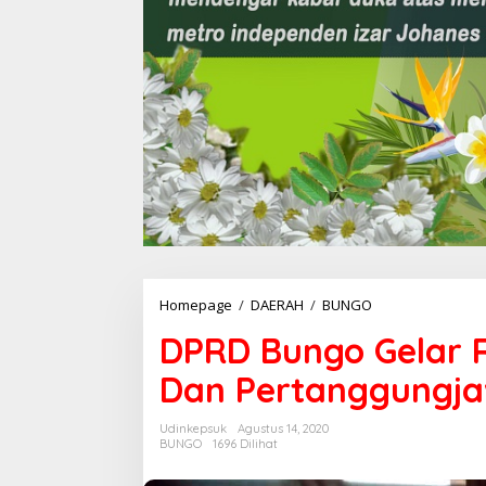
Homepage
/
DAERAH
/
BUNGO
D
P
DPRD Bungo Gelar 
R
D
Dan Pertanggungja
B
u
n
Udinkepsuk
Agustus 14, 2020
g
BUNGO
1696 Dilihat
o
G