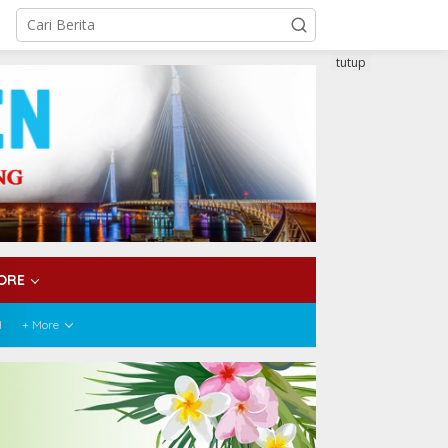
tutup
ORE
H
+ More