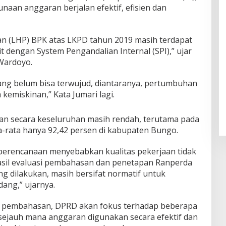
an anggaran berjalan efektif, efisien dan
an (LHP) BPK atas LKPD tahun 2019 masih terdapat
t dengan System Pengandalian Internal (SPI),” ujar
Wardoyo.
yang belum bisa terwujud, diantaranya, pertumbuhan
emiskinan,” Kata Jumari lagi.
aran secara keseluruhan masih rendah, terutama pada
a-rata hanya 92,42 persen di kabupaten Bungo.
erencanaan menyebabkan kualitas pekerjaan tidak
asil evaluasi pembahasan dan penetapan Ranperda
 dilakukan, masih bersifat normatif untuk
ng,” ujarnya.
s pembahasan, DPRD akan fokus terhadap beberapa
 sejauh mana anggaran digunakan secara efektif dan