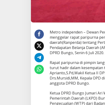
a
D
a
n
P
e
r
Metro independen – Dewan Pe
t
menggelar rapat paripurna pe
a
n
daerah(Ranperda) tentang Pe
g
Pendapatan Belanja Daerah (A
g
DPRD Bungo, Senin 6 Juli 2020.
u
n
Rapat paripurna di pimpin lan
g
j
turut hadir dalam kesempatan 
a
Aprianto,S.Pd,Wakil Ketua II
w
Drs.Mursidi,MM, Kepala OPD di
a
anggota DPRD Bungo.
b
a
n
Ketua DPRD Bungo Jumari Ari
A
Pemerintah Daerah (LKPD) Bun
P
Pengecualian (WTP) dari Badan
B