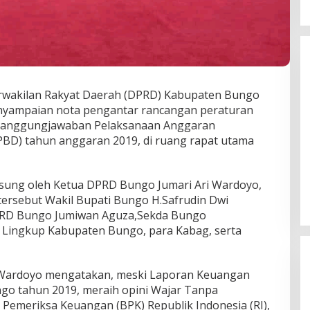
DPD Partai Nasdem Kab Bungo
Gelar Acara Peringatan HUT Ke-
10.Bertajuk Dengan
Di BUNGO, POLITIK
|
November 15, 2021
Tema”Membawa Gerakan
Perubahan”
rwakilan Rakyat Daerah (DPRD) Kabupaten Bungo
nyampaian nota pengantar rancangan peraturan
rtanggungjawaban Pelaksanaan Anggaran
PBD) tahun anggaran 2019, di ruang rapat utama
gsung oleh Ketua DPRD Bungo Jumari Ari Wardoyo,
tersebut Wakil Bupati Bungo H.Safrudin Dwi
 DPRD Bungo Jumiwan Aguza,Sekda Bungo
 Lingkup Kabupaten Bungo, para Kabag, serta
 Wardoyo mengatakan, meski Laporan Keuangan
go tahun 2019, meraih opini Wajar Tanpa
 Pemeriksa Keuangan (BPK) Republik Indonesia (RI),