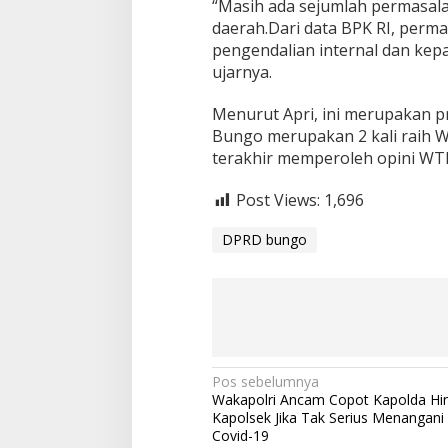
“Masih ada sejumlah permasala
daerah.Dari data BPK RI, perm
pengendalian internal dan ke
ujarnya.
Menurut Apri, ini merupakan p
Bungo merupakan 2 kali raih W
terakhir memperoleh opini WTP 
Post Views:
1,696
DPRD bungo
N
Pos sebelumnya
Wakapolri Ancam Copot Kapolda Hi
a
Kapolsek Jika Tak Serius Menangan
v
Covid-19