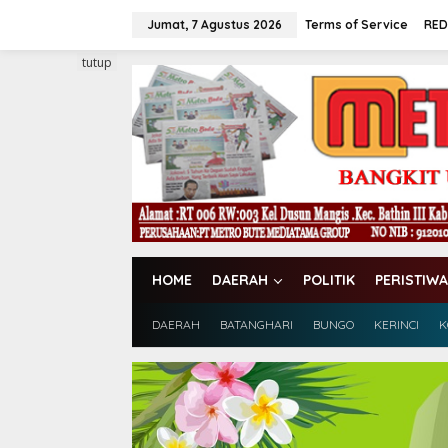
L
e
Jumat, 7 Agustus 2026
Terms of Service
RED
w
a
tutup
t
i
k
e
k
o
n
t
e
n
HOME
DAERAH
POLITIK
PERISTIWA
DAERAH
BATANGHARI
BUNGO
KERINCI
K