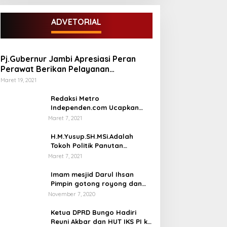
ADVETORIAL
Pj.Gubernur Jambi Apresiasi Peran
Perawat Berikan Pelayanan
Kesehatan
Maret 19, 2021
Redaksi Metro
Independen.com Ucapkan
Ribuan Trimakasih Kepada
Maret 7, 2021
Masyarakat Pengunjung Dan
Pembaca.
H.M.Yusup.SH.MSi.Adalah
Tokoh Politik Panutan
Bersosial Tinggi.
Maret 7, 2021
Imam mesjid Darul Ihsan
Pimpin gotong royong dan
rehab masjid di desa Tambun
November 7, 2020
Arang Kecamatan Sumay,
kabupaten tebo
Ketua DPRD Bungo Hadiri
Reuni Akbar dan HUT IKS PI ke