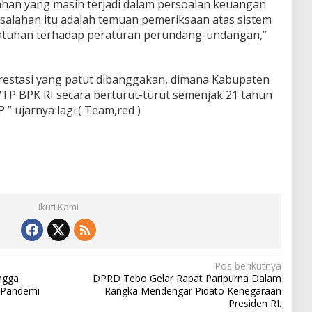
han yang masih terjadi dalam persoalan keuangan
asalahan itu adalah temuan pemeriksaan atas sistem
patuhan terhadap peraturan perundang-undangan,”
restasi yang patut dibanggakan, dimana Kabupaten
TP BPK RI secara berturut-turut semenjak 21 tahun
” ujarnya lagi.( Team,red )
Ikuti Kami
Pos berikutnya
ngga
DPRD Tebo Gelar Rapat Paripurna Dalam
i Pandemi
Rangka Mendengar Pidato Kenegaraan
Presiden RI.