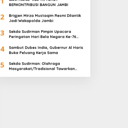
1
BERKONTRIBUSI BANGUN JAMBI
2
Brigjen Mirza Mustaqim Resmi Dilantik
Jadi Wakapolda Jambi
3
Sekda Sudirman Pimpin Upacara
Peringatan Hari Bela Negara Ke-76
Tahun 2024
4
Sambut Dubes India, Gubernur Al Haris
Buka Peluang Kerja Sama
5
Sekda Sudirman: Olahraga
Masyarakat/Tradisional Tawarkan
Kebersamaan dan Kebugaran Jasmani
untuk Semua Golongan