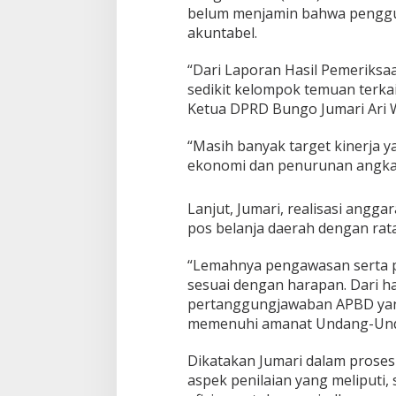
belum menjamin bahwa pengguna
D
T
akuntabel.
a
h
“Dari Laporan Hasil Pemeriksa
u
sedikit kelompok temuan terkai
n
Ketua DPRD Bungo Jumari Ari 
2
0
1
“Masih banyak target kinerja 
9
ekonomi dan penurunan angka k
.
Lanjut, Jumari, realisasi angg
pos belanja daerah dengan rat
“Lemahnya pengawasan serta p
sesuai dengan harapan. Dari h
pertanggungjawaban APBD yang
memenuhi amanat Undang-Unda
Dikatakan Jumari dalam prose
aspek penilaian yang meliputi,