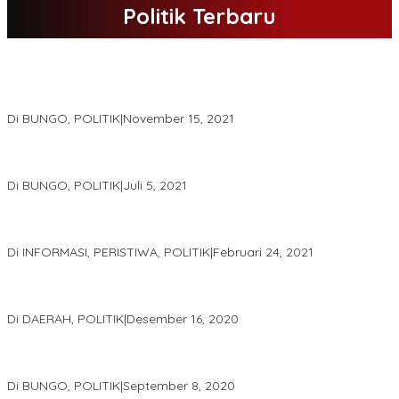
Politik Terbaru
DPD Partai Nasdem Kab Bungo Gelar Acara Peringatan HUT Ke-
10.Bertajuk Dengan Tema”Membawa Gerakan Perubahan”
Di BUNGO, POLITIK
|
November 15, 2021
DPD Partai Golkar,Muscam Ke-X Dalam Rangka Pemilihan Ketua
PK.
Di BUNGO, POLITIK
|
Juli 5, 2021
Gugatan Pilgub Jambi, Saksi Cek Endra-Ratu Akui Bisa Nyoblos
Meski Tak Ada e-KTP
Di INFORMASI, PERISTIWA, POLITIK
|
Februari 24, 2021
Real Count Hampir 100 Persen, Hasil Rekapitulasi KPU Jambi
Haris – Sani Unggul 38.0,%
Di DAERAH, POLITIK
|
Desember 16, 2020
Hamas-Apri Hari Ini,Pemeriksaan Kesehatan Di RSUD Raden
Mattaher
Di BUNGO, POLITIK
|
September 8, 2020