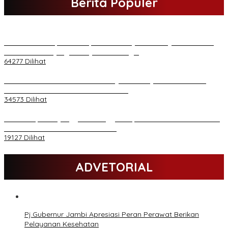
Berita Populer
H Al Haris Sampaikan Empat Poin ke Pj Gubernur Jambi · Ketika
Melakukan Kunjungan Kerja ke Merangin
64277 Dilihat
H Al Haris Wakili Pemkab/Pemkot Jambi Wilayah Barat • Pada
Sambutan Halal Bihalal di Gubernuran
34573 Dilihat
Daftar Akpol 88 yang Jadi Petinggi Polri, dari Batalion Dharma s/d
Atmani Wedana dan Adhi Pradana
19127 Dilihat
ADVETORIAL
Pj.Gubernur Jambi Apresiasi Peran Perawat Berikan
Pelayanan Kesehatan