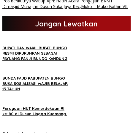
Pos berikutnya
Wabup Apri: Hadiri Acara Pengajian BKMT
Dimasjid Muhajirin Dusun Suka Jaya Kec,Muko – Muko Bathin VII.
Jangan Lewatkan
BUPATI DAN WAKIL BUPATI BUNGO
RESMI DIKUKUHKAN SEBAGAI
PAYUANG PANJI BUNDO KANDUNG
BUNDA PAUD KABUPATEN BUNGO
BUKA SOSIALISASI WAJIB BELAJAR
13 TAHUN
Perayaan HUT Kemerdekaan RI
ke-80 di Dusun Lingga Kuamang.