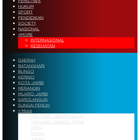
PERISTIWA
HUKUM
SPORT
PENDIDIKAN
SOCIETY
NASIONAL
+MORE
INTERNASIONAL
KESEHATAN
DAERAH
BATANGHARI
BUNGO
KERINCI
KOTA JAMBI
MERANGIN
MUARO JAMBI
SAROLANGUN
SUNGAI PENUH
+ More
TANJUNG JABUNG BARAT
TANJUNG JABUNG TIMUR
TEBO
DUMAI
Jambi