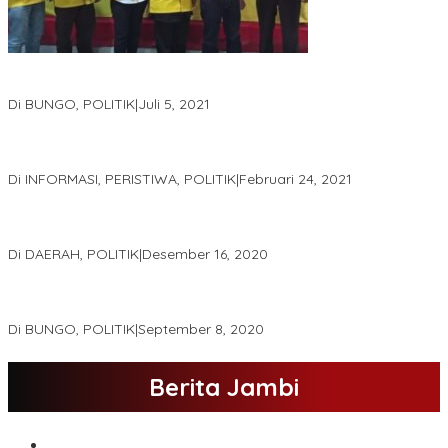
DPD Partai Golkar,Muscam Ke-X Dalam Rangka Pemilihan Ketua
PK.
Di BUNGO, POLITIK
|
Juli 5, 2021
Gugatan Pilgub Jambi, Saksi Cek Endra-Ratu Akui Bisa Nyoblos
Meski Tak Ada e-KTP
Di INFORMASI, PERISTIWA, POLITIK
|
Februari 24, 2021
Real Count Hampir 100 Persen, Hasil Rekapitulasi KPU Jambi
Haris – Sani Unggul 38.0,%
Di DAERAH, POLITIK
|
Desember 16, 2020
Hamas-Apri Hari Ini,Pemeriksaan Kesehatan Di RSUD Raden
Mattaher
Di BUNGO, POLITIK
|
September 8, 2020
Berita Jambi