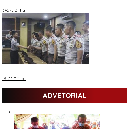
Sambutan Halal Bihalal di Gubernuran
34575 Dilihat
Daftar Akpol 88 yang Jadi Petinggi Polri, dari Batalion Dharma s/d
Atmani Wedana dan Adhi Pradana
19128 Dilihat
ADVETORIAL