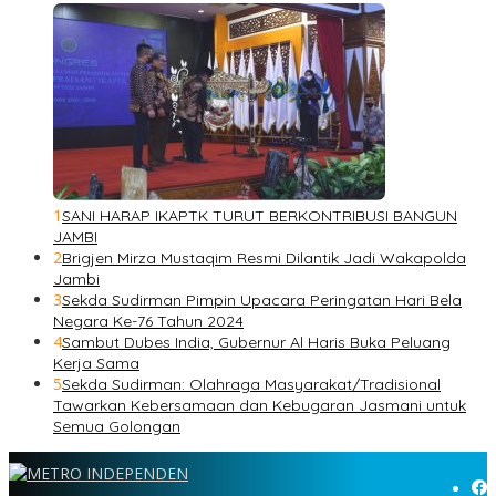
1
SANI HARAP IKAPTK TURUT BERKONTRIBUSI BANGUN
JAMBI
2
Brigjen Mirza Mustaqim Resmi Dilantik Jadi Wakapolda
Jambi
3
Sekda Sudirman Pimpin Upacara Peringatan Hari Bela
Negara Ke-76 Tahun 2024
4
Sambut Dubes India, Gubernur Al Haris Buka Peluang
Kerja Sama
5
Sekda Sudirman: Olahraga Masyarakat/Tradisional
Tawarkan Kebersamaan dan Kebugaran Jasmani untuk
Semua Golongan