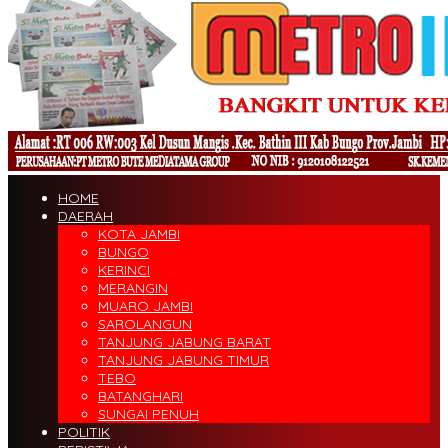
HOME
DAERAH
KOTA JAMBI
BUNGO
KERINCI
MERANGIN
MUARO JAMBI
SAROLANGUN
TANJUNG JABUNG BARAT
TANJUNG JABUNG TIMUR
TEBO
BATANGHARI
SUNGAI PENUH
POLITIK