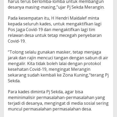
harus terus berlomba-lomba untuk membangun
e
desanya masing-masing,’’ujar Pj Sekda Merangin.
s
s
e
Pada kesempatan itu, H Hendri Maidalef minta
-
kepada seluruh kades, untuk mengaktifkan lagi
K
Pos Jaga Covid-19 dan mengaktifkan lagi tim
a
relawan desa untuk tetap mecegah penyebaran
b
Covid-19.
u
p
a
‘’Tolong selalu gunakan masker, tetap menjaga
t
jarak dan rajin mencuci tangan dengan sabun di air
e
mengalir. Kita tidak boleh lalai dengan protokol
n
kesehatan Covid-19, mengingat Merangin
M
e
sekarang sudah kembali ke Zona Kuning,’’terang Pj
r
Sekda.
a
n
Para kades diminta Pj Sekda, agar bisa
g
meminimalisir permasalahan-permasalahan yang
i
n
terjadi di desanya, mengingat di media sosial sering
muncul permasalahan permasalahan desa.