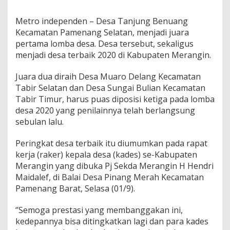
2
0
Metro independen – Desa Tanjung Benuang
2
Kecamatan Pamenang Selatan, menjadi juara
0
D
pertama lomba desa. Desa tersebut, sekaligus
i
menjadi desa terbaik 2020 di Kabupaten Merangin.
u
m
Juara dua diraih Desa Muaro Delang Kecamatan
u
Tabir Selatan dan Desa Sungai Bulian Kecamatan
m
k
Tabir Timur, harus puas diposisi ketiga pada lomba
a
desa 2020 yang penilainnya telah berlangsung
n
sebulan lalu.
P
a
Peringkat desa terbaik itu diumumkan pada rapat
d
a
kerja (raker) kepala desa (kades) se-Kabupaten
R
Merangin yang dibuka Pj Sekda Merangin H Hendri
a
Maidalef, di Balai Desa Pinang Merah Kecamatan
k
Pamenang Barat, Selasa (01/9).
e
r
K
‘’Semoga prestasi yang membanggakan ini,
a
kedepannya bisa ditingkatkan lagi dan para kades
d