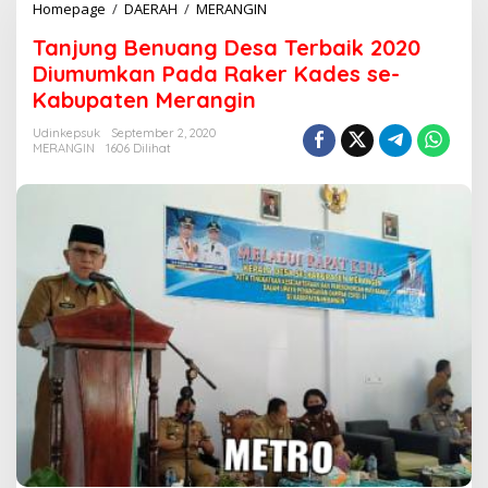
Homepage
/
DAERAH
/
MERANGIN
T
a
Tanjung Benuang Desa Terbaik 2020
n
j
Diumumkan Pada Raker Kades se-
u
Kabupaten Merangin
n
g
Udinkepsuk
September 2, 2020
B
MERANGIN
1606 Dilihat
e
n
u
a
n
g
D
e
s
a
T
e
r
b
a
i
k