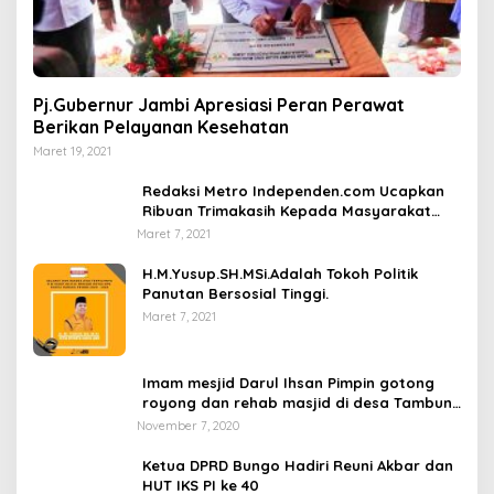
Pj.Gubernur Jambi Apresiasi Peran Perawat
Berikan Pelayanan Kesehatan
Maret 19, 2021
Redaksi Metro Independen.com Ucapkan
Ribuan Trimakasih Kepada Masyarakat
Pengunjung Dan Pembaca.
Maret 7, 2021
H.M.Yusup.SH.MSi.Adalah Tokoh Politik
Panutan Bersosial Tinggi.
Maret 7, 2021
Imam mesjid Darul Ihsan Pimpin gotong
royong dan rehab masjid di desa Tambun
Arang Kecamatan Sumay, kabupaten tebo
November 7, 2020
Ketua DPRD Bungo Hadiri Reuni Akbar dan
HUT IKS PI ke 40