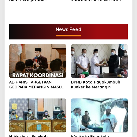
Bermaterai
News Feed
AL-HARIS TARGETKAN
DPRD Kota Payakumbuh
GEOPARK MERANGIN MASUK
Kunker ke Merangin
DALAM UGG
H Mashuri: Pemkab
Walikota Bengkulu