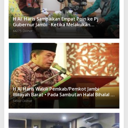
H Al Haris Sampaikan Empat Poin ke Pj
Gubernur Jambi · Ketika Melakukan
Kunjungan Kerja ke Merangin
64275 Dilihat
H Al Haris Wakili Pemkab/Pemkot Jambi
Wilayah Barat • Pada Sambutan Halal Bihalal di
Gubernuran
34569 Dilihat