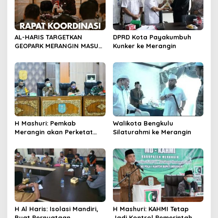
p
o
s
AL-HARIS TARGETKAN
DPRD Kota Payakumbuh
GEOPARK MERANGIN MASUK
Kunker ke Merangin
DALAM UGG
H Mashuri: Pemkab
Walikota Bengkulu
Merangin akan Perketat
Silaturahmi ke Merangin
PPKM Mikro
H Al Haris: Isolasi Mandiri,
H Mashuri: KAHMI Tetap
Buat Pernyataan
Jadi Kontrol Pemerintah