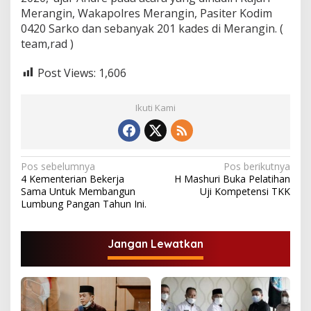
Merangin, Wakapolres Merangin, Pasiter Kodim
0420 Sarko dan sebanyak 201 kades di Merangin. (
team,rad )
Post Views:
1,606
Ikuti Kami
N
Pos sebelumnya
Pos berikutnya
4 Kementerian Bekerja
H Mashuri Buka Pelatihan
a
Sama Untuk Membangun
Uji Kompetensi TKK
v
Lumbung Pangan Tahun Ini.
i
g
Jangan Lewatkan
a
s
i