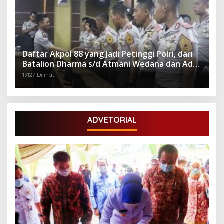
Daftar Akpol 88 yang Jadi Petinggi Polri, dari
Batalion Dharma s/d Atmani Wedana dan Adhi
Pradana
19127 Dilihat
ADVETORIAL