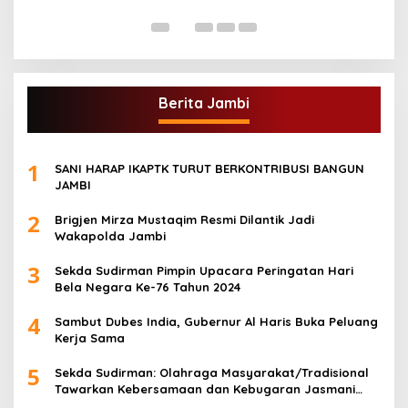
Di
Berita Jambi
1
SANI HARAP IKAPTK TURUT BERKONTRIBUSI BANGUN
JAMBI
2
Brigjen Mirza Mustaqim Resmi Dilantik Jadi
Wakapolda Jambi
3
Sekda Sudirman Pimpin Upacara Peringatan Hari
Bela Negara Ke-76 Tahun 2024
4
Sambut Dubes India, Gubernur Al Haris Buka Peluang
Kerja Sama
5
Sekda Sudirman: Olahraga Masyarakat/Tradisional
Tawarkan Kebersamaan dan Kebugaran Jasmani
untuk Semua Golongan