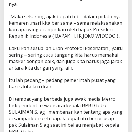
nya.
o
n
a
“Maka sekarang ajak bupati tebo dalam pidato nya
h
kemaren ,mari kita ber sama – sama melaksanakan
i
kan apa yang di anjur kan oleh bapak Presiden
j
Republik Indonesia ( BAPAK H, IR JOKO WIDODO ) .
a
u
C
Laku kan sesuai anjuran Protokol kesehatan , yaitu
O
sering – sering cucu tangang,kita harus memakai
V
masker dengan baik, dan juga kita harus jaga jarak
I
antara kita dengan yang lain.
D
1
9
Itu lah pedang – pedang pemerintah pusat yang
harus kita laku kan .
Di tempat yang berbeda juga awak media Metro
Independent mewancarai kepala BPBD tebo
SULAIMAN S, ag , membenar kan tentang apa yang
di sampai kan oleh bapak bupati itu benar ucap
pak Sulaiman S,ag saat ini beliau menjabat kepala
BPBD tebo.