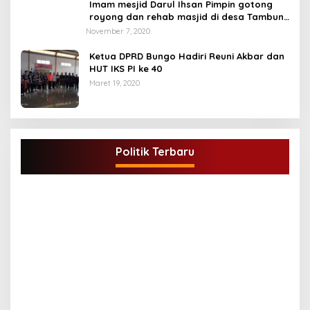
Imam mesjid Darul Ihsan Pimpin gotong
royong dan rehab masjid di desa Tambun
Arang Kecamatan Sumay, kabupaten tebo
November 7, 2020
Ketua DPRD Bungo Hadiri Reuni Akbar dan
HUT IKS PI ke 40
Maret 19, 2020
DPD Partai Golkar,Muscam Ke-X Dalam
Rangka Pemilihan Ketua PK.
Politik Terbaru
Di BUNGO, POLITIK
|
Juli 5, 2021
G
A