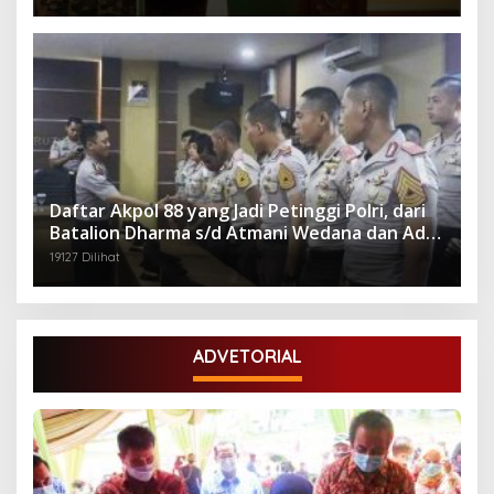
Daftar Akpol 88 yang Jadi Petinggi Polri, dari
Batalion Dharma s/d Atmani Wedana dan Adhi
Pradana
19127 Dilihat
ADVETORIAL