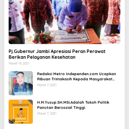
Pj.Gubernur Jambi Apresiasi Peran Perawat
Berikan Pelayanan Kesehatan
Maret 19, 2021
Redaksi Metro Independen.com Ucapkan
Ribuan Trimakasih Kepada Masyarakat
Pengunjung Dan Pembaca.
Maret 7, 2021
H.M.Yusup.SH.MSi.Adalah Tokoh Politik
Panutan Bersosial Tinggi.
Maret 7, 2021