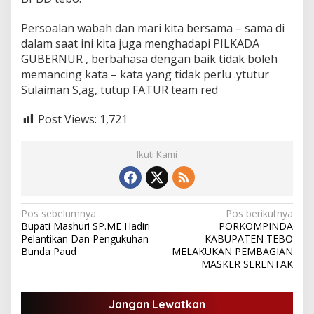
Persoalan wabah dan mari kita bersama – sama di
dalam saat ini kita juga menghadapi PILKADA
GUBERNUR , berbahasa dengan baik tidak boleh
memancing kata – kata yang tidak perlu .ytutur
Sulaiman S,ag, tutup FATUR team red
Post Views:
1,721
Ikuti Kami
N
Pos sebelumnya
Pos berikutnya
Bupati Mashuri SP.ME Hadiri
PORKOMPINDA
a
Pelantikan Dan Pengukuhan
KABUPATEN TEBO
v
Bunda Paud
MELAKUKAN PEMBAGIAN
MASKER SERENTAK
i
g
Jangan Lewatkan