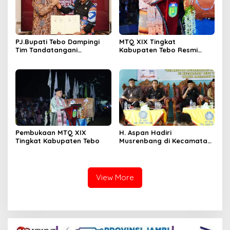
PJ.Bupati Tebo Dampingi
MTQ XIX Tingkat
Tim Tandatangani
Kabupaten Tebo Resmi
Perjanjian Kerja Sama
Ditutup Oleh PJ,Bupati Tebo
Dengan UGM Tentang
Aspan ST Rimbo Ilir Jadi
RPJPD 2025 – 2045
Juara Umum
Pembukaan MTQ XIX
H. Aspan Hadiri
Tingkat Kabupaten Tebo
Musrenbang di Kecamatan
Tebo Tengah & Tengah Ilir
View More