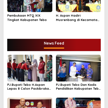
Pembukaan MTQ XIX
H. Aspan Hadiri
Tingkat Kabupaten Tebo
Musrenbang di Kecamatan
Tebo Tengah & Tengah Ilir
News Feed
PJ.Bupati Tebo H.Aspan
PJ.Bupati Tebo Dan Kadis
Lepas 8 Calon Paskibraka
Pendidikan Kabupaten Tebo
Keprovinsi Jambi
Tandatangani MOU
Program GASING