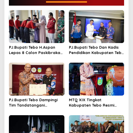
a
s
i
p
o
s
PJ.Bupati Tebo H.Aspan
PJ.Bupati Tebo Dan Kadis
Lepas 8 Calon Paskibraka
Pendidikan Kabupaten Tebo
Keprovinsi Jambi
Tandatangani MOU
Program GASING
PJ.Bupati Tebo Dampingi
MTQ XIX Tingkat
Tim Tandatangani
Kabupaten Tebo Resmi
Perjanjian Kerja Sama
Ditutup Oleh PJ,Bupati Tebo
Dengan UGM Tentang
Aspan ST Rimbo Ilir Jadi
RPJPD 2025 – 2045
Juara Umum