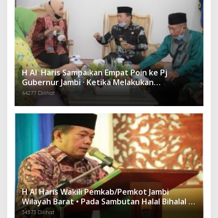
H Al Haris Sampaikan Empat Poin ke Pj
Gubernur Jambi · Ketika Melakukan
Kunjungan Kerja ke Merangin
64277 Dilihat
H Al Haris Wakili Pemkab/Pemkot Jambi
Wilayah Barat • Pada Sambutan Halal Bihalal di
Gubernuran
34573 Dilihat