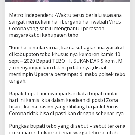
T
e
b
Metro Independent -Waktu terus berlalu suasana
o
sangat mencekam hari berganti hari wabah Virus
K
Corona yang selalu menghantui perasaan
e
masyarakat di kabupaten tebo ,
m
b
a
“Kini baru mulai sirna , karna sebagian masyarakat
l
di kabupaten tebo khusus nya kemaren kamis 10 –
i
sept – 2020 Bapati TEBO H , SUKANDAR S,kom , M
m
,si menyampai kan dalam pidato nya ,disaat
a
memimpin Upacara bertempat di mako polsek tebo
s
u
tengah.
k
d
Bapak bupati menyampai kan kata bupati mulai
i
hari ini kamis ,kita dalam keadaan di posisi Zona
p
hijau , karna pasien yang dibilang terjankit Virus
o
s
Corona tidak bisa di pasti kan dengan sebenar nya.
i
s
Pungkas bupati tebo yang di sebut – sebut terkena
i
itu kemaren bukan sebenar warga tebo se utuh
Z