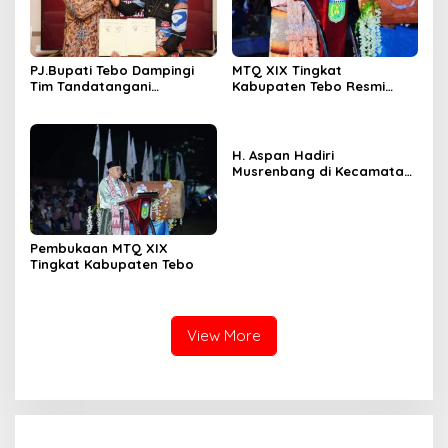
PJ.Bupati Tebo Dampingi
MTQ XIX Tingkat
Tim Tandatangani
Kabupaten Tebo Resmi
Perjanjian Kerja Sama
Ditutup Oleh PJ,Bupati Tebo
Dengan UGM Tentang
Aspan ST Rimbo Ilir Jadi
RPJPD 2025 – 2045
Juara Umum
H. Aspan Hadiri
Musrenbang di Kecamatan
Tebo Tengah & Tengah Ilir
Pembukaan MTQ XIX
Tingkat Kabupaten Tebo
View More