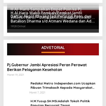
H Al Haris Sampaikan Empat Poin ke Pj
H Al Haris Wakili Pemkab/Pemkot Jambi
Gubernur Jambi · Ketika Melakukan
Berita Populer
Daftar Akpol 88 yang Jadi Petinggi Polri, dari
Wilayah Barat • Pada Sambutan Halal Bihalal di
Kunjungan Kerja ke Merangin
64277 Dilihat
Batalion Dharma s/d Atmani Wedana dan Adhi
Gubernuran
34573 Dilihat
Pradana
19128 Dilihat
ADVETORIAL
Pj.Gubernur Jambi Apresiasi Peran Perawat
Berikan Pelayanan Kesehatan
Maret 19, 2021
Redaksi Metro Independen.com Ucapkan
Ribuan Trimakasih Kepada Masyarakat
Pengunjung Dan Pembaca.
Maret 7, 2021
H.M.Yusup.SH.MSi.Adalah Tokoh Politik
Panutan Bersosial Tinggi.