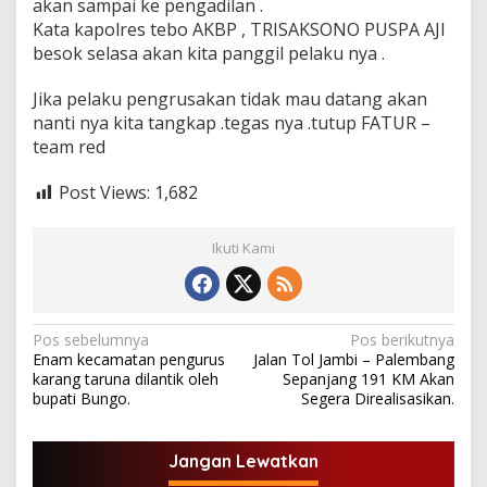
akan sampai ke pengadilan .
S
Kata kapolres tebo AKBP , TRISAKSONO PUSPA AJI
A
besok selasa akan kita panggil pelaku nya .
K
A
N
Jika pelaku pengrusakan tidak mau datang akan
A
nanti nya kita tangkap .tegas nya .tutup FATUR –
L
team red
K
E
S
Post Views:
1,682
Ikuti Kami
N
Pos sebelumnya
Pos berikutnya
Enam kecamatan pengurus
Jalan Tol Jambi – Palembang
a
karang taruna dilantik oleh
Sepanjang 191 KM Akan
v
bupati Bungo.
Segera Direalisasikan.
i
g
Jangan Lewatkan