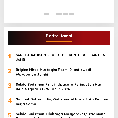
A
Di
Berita Jambi
1
SANI HARAP IKAPTK TURUT BERKONTRIBUSI BANGUN
JAMBI
2
Brigjen Mirza Mustaqim Resmi Dilantik Jadi
Wakapolda Jambi
3
Sekda Sudirman Pimpin Upacara Peringatan Hari
Bela Negara Ke-76 Tahun 2024
4
Sambut Dubes India, Gubernur Al Haris Buka Peluang
Kerja Sama
5
Sekda Sudirman: Olahraga Masyarakat/Tradisional