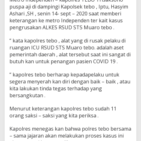
D
puspa aji di dampingi Kapolsek tebo , Iptu, Hasyim
E
Ashari ,SH , senin 14- sept – 2020 saat memberi
N
keterangan ke metro Independen ter kait kasus
G
A
pengrusakan ALKES RSUD STS Muaro tebo .
N
T
” kata kapolres tebo , alat yang di rusak pelaku di
E
ruangan ICU RSUD STS Muaro tebo. adalah aset
R
pemerintah daerah , alat tersebut saat ini sangat di
D
U
butuh kan untuk penangan pasien COVID 19 .
G
A
” kapolres tebo berharap kepadapelaku untuk
P
segera menyerah kan diri dengan baik – baik , atau
E
kita lakukan tinda tegas terhadap yang
L
A
bersangkutan .
K
U
Menurut keterangan kapolres tebo sudah 11
P
orang saksi – saksi yang kita periksa .
E
N
G
Kapolres menegas kan bahwa polres tebo bersama
R
– sama jajaran akan melakukan proses kasus ini
U