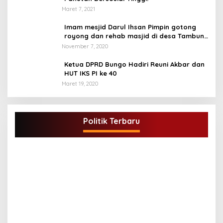
Maret 7, 2021
Imam mesjid Darul Ihsan Pimpin gotong
royong dan rehab masjid di desa Tambun
Arang Kecamatan Sumay, kabupaten tebo
November 7, 2020
Ketua DPRD Bungo Hadiri Reuni Akbar dan
HUT IKS PI ke 40
Maret 19, 2020
DPD Partai Golkar,Muscam Ke-X Dalam
Rangka Pemilihan Ketua PK.
Politik Terbaru
Di BUNGO, POLITIK
|
Juli 5, 2021
G