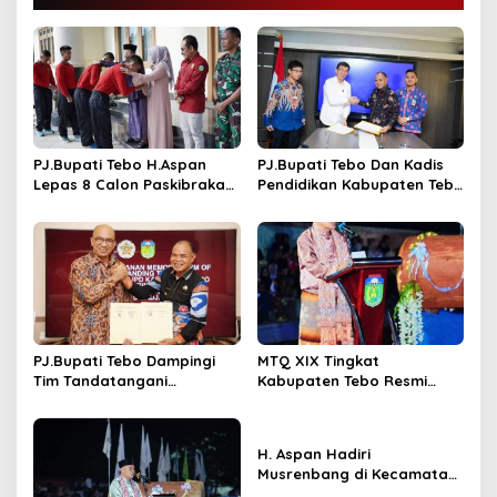
a
s
i
p
o
s
PJ.Bupati Tebo H.Aspan
PJ.Bupati Tebo Dan Kadis
Lepas 8 Calon Paskibraka
Pendidikan Kabupaten Tebo
Keprovinsi Jambi
Tandatangani MOU
Program GASING
PJ.Bupati Tebo Dampingi
MTQ XIX Tingkat
Tim Tandatangani
Kabupaten Tebo Resmi
Perjanjian Kerja Sama
Ditutup Oleh PJ,Bupati Tebo
Dengan UGM Tentang
Aspan ST Rimbo Ilir Jadi
RPJPD 2025 – 2045
Juara Umum
H. Aspan Hadiri
Musrenbang di Kecamatan
Tebo Tengah & Tengah Ilir