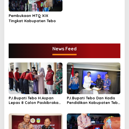
Pembukaan MTQ XIX
Tingkat Kabupaten Tebo
News Feed
PJ.Bupati Tebo H.Aspan
PJ.Bupati Tebo Dan Kadis
Lepas 8 Calon Paskibraka
Pendidikan Kabupaten Tebo
Keprovinsi Jambi
Tandatangani MOU
Program GASING