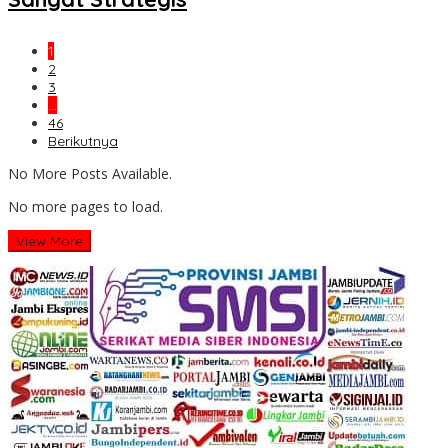
1
2
3
…
46
Berikutnya
No More Posts Available.
No more pages to load.
View More