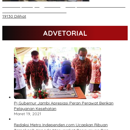
Daftar Akpol 88 yang Jadi Petinggi Polri, dari Batalion Dharma s/d
Atmani Wedana dan Adhi Pradana
19130 Dilihat
ADVETORIAL
Pj.Gubernur Jambi Apresiasi Peran Perawat Berikan
Pelayanan Kesehatan
Maret 19, 2021
Redaksi Metro Independen.com Ucapkan Ribuan