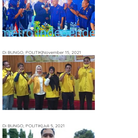
DPD Partai Nasdem Kab Bungo Gelar Acara Peringatan HUT Ke-
10.Bertajuk Dengan Tema”Membawa Gerakan Perubahan”
Di BUNGO, POLITIK
|
November 15, 2021
DPD Partai Golkar,Muscam Ke-X Dalam Rangka Pemilihan Ketua
PK.
Di BUNGO, POLITIK
|
Juli 5, 2021