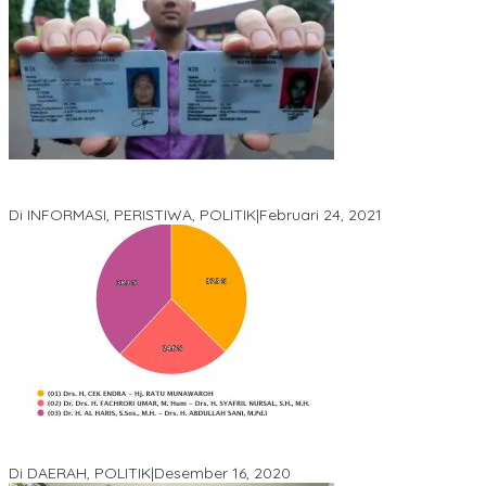
Gugatan Pilgub Jambi, Saksi Cek Endra-Ratu Akui Bisa Nyoblos
Meski Tak Ada e-KTP
Di INFORMASI, PERISTIWA, POLITIK
|
Februari 24, 2021
Real Count Hampir 100 Persen, Hasil Rekapitulasi KPU Jambi
Haris – Sani Unggul 38.0,%
Di DAERAH, POLITIK
|
Desember 16, 2020