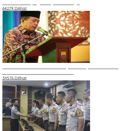
Melakukan Kunjungan Kerja ke Merangin
64279 Dilihat
H Al Haris Wakili Pemkab/Pemkot Jambi Wilayah Barat • Pada
Sambutan Halal Bihalal di Gubernuran
34576 Dilihat