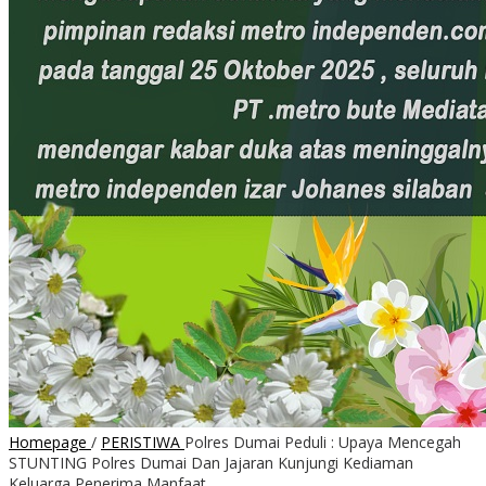
Homepage
/
PERISTIWA
Polres Dumai Peduli : Upaya Mencegah
STUNTING Polres Dumai Dan Jajaran Kunjungi Kediaman
Keluarga Penerima Manfaat.