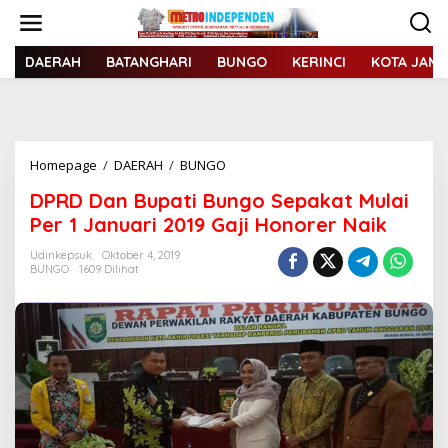
L
e
w
a
DAERAH
BATANGHARI
BUNGO
KERINCI
KOTA JAMB
t
i
k
e
k
Homepage
/
DAERAH
/
BUNGO
D
o
P
n
DPRD Dan Bupati Bungo Sepakat Mulai
R
t
D
Per 1 Januari 2019 Gaji Honorer Naik
e
D
n
a
Udinkepsuk
Oktober 4, 2019
BUNGO
1609 Dilihat
n
B
u
p
a
t
i
B
u
n