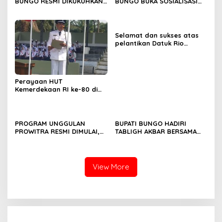
BUNGO RESMI DIKUKUHKAN
BUNGO BUKA SOSIALISASI
SEBAGAI PAYUANG PANJI
WAJIB BELAJAR 13 TAHUN
BUNDO KANDUNG
Selamat dan sukses atas
pelantikan Datuk Rio
Sumber Harapan
Perayaan HUT
Kemerdekaan RI ke-80 di
Dusun Lingga Kuamang.
PROGRAM UNGGULAN
BUPATI BUNGO HADIRI
PROWITRA RESMI DIMULAI,
TABLIGH AKBAR BERSAMA
BUPATI BUNGO TANAM
USTADZ ABDUL SOMAD
PERDANA BIBIT SAWIT
View More