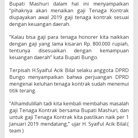
2
Bupati Mashuri dalam hal ini menyampaikan
0
“pihaknya akan menaikan gaji Tenaga Kontrak
1
diupayakan awal 2019 gaji tenaga kontrak sesuai
9
dengan keuangan daerah.
G
a
j
“Kalau bisa gaji para tenaga honorer kita naikkan
i
dengan gaji yang lama kisaran Rp. 800.000 rupiah,
H
tentunya disesuaikan dengan kemampuan
o
keuangan daerah” kata Bupati Bungo.
n
o
r
Terpisah H.Syaiful Acik Bilal selaku anggota DPRD
e
Bungo menyampaikan bahwa perjuangan DPRD
r
mengenai keluhan tenaga kontrak sudah menemui
N
titik terang.
a
i
k
“Alhamdulillah tadi kita kembali membahas masalah
gaji Tenaga Kontrak bersama Bupati Mashuri, dan
untuk gaji Tenaga Kontrak kita pastikan naik per 1
Januari 2019 mendatang,” ujar H. Syaiful Acik Bilal.(
team )