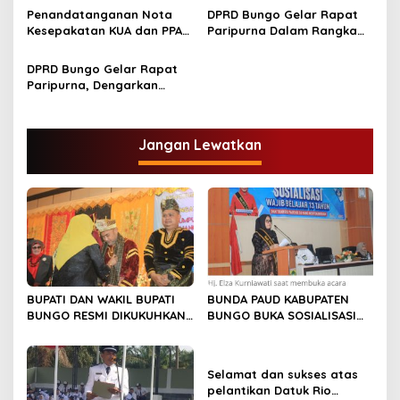
o
Tahun 2019.
nota Pengantar Ranperda
Penandatanganan Nota
DPRD Bungo Gelar Rapat
s
Inisiatif.
Kesepakatan KUA dan PPAS
Paripurna Dalam Rangka
APBD tahun anggaran 2020
Pengumuman dan
antara pemerintah daerah
Penetapan Calon Pimpinan
DPRD Bungo Gelar Rapat
dengan DPRD Kabupaten
ketua DPRD Bungo tahun
Paripurna, Dengarkan
Bungo
2019 – 2024
Pidato Bersama Dari
Presiden RI.
Jangan Lewatkan
BUPATI DAN WAKIL BUPATI
BUNDA PAUD KABUPATEN
BUNGO RESMI DIKUKUHKAN
BUNGO BUKA SOSIALISASI
SEBAGAI PAYUANG PANJI
WAJIB BELAJAR 13 TAHUN
BUNDO KANDUNG
Selamat dan sukses atas
pelantikan Datuk Rio