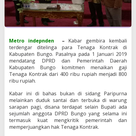
g
o
S
e
p
a
k
a
Metro indepnden
–
Kabar gembira kembali
t
terdengar ditelinga para Tenaga Kontrak di
M
Kabupaten Bungo. Pasalnya pada 1 Januari 2019
u
mendatang DPRD dan Pemerintah Daerah
l
Kabupaten Bungo komitmen menaikan gaji
a
i
Tenaga Kontrak dari 400 ribu rupiah menjadi 800
P
ribu rupiah.
e
r
Kabar ini di bahas bukan di sidang Paripurna
1
melainkan duduk santai dan terbuka di warung
J
a
sarapan pagi, disana terdapat selain Bupati ada
n
sejumlah anggota DPRD Bungo yang selama ini
u
termasuk kuat mengkritik pemerintah dan
a
memperjuangkan hak Tenaga Kontrak.
r
i