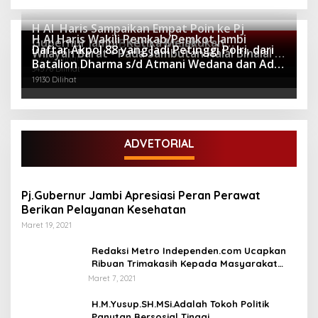
H Al Haris Sampaikan Empat Poin ke Pj
H Al Haris Wakili Pemkab/Pemkot Jambi
Gubernur Jambi · Ketika Melakukan
Berita Populer
Daftar Akpol 88 yang Jadi Petinggi Polri, dari
Wilayah Barat • Pada Sambutan Halal Bihalal di
Kunjungan Kerja ke Merangin
64280 Dilihat
Batalion Dharma s/d Atmani Wedana dan Adhi
Gubernuran
34576 Dilihat
Pradana
19130 Dilihat
ADVETORIAL
Pj.Gubernur Jambi Apresiasi Peran Perawat
Berikan Pelayanan Kesehatan
Maret 19, 2021
Redaksi Metro Independen.com Ucapkan
Ribuan Trimakasih Kepada Masyarakat
Pengunjung Dan Pembaca.
Maret 7, 2021
H.M.Yusup.SH.MSi.Adalah Tokoh Politik
Panutan Bersosial Tinggi.