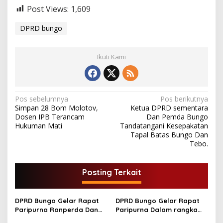
Post Views:
1,609
DPRD bungo
Ikuti Kami
N
Pos sebelumnya
Pos berikutnya
Simpan 28 Bom Molotov,
Ketua DPRD sementara
a
Dosen IPB Terancam
Dan Pemda Bungo
v
Hukuman Mati
Tandatangani Kesepakatan
Tapal Batas Bungo Dan
i
Tebo.
g
a
Posting Terkait
s
i
DPRD Bungo Gelar Rapat
DPRD Bungo Gelar Rapat
p
Paripurna Ranperda Dan
Paripurna Dalam rangka
Pertanggungjawaban APBD
membahas penyampaian