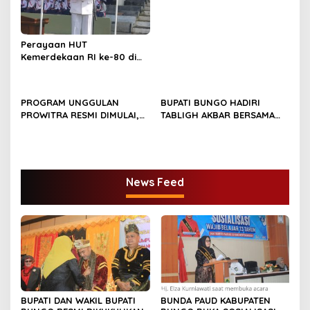
Sumber Harapan
Perayaan HUT
Kemerdekaan RI ke-80 di
Dusun Lingga Kuamang.
PROGRAM UNGGULAN
BUPATI BUNGO HADIRI
PROWITRA RESMI DIMULAI,
TABLIGH AKBAR BERSAMA
BUPATI BUNGO TANAM
USTADZ ABDUL SOMAD
PERDANA BIBIT SAWIT
News Feed
BUPATI DAN WAKIL BUPATI
BUNDA PAUD KABUPATEN