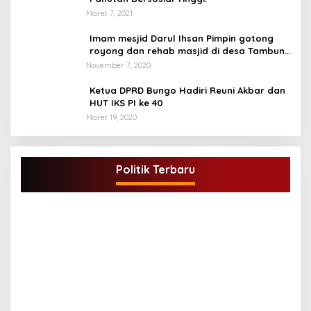
Maret 7, 2021
Imam mesjid Darul Ihsan Pimpin gotong
royong dan rehab masjid di desa Tambun
Arang Kecamatan Sumay, kabupaten tebo
November 7, 2020
Ketua DPRD Bungo Hadiri Reuni Akbar dan
HUT IKS PI ke 40
Maret 19, 2020
DPD Partai Golkar,Muscam Ke-X Dalam
Rangka Pemilihan Ketua PK.
Politik Terbaru
Di BUNGO, POLITIK
|
Juli 5, 2021
G