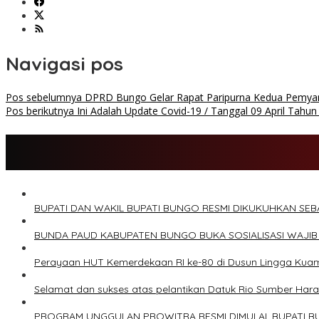
Navigasi pos
Pos sebelumnya
DPRD Bungo Gelar Rapat Paripurna Kedua Pemya
Pos berikutnya
Ini Adalah Update Covid-19 / Tanggal 09 April Tah
BUPATI DAN WAKIL BUPATI BUNGO RESMI DIKUKUHKAN SE
BUNDA PAUD KABUPATEN BUNGO BUKA SOSIALISASI WAJIB
Perayaan HUT Kemerdekaan RI ke-80 di Dusun Lingga Kua
Selamat dan sukses atas pelantikan Datuk Rio Sumber Har
PROGRAM UNGGULAN PROWITRA RESMI DIMULAI, BUPATI B