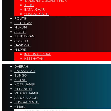
TANJUNG JABUNG TIMUR
TEBO
BATANGHARI
SUNGAI PENUH
POLITIK
PERISTIWA
HUKUM
SPORT
PENDIDIKAN
SOCIETY
NASIONAL
+MORE
INTERNASIONAL
KESEHATAN
DAERAH
BATANGHARI
BUNGO
KERINCI
KOTA JAMBI
MERANGIN
MUARO JAMBI
SAROLANGUN
SUNGAI PENUH
+ More