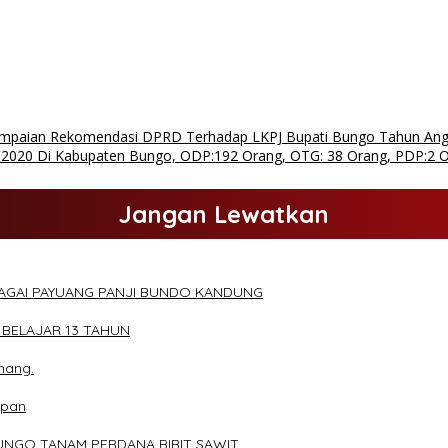
mpaian Rekomendasi DPRD Terhadap LKPJ Bupati Bungo Tahun Ang
un 2020 Di Kabupaten Bungo, ODP:192 Orang, OTG: 38 Orang, PDP:2 
Jangan Lewatkan
BAGAI PAYUANG PANJI BUNDO KANDUNG
 BELAJAR 13 TAHUN
mang.
apan
UNGO TANAM PERDANA BIBIT SAWIT