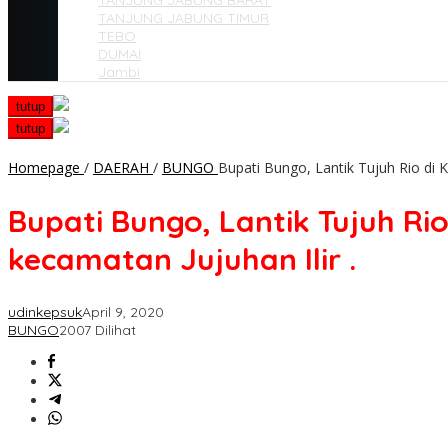
TANJUNG JABUNG BARAT
TANJUNG JABUNG TIMUR
TEBO
DUMAI
Jambi
tutup
tutup
Homepage
/
DAERAH
/
BUNGO
Bupati Bungo, Lantik Tujuh Rio di 
Bupati Bungo, Lantik Tujuh R
kecamatan Jujuhan Ilir .
udinkepsuk
April 9, 2020
BUNGO
2007 Dilihat