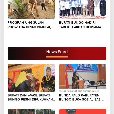
PROGRAM UNGGULAN
BUPATI BUNGO HADIRI
PROWITRA RESMI DIMULAI,
TABLIGH AKBAR BERSAMA
BUPATI BUNGO TANAM
USTADZ ABDUL SOMAD
PERDANA BIBIT SAWIT
News Feed
BUPATI DAN WAKIL BUPATI
BUNDA PAUD KABUPATEN
BUNGO RESMI DIKUKUHKAN
BUNGO BUKA SOSIALISASI
SEBAGAI PAYUANG PANJI
WAJIB BELAJAR 13 TAHUN
BUNDO KANDUNG