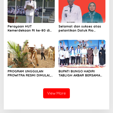
Perayaan HUT
Selamat dan sukses atas
Kemerdekaan RI ke-80 di
pelantikan Datuk Rio
Dusun Lingga Kuamang.
Sumber Harapan
PROGRAM UNGGULAN
BUPATI BUNGO HADIRI
PROWITRA RESMI DIMULAI,
TABLIGH AKBAR BERSAMA
BUPATI BUNGO TANAM
USTADZ ABDUL SOMAD
PERDANA BIBIT SAWIT
View More