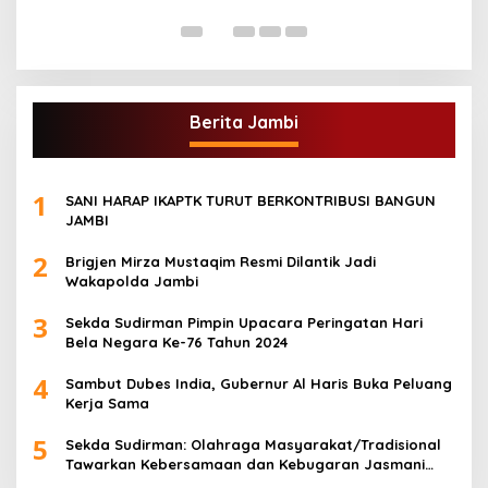
Di
Berita Jambi
1
SANI HARAP IKAPTK TURUT BERKONTRIBUSI BANGUN
JAMBI
2
Brigjen Mirza Mustaqim Resmi Dilantik Jadi
Wakapolda Jambi
3
Sekda Sudirman Pimpin Upacara Peringatan Hari
Bela Negara Ke-76 Tahun 2024
4
Sambut Dubes India, Gubernur Al Haris Buka Peluang
Kerja Sama
5
Sekda Sudirman: Olahraga Masyarakat/Tradisional
Tawarkan Kebersamaan dan Kebugaran Jasmani
untuk Semua Golongan