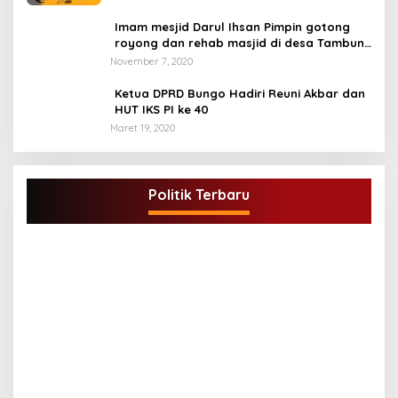
Imam mesjid Darul Ihsan Pimpin gotong
royong dan rehab masjid di desa Tambun
Arang Kecamatan Sumay, kabupaten tebo
November 7, 2020
Ketua DPRD Bungo Hadiri Reuni Akbar dan
HUT IKS PI ke 40
Maret 19, 2020
DPD Partai Golkar,Muscam Ke-X Dalam
Rangka Pemilihan Ketua PK.
Politik Terbaru
Di BUNGO, POLITIK
|
Juli 5, 2021
G
A