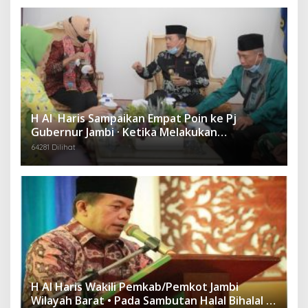
H Al Haris Sampaikan Empat Poin ke Pj
Gubernur Jambi · Ketika Melakukan
Kunjungan Kerja ke Merangin
64281 Dilihat
H Al Haris Wakili Pemkab/Pemkot Jambi
Wilayah Barat • Pada Sambutan Halal Bihalal di