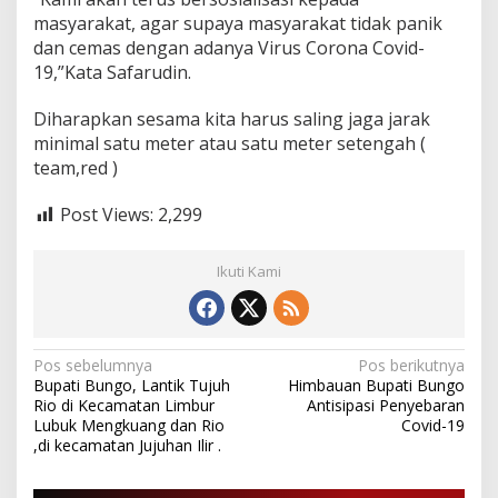
masyarakat, agar supaya masyarakat tidak panik
dan cemas dengan adanya Virus Corona Covid-
19,”Kata Safarudin.
Diharapkan sesama kita harus saling jaga jarak
minimal satu meter atau satu meter setengah (
team,red )
Post Views:
2,299
Ikuti Kami
N
Pos sebelumnya
Pos berikutnya
Bupati Bungo, Lantik Tujuh
Himbauan Bupati Bungo
a
Rio di Kecamatan Limbur
Antisipasi Penyebaran
v
Lubuk Mengkuang dan Rio
Covid-19
,di kecamatan Jujuhan Ilir .
i
g