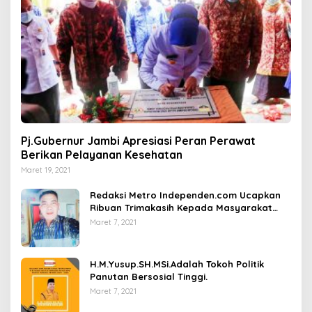
Pj.Gubernur Jambi Apresiasi Peran Perawat
Berikan Pelayanan Kesehatan
Maret 19, 2021
Redaksi Metro Independen.com Ucapkan
Ribuan Trimakasih Kepada Masyarakat
Pengunjung Dan Pembaca.
Maret 7, 2021
H.M.Yusup.SH.MSi.Adalah Tokoh Politik
Panutan Bersosial Tinggi.
Maret 7, 2021