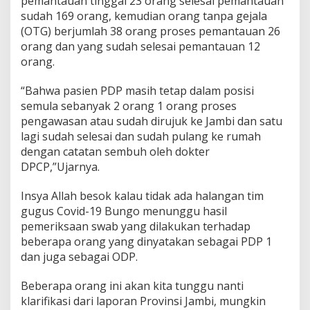
pemantauan tinggal 23 orang selesai pemantauan
a
sudah 169 orang, kemudian orang tanpa gejala
b
(OTG) berjumlah 38 orang proses pemantauan 26
u
orang dan yang sudah selesai pemantauan 12
p
a
orang.
t
e
“Bahwa pasien PDP masih tetap dalam posisi
n
semula sebanyak 2 orang 1 orang proses
B
pengawasan atau sudah dirujuk ke Jambi dan satu
u
n
lagi sudah selesai dan sudah pulang ke rumah
g
dengan catatan sembuh oleh dokter
o
DPCP,”Ujarnya.
,
O
Insya Allah besok kalau tidak ada halangan tim
D
P
gugus Covid-19 Bungo menunggu hasil
:
pemeriksaan swab yang dilakukan terhadap
1
beberapa orang yang dinyatakan sebagai PDP 1
9
dan juga sebagai ODP.
2
O
r
Beberapa orang ini akan kita tunggu nanti
a
klarifikasi dari laporan Provinsi Jambi, mungkin
n