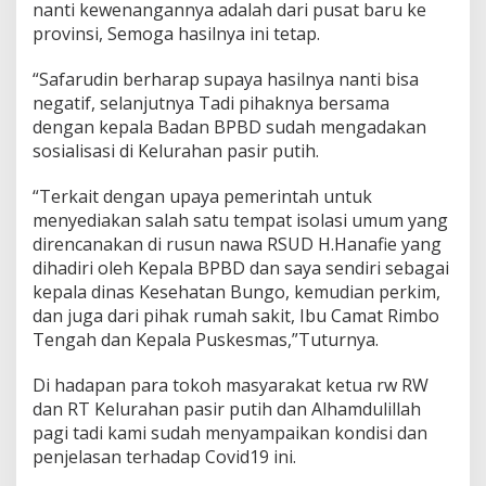
nanti kewenangannya adalah dari pusat baru ke
g
provinsi, Semoga hasilnya ini tetap.
,
O
T
“Safarudin berharap supaya hasilnya nanti bisa
G
negatif, selanjutnya Tadi pihaknya bersama
:
dengan kepala Badan BPBD sudah mengadakan
3
sosialisasi di Kelurahan pasir putih.
8
O
r
“Terkait dengan upaya pemerintah untuk
a
menyediakan salah satu tempat isolasi umum yang
n
direncanakan di rusun nawa RSUD H.Hanafie yang
g
dihadiri oleh Kepala BPBD dan saya sendiri sebagai
,
P
kepala dinas Kesehatan Bungo, kemudian perkim,
D
dan juga dari pihak rumah sakit, Ibu Camat Rimbo
P
Tengah dan Kepala Puskesmas,”Tuturnya.
:
2
Di hadapan para tokoh masyarakat ketua rw RW
O
r
dan RT Kelurahan pasir putih dan Alhamdulillah
a
pagi tadi kami sudah menyampaikan kondisi dan
n
penjelasan terhadap Covid19 ini.
g