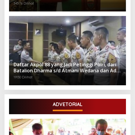
Gubernuran
34576 Dilihat
Daftar Akpol 88 yang Jadi Petinggi Polri, dari
Batalion Dharma s/d Atmani Wedana dan Adhi
Pradana
19130 Dilihat
ADVETORIAL