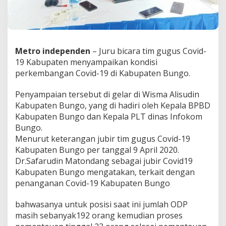
a
n
g
g
a
Metro independen
– Juru bicara tim gugus Covid-
l
0
19 Kabupaten menyampaikan kondisi
9
perkembangan Covid-19 di Kabupaten Bungo.
A
p
Penyampaian tersebut di gelar di Wisma Alisudin
r
Kabupaten Bungo, yang di hadiri oleh Kepala BPBD
i
l
Kabupaten Bungo dan Kepala PLT dinas Infokom
T
Bungo.
a
Menurut keterangan jubir tim gugus Covid-19
h
Kabupaten Bungo per tanggal 9 April 2020.
u
n
Dr.Safarudin Matondang sebagai jubir Covid19
2
Kabupaten Bungo mengatakan, terkait dengan
0
penanganan Covid-19 Kabupaten Bungo
2
0
bahwasanya untuk posisi saat ini jumlah ODP
D
i
masih sebanyak192 orang kemudian proses
K