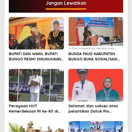
Jangan Lewatkan
a
s
i
p
o
s
BUPATI DAN WAKIL BUPATI
BUNDA PAUD KABUPATEN
BUNGO RESMI DIKUKUHKAN
BUNGO BUKA SOSIALISASI
SEBAGAI PAYUANG PANJI
WAJIB BELAJAR 13 TAHUN
BUNDO KANDUNG
Perayaan HUT
Selamat dan sukses atas
Kemerdekaan RI ke-80 di
pelantikan Datuk Rio
Dusun Lingga Kuamang.
Sumber Harapan