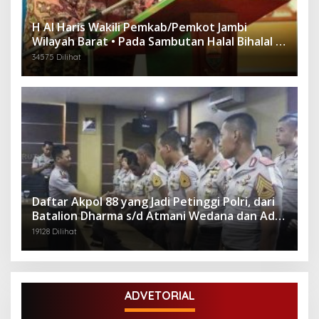
H Al Haris Wakili Pemkab/Pemkot Jambi
Wilayah Barat • Pada Sambutan Halal Bihalal di
Gubernuran
34575 Dilihat
Daftar Akpol 88 yang Jadi Petinggi Polri, dari
Batalion Dharma s/d Atmani Wedana dan Adhi
Pradana
19128 Dilihat
ADVETORIAL