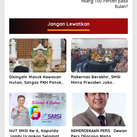
Hilang 100 Persen pada
i
Bulan?
g
a
Jangan Lewatkan
s
i
p
o
s
Disinyalir Masuk Kawasan
Rakernas Berakhir, SMSI
Hutan, Satgas PKH Patok
Minta Presiden Joko
Sejumlah Tanah di
Widodo Tidak
Bengkalis. Bupati Kasmarni
Menandatangani
Cari Solusi Minta Camat
Rancangan Perpres
Redam Konflik
Publisher Right
HUT SMSI Ke-6, Kapolda
KEMERDEKAAN PERS : Dewan
Jambi Ucapkan Selamat
Pers Dilarang Minta