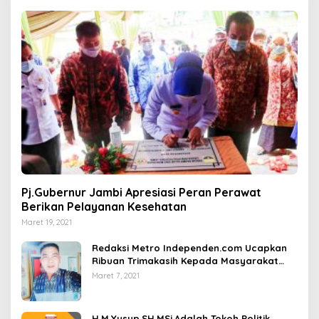
Pj.Gubernur Jambi Apresiasi Peran Perawat
Berikan Pelayanan Kesehatan
Maret 19, 2021
Redaksi Metro Independen.com Ucapkan
Ribuan Trimakasih Kepada Masyarakat
Pengunjung Dan Pembaca.
Maret 7, 2021
H.M.Yusup.SH.MSi.Adalah Tokoh Politik