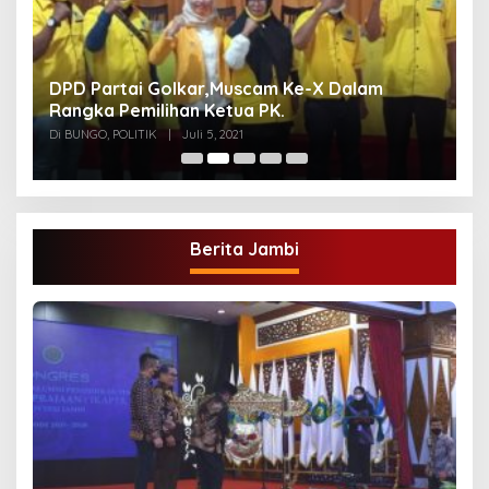
DPD Partai Golkar,Muscam Ke-X Dalam
G
Rangka Pemilihan Ketua PK.
A
Di BUNGO, POLITIK
|
Juli 5, 2021
Di
Berita Jambi