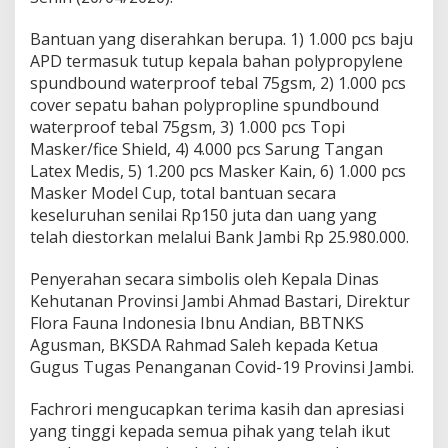
U
T
Bantuan yang diserahkan berupa. 1) 1.000 pcs baju
,
APD termasuk tutup kepala bahan polypropylene
N
spundbound waterproof tebal 75gsm, 2) 1.000 pcs
G
O
cover sepatu bahan polypropline spundbound
F
waterproof tebal 75gsm, 3) 1.000 pcs Topi
F
Masker/fice Shield, 4) 4.000 pcs Sarung Tangan
I
Latex Medis, 5) 1.200 pcs Masker Kain, 6) 1.000 pcs
,
Masker Model Cup, total bantuan secara
B
B
keseluruhan senilai Rp150 juta dan uang yang
N
telah diestorkan melalui Bank Jambi Rp 25.980.000.
T
K
Penyerahan secara simbolis oleh Kepala Dinas
S
Kehutanan Provinsi Jambi Ahmad Bastari, Direktur
,
D
Flora Fauna Indonesia Ibnu Andian, BBTNKS
A
Agusman, BKSDA Rahmad Saleh kepada Ketua
N
Gugus Tugas Penanganan Covid-19 Provinsi Jambi.
B
K
Fachrori mengucapkan terima kasih dan apresiasi
S
D
yang tinggi kepada semua pihak yang telah ikut
A