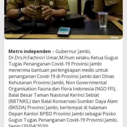
E
N
A
N
G
A
N
A
N
C
Metro independen
– Gubernur Jambi,
O
Dr.Drs.H.Fachrori Umar,M.Hum selaku Ketua Gugus
V
Tugas Penanganan Covid-19 Provinsi Jambi
I
D
menerima bantuan perlengkapan medis untuk
-
penanganan Covid-19 di Provinsi Jambi dari Dinas
1
Kehutanan Provinsi Jambi, Non Governmental
9
Organisation Fauna dan Flora Indonesia (NGO FFI),
D
Balai Besar Taman Nasional Kerinci Seblat
A
R
(BBTNKS,) dan Balai Konservasi Sumber Daya Alam
I
(BKSDA) Provinsi Jambi, bertempat di halaman
D
Depan Kantor BPBD Provinsi Jambi sebagai Posko
I
Gugus Tugas Penanganan Covid-19 Provinsi Jambi,
S
H
Senin (20/04/2020).