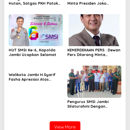
Hutan, Satgas PKH Patok
Minta Presiden Joko
Sejumlah Tanah di
Widodo Tidak
Bengkalis. Bupati Kasmarni
Menandatangani
Cari Solusi Minta Camat
Rancangan Perpres
Redam Konflik
Publisher Right
HUT SMSI Ke-6, Kapolda
KEMERDEKAAN PERS : Dewan
Jambi Ucapkan Selamat
Pers Dilarang Minta
Perusahaan Pers
Melakukan Pendaftaran!
Walikota Jambi H.Syarif
Fasha Apresiasi Atas
Dilantiknya Pengurus SMSI
Provinsi Jambi Periode
2022- 2027.
Pengurus SMSI Jambi
Silaturahmi Dengan
Danrem 042/Gapu Jambi
View More