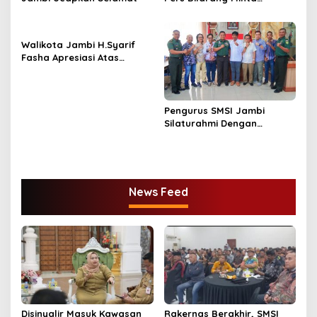
Perusahaan Pers
Melakukan Pendaftaran!
Walikota Jambi H.Syarif
Fasha Apresiasi Atas
Dilantiknya Pengurus SMSI
Provinsi Jambi Periode
2022- 2027.
Pengurus SMSI Jambi
Silaturahmi Dengan
Danrem 042/Gapu Jambi
News Feed
Disinyalir Masuk Kawasan
Rakernas Berakhir, SMSI