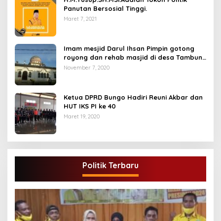
Panutan Bersosial Tinggi.
Maret 7, 2021
Imam mesjid Darul Ihsan Pimpin gotong
royong dan rehab masjid di desa Tambun
Arang Kecamatan Sumay, kabupaten tebo
November 7, 2020
Ketua DPRD Bungo Hadiri Reuni Akbar dan
HUT IKS PI ke 40
Maret 19, 2020
Politik Terbaru