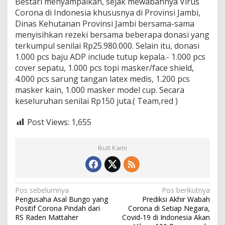
Bestari menyampaikan, sejak mewabahnya Virus
Corona di Indonesia khususnya di Provinsi Jambi,
Dinas Kehutanan Provinsi Jambi bersama-sama
menyisihkan rezeki bersama beberapa donasi yang
terkumpul senilai Rp25.980.000. Selain itu, donasi
1.000 pcs baju ADP include tutup kepala.- 1.000 pcs
cover sepatu, 1.000 pcs topi masker/face shield,
4.000 pcs sarung tangan latex medis, 1.200 pcs
masker kain, 1.000 masker model cup. Secara
keseluruhan senilai Rp150 juta.( Team,red )
Post Views:
1,655
Ikuti Kami
N
Pos sebelumnya
Pos berikutnya
Pengusaha Asal Bungo yang
Prediksi Akhir Wabah
a
Positif Corona Pindah dari
Corona di Setiap Negara,
v
RS Raden Mattaher
Covid-19 di Indonesia Akan