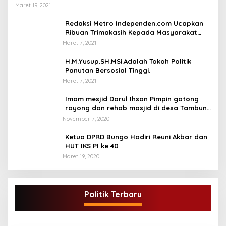
Maret 19, 2021
Redaksi Metro Independen.com Ucapkan
Ribuan Trimakasih Kepada Masyarakat
Pengunjung Dan Pembaca.
Maret 7, 2021
H.M.Yusup.SH.MSi.Adalah Tokoh Politik
Panutan Bersosial Tinggi.
Maret 7, 2021
Imam mesjid Darul Ihsan Pimpin gotong
royong dan rehab masjid di desa Tambun
Arang Kecamatan Sumay, kabupaten tebo
November 7, 2020
Ketua DPRD Bungo Hadiri Reuni Akbar dan
HUT IKS PI ke 40
Maret 19, 2020
Politik Terbaru