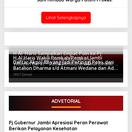
Lihat Selengkapnya
H Al Haris Sampaikan Empat Poin ke Pj
H Al Haris Wakili Pemkab/Pemkot Jambi
Gubernur Jambi · Ketika Melakukan
Berita Populer
Daftar Akpol 88 yang Jadi Petinggi Polri, dari
Wilayah Barat • Pada Sambutan Halal Bihalal di
Kunjungan Kerja ke Merangin
64276 Dilihat
Batalion Dharma s/d Atmani Wedana dan Adhi
Gubernuran
34570 Dilihat
Pradana
19127 Dilihat
ADVETORIAL
Pj.Gubernur Jambi Apresiasi Peran Perawat
Berikan Pelayanan Kesehatan