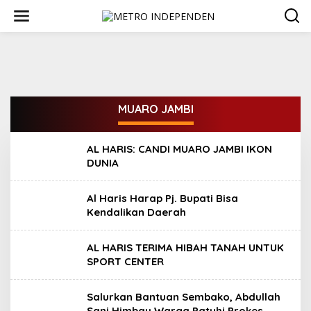
L
e
w
a
t
i
k
e
k
MUARO JAMBI
o
n
t
AL HARIS: CANDI MUARO JAMBI IKON
e
DUNIA
n
Al Haris Harap Pj. Bupati Bisa
Kendalikan Daerah
AL HARIS TERIMA HIBAH TANAH UNTUK
SPORT CENTER
Salurkan Bantuan Sembako, Abdullah
Sani Himbau Warga Patuhi Prokes.