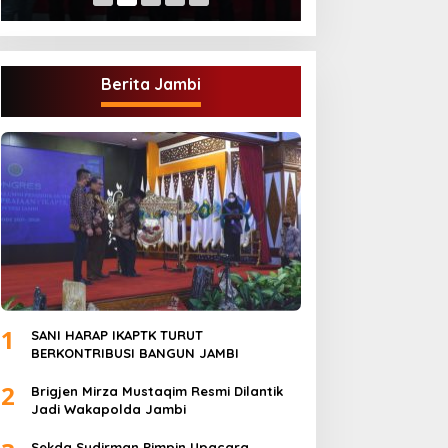
Berita Jambi
1
SANI HARAP IKAPTK TURUT
BERKONTRIBUSI BANGUN JAMBI
2
Brigjen Mirza Mustaqim Resmi Dilantik
Jadi Wakapolda Jambi
Sekda Sudirman Pimpin Upacara