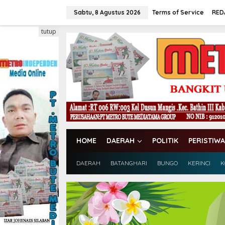
L
e
Sabtu, 8 Agustus 2026
Terms of Service
RED
w
a
tutup
t
i
k
e
k
o
n
t
e
n
HOME
DAERAH
POLITIK
PERISTIWA
DAERAH
BATANGHARI
BUNGO
KERINCI
K