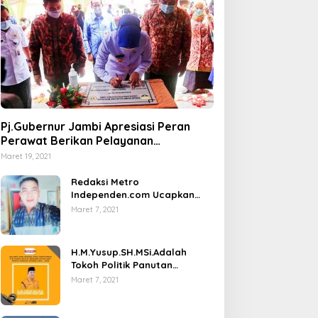
Pj.Gubernur Jambi Apresiasi Peran
Perawat Berikan Pelayanan
Kesehatan
Maret 19, 2021
Redaksi Metro
Independen.com Ucapkan
Ribuan Trimakasih Kepada
Maret 7, 2021
Masyarakat Pengunjung Dan
Pembaca.
H.M.Yusup.SH.MSi.Adalah
Tokoh Politik Panutan
Bersosial Tinggi.
Maret 7, 2021