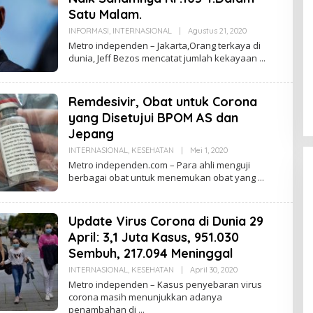
P
Satu Malam.
S
U
INFORMASI
,
INTERNASIONAL
|
Agustus 21, 2020
O
K
L
Metro independen – Jakarta,Orang terkaya di
E
dunia, Jeff Bezos mencatat jumlah kekayaan
H
U
D
I
Remdesivir, Obat untuk Corona
N
K
yang Disetujui BPOM AS dan
E
P
Jepang
S
U
INTERNASIONAL
,
KESEHATAN
|
Mei 1, 2020
O
K
L
Metro independen.com – Para ahli menguji
E
berbagai obat untuk menemukan obat yang
H
U
D
I
Update Virus Corona di Dunia 29
N
K
April: 3,1 Juta Kasus, 951.030
E
P
Sembuh, 217.094 Meninggal
S
DPD Partai Nasdem Kab Bungo
U
INTERNASIONAL
,
KESEHATAN
|
April 30, 2020
O
K
L
Gelar Acara Peringatan HUT Ke-
Metro independen – Kasus penyebaran virus
E
10.Bertajuk Dengan
corona masih menunjukkan adanya
Di BUNGO, POLITIK
|
November 15, 2021
H
penambahan di
U
Tema”Membawa Gerakan