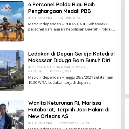
6 Personel Polda Riau Raih
Penghargaan Medali PBB
INTERNASIONAL
|
Agustus 18, 2022
O
L
Metro independen – PEKAN BARU,Sebanyak 6
E
personel dari jajaran Kepolisian Daerah (Polda)
H
U
D
I
N
K
Ledakan di Depan Gereja Katedral
E
P
Makassar Diduga Bom Bunuh Diri.
S
U
INFORMASI
,
INTERNASIONAL
,
KRIMINAL
,
K
NASIONAL
|
Maret 28, 2021
O
L
Metro independen – miggu 28/3/2021 sekitar jam
E
10.30 WITA. Ledakan terjadi depan
H
U
D
I
N
Wanita Keturunan RI, Marissa
K
E
Hutabarat, Terpilih Jadi Hakim di
P
New Orleans AS
S
U
INTERNASIONAL
|
September 20, 2020
O
K
L
Metro independen – Wanita Keturunan RI,