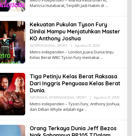
E
Marissa Hutabarat, Terpilih Jadi Hakim di
H
U
D
I
Kekuatan Pukulan Tyson Fury
N
K
Dinilai Mampu Menjatuhkan Master
E
P
KO Anthony Joshua
S
U
INTERNASIONAL
,
SPORT
|
Agustus 31, 2020
O
K
L
Metro independen – London,Juara Dunia tinju
E
Kelas Berat WBC Tyson Fury memakai
H
U
D
I
Tiga Petinju Kelas Berat Raksasa
N
K
Dari Inggris Penguasa Kelas Berat
E
P
Dunia.
S
U
INFORMASI
,
INTERNASIONAL
,
SPORT
|
Agustus 21, 2020
O
K
L
Metro independen – Tyson Fury, Anthony Joshua,
E
dan Dillian Whyte adalah tiga
H
U
D
I
Orang Terkaya Dunia Jeff Bezos
N
K
Naik Sahamnya RP.105 T.Dalam
E