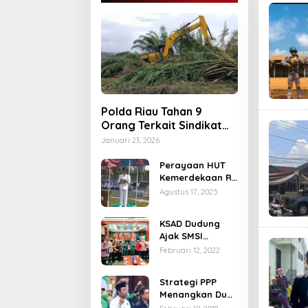
Polda Riau Tahan 9
Orang Terkait Sindikat
Jual Beli Lahan dan
Januari 23, 2026
Pengrusakan di TNTN
Perayaan HUT
Kemerdekaan RI
ke-80 di Dusun
Agustus 17, 2025
Lingga
Kuamang.
KSAD Dudung
Ajak SMSI
Optimalkan
Februari 12, 2022
Segenap Potensi
Untuk
Strategi PPP
Penguatan
Menangkan Duet
Ideologi
Ganjar dan Gus