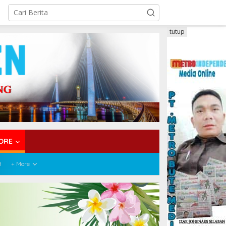
tutup
ORE
H
+ More