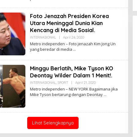
D
Perubahan”
I
N
Foto Jenazah Presiden Korea
K
E
Utara Meninggal Dunia Kian
P
S
Kencang di Media Sosial.
U
K
INTERNASIONAL
|
April 26, 2020
O
L
Metro independen – Foto jenazah Kim Jong Un
E
yang beredar di media
H
U
D
I
Minggu Berlatih, Mike Tyson KO
N
K
Deontay Wilder Dalam 1 Menit!.
E
P
INTERNASIONAL
,
SPORT
|
April 21, 2020
O
S
L
Metro independen – NEW YORK Bagaimana jika
U
E
K
Mike Tyson bertarung dengan Deontay
H
U
D
I
N
K
E
Lihat Selengkapnya
P
S
U