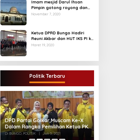
Imam mesjid Darul Ihsan
Pimpin gotong royong dan
rehab masjid di desa Tambun
November 7, 2020
Arang Kecamatan Sumay,
kabupaten tebo
Ketua DPRD Bungo Hadiri
Reuni Akbar dan HUT IKS PI ke
40
Maret 19, 2020
Politik Terbaru
Gugatan Pilgub J
DPD Partai Golkar,Muscam Ke-X
Endra-Ratu Akui 
Dalam Rangka Pemilihan Ketua PK.
Meski Tak Ada e
Di INFORMASI, PERISTIWA
Di BUNGO, POLITIK
|
Juli 5, 2021
2021