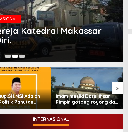
ASIONAL
reja Katedral Makassar
ri.
Se
»
sup.SH.MSi.Adalah
Imam mesjid Darul Ihsan
K
Politik Panutan
Pimpin gotong royong dan
R
al Tinggi.
rehab masjid di desa
k
Tambun Arang Kecamatan
INTERNASIONAL
Sumay, kabupaten tebo