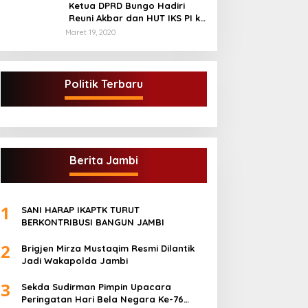
kabupaten tebo
Ketua DPRD Bungo Hadiri
Reuni Akbar dan HUT IKS PI ke
40
Maret 19, 2020
Politik Terbaru
Berita Jambi
1
SANI HARAP IKAPTK TURUT
BERKONTRIBUSI BANGUN JAMBI
2
Brigjen Mirza Mustaqim Resmi Dilantik
Jadi Wakapolda Jambi
3
Sekda Sudirman Pimpin Upacara
Peringatan Hari Bela Negara Ke-76