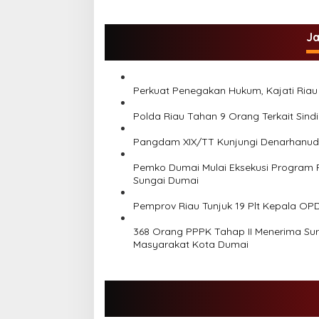
v
i
g
J
a
s
Perkuat Penegakan Hukum, Kajati Riau
i
p
Polda Riau Tahan 9 Orang Terkait Sind
o
Pangdam XIX/TT Kunjungi Denarhanud 0
s
Pemko Dumai Mulai Eksekusi Program 
Sungai Dumai
Pemprov Riau Tunjuk 19 Plt Kepala OPD 
368 Orang PPPK Tahap II Menerima Sur
Masyarakat Kota Dumai