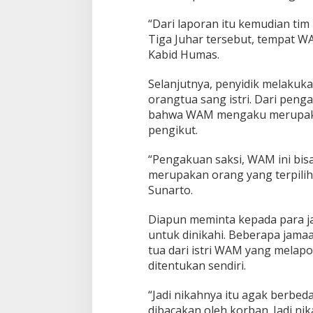
a
“Dari laporan itu kemudian ti
R
i
Tiga Juhar tersebut, tempat W
a
Kabid Humas.
u
Selanjutnya, penyidik melakuk
orangtua sang istri. Dari peng
bahwa WAM mengaku merupaka
pengikut.
“Pengakuan saksi, WAM ini bi
merupakan orang yang terpili
Sunarto.
Diapun meminta kepada para 
untuk dinikahi. Beberapa jam
tua dari istri WAM yang melapo
ditentukan sendiri.
“Jadi nikahnya itu agak berbed
dibacakan oleh korban. Jadi nik