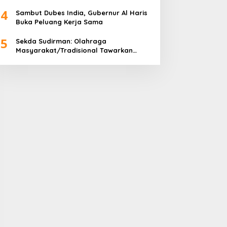
Tahun 2024
4
Sambut Dubes India, Gubernur Al Haris
Buka Peluang Kerja Sama
5
Sekda Sudirman: Olahraga
Masyarakat/Tradisional Tawarkan
Kebersamaan dan Kebugaran Jasmani
untuk Semua Golongan