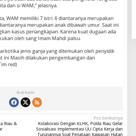
ta dan si WAM,” jelasnya.
ata, WAM memiliki 7 istri. 6 diantaranya merupakan
t, 5 diantaranya merupakan anak dibawah umur. Saat ini
gkan kasus penangkapan. Karena kuat dugaan ada
akukan oleh sang Imam Mahdi palsu.
rkotika jenis ganja yang ditemukan oleh penyidik
t ini Masih dilakukan pengembangan dan
Tim red)
Ikuti Kami
Pos berikutnya
da Riau &
Kolaborasi Dengan KLHK, Polda Riau Gelar
ar
Sosialisasi Implementasi UU Cipta Kerja dan
Turunannya Soal Penataan Kawasan Hutan