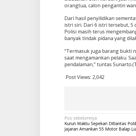
orangtua, calon pengantin wani
Dari hasil penyilidikan sement
istri siri. Dari 6 istri tersebu
Polisi masih terus mengemban
banyak tindak pidana yang dil
“Termasuk juga barang bukti na
saat mengamankan pelaku. Saa
pendalaman,” tuntas Sunarto.(
Post Views:
2,042
N
Pos sebelumnya
Kurun Waktu Sepekan Ditlantas Pol
a
Jajaran Amankan 55 Motor Balap Li