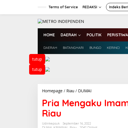
L
e
Terms of Service
REDAKSI
Indeks Ber
w
a
t
i
k
HOME
DAERAH
POLITIK
PERISTIWA
e
k
DAERAH
BATANGHARI
BUNGO
KERINCI
K
o
n
t
tutup
e
n
tutup
Homepage
/
Riau
/
DUMAI
P
r
Pria Mengaku Imam
i
a
Riau
M
e
n
Udinkepsuk
September 16, 2022
g
DUMAI
,
KRIMINAL
,
Riau
2042 Dilihat