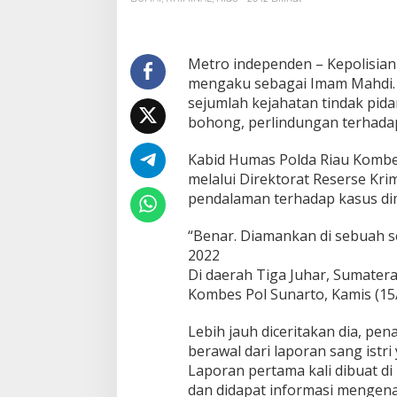
a
k
u
I
Metro independen – Kepolisia
m
mengaku sebagai Imam Mahdi. 
a
sejumlah kejahatan tindak pid
m
bohong, perlindungan terhada
M
a
h
Kabid Humas Polda Riau Kombes
d
melalui Direktorat Reserse Kr
i
pendalaman terhadap kasus di
D
i
“Benar. Diamankan di sebuah s
a
m
2022
a
Di daerah Tiga Juhar, Sumatera
n
Kombes Pol Sunarto, Kamis (15/
k
a
Lebih jauh diceritakan dia, pe
n
P
berawal dari laporan sang istri
o
Laporan pertama kali dibuat d
l
dan didapat informasi mengena
d