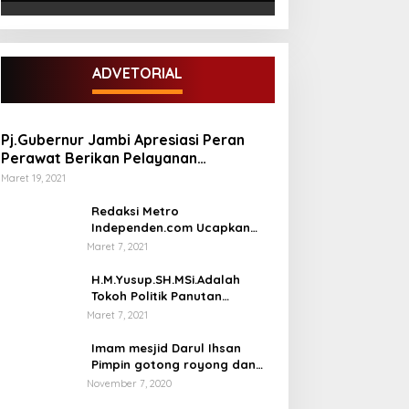
ADVETORIAL
Pj.Gubernur Jambi Apresiasi Peran
Perawat Berikan Pelayanan
Kesehatan
Maret 19, 2021
Redaksi Metro
Independen.com Ucapkan
Ribuan Trimakasih Kepada
Maret 7, 2021
Masyarakat Pengunjung Dan
Pembaca.
H.M.Yusup.SH.MSi.Adalah
Tokoh Politik Panutan
Bersosial Tinggi.
Maret 7, 2021
Imam mesjid Darul Ihsan
Pimpin gotong royong dan
rehab masjid di desa Tambun
November 7, 2020
Arang Kecamatan Sumay,