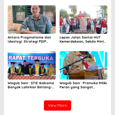
Pertumbuhan Ekonomi
JAMBI BERKOMITMEN
Hijau
MENGIMPLEMENTASIKAN
REDD+”
Antara Pragmatisme dan
Lepas Jalan Santai HUT
Ideologi: Strategi PDIP
Kemerdekaan, Sekda Minta
dalam Pilkada Jambi 2024
Seluruh Komponen Turut
Membangun Bangsa
Wagub Sani : STIE Ikabama
Wagub Sani : Pramuka Miliki
Banyak Lahirkan Bintang-
Peran yang Sangat
Bintang Pembangunan
Strategis
View More