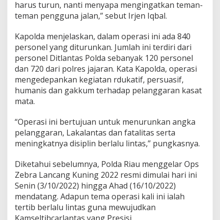
harus turun, nanti menyapa mengingatkan teman-
g
teman pengguna jalan,” sebut Irjen Iqbal.
a
n
A
Kapolda menjelaskan, dalam operasi ini ada 840
d
personel yang diturunkan. Jumlah ini terdiri dari
a
personel Ditlantas Polda sebanyak 120 personel
P
dan 720 dari polres jajaran. Kata Kapolda, operasi
e
r
mengedepankan kegiatan rdukatif, persuasif,
i
humanis dan gakkum terhadap pelanggaran kasat
l
mata.
a
k
“Operasi ini bertujuan untuk menurunkan angka
u
A
pelanggaran, Lakalantas dan fatalitas serta
r
meningkatnya disiplin berlalu lintas,” pungkasnya.
o
g
Diketahui sebelumnya, Polda Riau menggelar Ops
a
Zebra Lancang Kuning 2022 resmi dimulai hari ini
n
Senin (3/10/2022) hingga Ahad (16/10/2022)
mendatang. Adapun tema operasi kali ini ialah
tertib berlalu lintas guna mewujudkan
Kamseltibcarlantas yang Presisi.