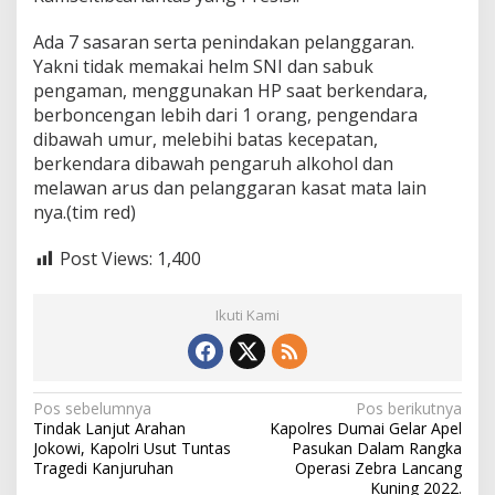
Ada 7 sasaran serta penindakan pelanggaran.
Yakni tidak memakai helm SNI dan sabuk
pengaman, menggunakan HP saat berkendara,
berboncengan lebih dari 1 orang, pengendara
dibawah umur, melebihi batas kecepatan,
berkendara dibawah pengaruh alkohol dan
melawan arus dan pelanggaran kasat mata lain
nya.(tim red)
Post Views:
1,400
Ikuti Kami
N
Pos sebelumnya
Pos berikutnya
Tindak Lanjut Arahan
Kapolres Dumai Gelar Apel
a
Jokowi, Kapolri Usut Tuntas
Pasukan Dalam Rangka
v
Tragedi Kanjuruhan
Operasi Zebra Lancang
Kuning 2022.