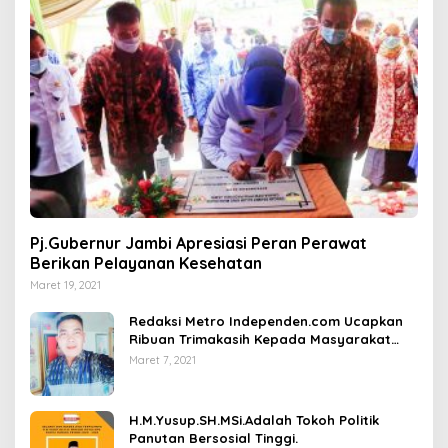
Pj.Gubernur Jambi Apresiasi Peran Perawat
Berikan Pelayanan Kesehatan
Maret 19, 2021
Redaksi Metro Independen.com Ucapkan
Ribuan Trimakasih Kepada Masyarakat
Pengunjung Dan Pembaca.
Maret 7, 2021
H.M.Yusup.SH.MSi.Adalah Tokoh Politik
Panutan Bersosial Tinggi.