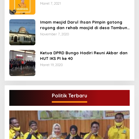
Maret 7, 2021
Imam mesjid Darul Ihsan Pimpin gotong
royong dan rehab masjid di desa Tambun
Arang Kecamatan Sumay, kabupaten tebo
November 7, 2020
Ketua DPRD Bungo Hadiri Reuni Akbar dan
HUT IKS PI ke 40
Maret 19, 2020
Politik Terbaru