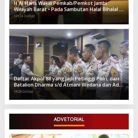
H Al Haris Wakili Pemkab/Pemkot Jambi
Wilayah Barat • Pada Sambutan Halal Bihalal di
Gubernuran
34574 Dilihat
Daftar Akpol 88 yang Jadi Petinggi Polri, dari
Batalion Dharma s/d Atmani Wedana dan Adhi
Pradana
19128 Dilihat
ADVETORIAL