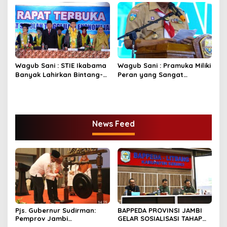
Membangun Bangsa
Wagub Sani : STIE Ikabama
Wagub Sani : Pramuka Miliki
Banyak Lahirkan Bintang-
Peran yang Sangat
Bintang Pembangunan
Strategis
News Feed
Pjs. Gubernur Sudirman:
BAPPEDA PROVINSI JAMBI
Pemprov Jambi
GELAR SOSIALISASI TAHAP
Berkomitmen Dukung
RBP “PEMERINTAH PROVINSI