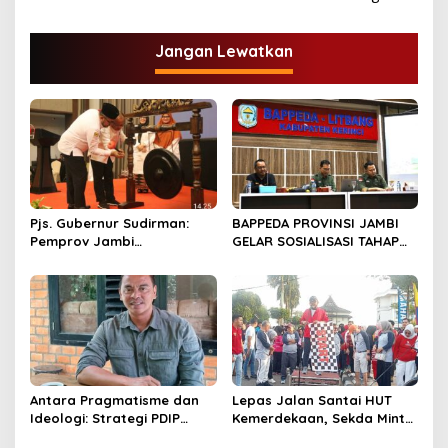
i
g
Jangan Lewatkan
a
s
i
p
o
s
Pjs. Gubernur Sudirman:
BAPPEDA PROVINSI JAMBI
Pemprov Jambi
GELAR SOSIALISASI TAHAP
Berkomitmen Dukung
RBP “PEMERINTAH PROVINSI
Pertumbuhan Ekonomi
JAMBI BERKOMITMEN
Hijau
MENGIMPLEMENTASIKAN
REDD+”
Antara Pragmatisme dan
Lepas Jalan Santai HUT
Ideologi: Strategi PDIP
Kemerdekaan, Sekda Minta
dalam Pilkada Jambi 2024
Seluruh Komponen Turut