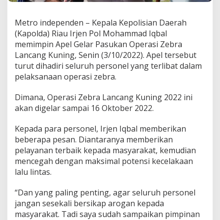
I
q
Metro independen – Kepala Kepolisian Daerah
b
a
(Kapolda) Riau Irjen Pol Mohammad Iqbal
l
memimpin Apel Gelar Pasukan Operasi Zebra
P
Lancang Kuning, Senin (3/10/2022). Apel tersebut
a
turut dihadiri seluruh personel yang terlibat dalam
d
pelaksanaan operasi zebra.
a
A
p
Dimana, Operasi Zebra Lancang Kuning 2022 ini
e
akan digelar sampai 16 Oktober 2022.
l
O
Kepada para personel, Irjen Iqbal memberikan
p
s
beberapa pesan. Diantaranya memberikan
Z
pelayanan terbaik kepada masyarakat, kemudian
e
mencegah dengan maksimal potensi kecelakaan
b
lalu lintas.
r
a
:
“Dan yang paling penting, agar seluruh personel
J
jangan sesekali bersikap arogan kepada
a
masyarakat. Tadi saya sudah sampaikan pimpinan
n