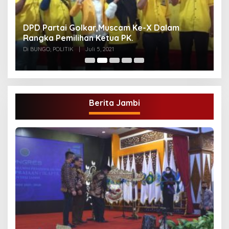
DPD Partai Golkar,Muscam Ke-X Dalam
G
Rangka Pemilihan Ketua PK.
A
Di BUNGO, POLITIK
|
Juli 5, 2021
Di
Berita Jambi