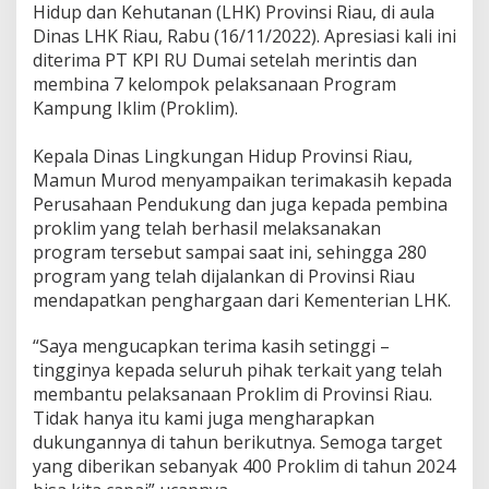
Hidup dan Kehutanan (LHK) Provinsi Riau, di aula
m
K
Dinas LHK Riau, Rabu (16/11/2022). Apresiasi kali ini
a
diterima PT KPI RU Dumai setelah merintis dan
m
membina 7 kelompok pelaksanaan Program
p
Kampung Iklim (Proklim).
u
n
g
Kepala Dinas Lingkungan Hidup Provinsi Riau,
I
Mamun Murod menyampaikan terimakasih kepada
k
Perusahaan Pendukung dan juga kepada pembina
l
proklim yang telah berhasil melaksanakan
i
m
program tersebut sampai saat ini, sehingga 280
B
program yang telah dijalankan di Provinsi Riau
i
mendapatkan penghargaan dari Kementerian LHK.
n
a
“Saya mengucapkan terima kasih setinggi –
a
n
tingginya kepada seluruh pihak terkait yang telah
K
membantu pelaksanaan Proklim di Provinsi Riau.
P
Tidak hanya itu kami juga mengharapkan
I
dukungannya di tahun berikutnya. Semoga target
R
yang diberikan sebanyak 400 Proklim di tahun 2024
U
I