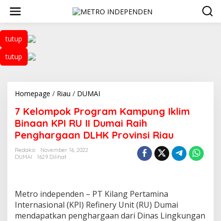
L
e
w
a
tutup
t
i
tutup
k
e
k
o
n
Homepage
/
Riau
/
DUMAI
7
t
K
7 Kelompok Program Kampung Iklim
e
e
n
l
Binaan KPI RU II Dumai Raih
o
Penghargaan DLHK Provinsi Riau
m
p
Redaksi
November 16, 2022
o
DUMAI
1629 Dilihat
k
P
r
o
Metro independen – PT Kilang Pertamina
g
Internasional (KPI) Refinery Unit (RU) Dumai
r
mendapatkan penghargaan dari Dinas Lingkungan
a