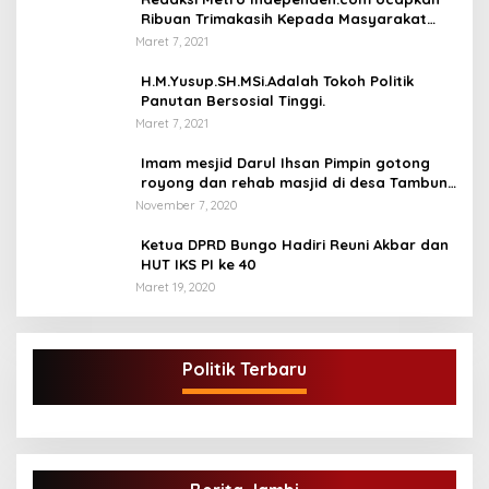
Ribuan Trimakasih Kepada Masyarakat
Pengunjung Dan Pembaca.
Maret 7, 2021
H.M.Yusup.SH.MSi.Adalah Tokoh Politik
Panutan Bersosial Tinggi.
Maret 7, 2021
Imam mesjid Darul Ihsan Pimpin gotong
royong dan rehab masjid di desa Tambun
Arang Kecamatan Sumay, kabupaten tebo
November 7, 2020
Ketua DPRD Bungo Hadiri Reuni Akbar dan
HUT IKS PI ke 40
Maret 19, 2020
Politik Terbaru