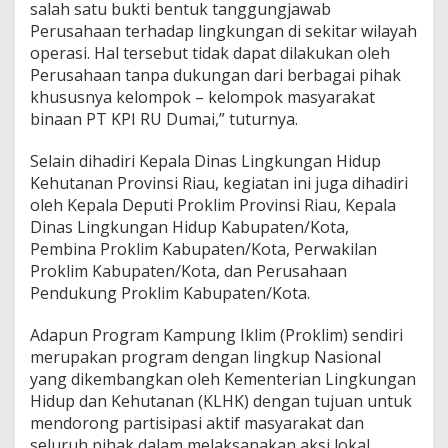
salah satu bukti bentuk tanggungjawab
P
Perusahaan terhadap lingkungan di sekitar wilayah
r
operasi. Hal tersebut tidak dapat dilakukan oleh
o
v
Perusahaan tanpa dukungan dari berbagai pihak
i
khususnya kelompok – kelompok masyarakat
n
binaan PT KPI RU Dumai,” tuturnya.
s
i
Selain dihadiri Kepala Dinas Lingkungan Hidup
R
i
Kehutanan Provinsi Riau, kegiatan ini juga dihadiri
a
oleh Kepala Deputi Proklim Provinsi Riau, Kepala
u
Dinas Lingkungan Hidup Kabupaten/Kota,
Pembina Proklim Kabupaten/Kota, Perwakilan
Proklim Kabupaten/Kota, dan Perusahaan
Pendukung Proklim Kabupaten/Kota.
Adapun Program Kampung Iklim (Proklim) sendiri
merupakan program dengan lingkup Nasional
yang dikembangkan oleh Kementerian Lingkungan
Hidup dan Kehutanan (KLHK) dengan tujuan untuk
mendorong partisipasi aktif masyarakat dan
seluruh pihak dalam melaksanakan aksi lokal