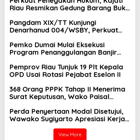
Perkuat Penegakan Hukum, Kajati
Riau Resmikan Gedung Barang Bukti
di Dumai
Pangdam XIX/TT Kunjungi
Denarhanud 004/WSBY, Perkuat
Soliditas dan Profesionalisme
Pemko Dumai Mulai Eksekusi
Prajurit
Program Penanggulangan Banjir
Pada Tahap I Di Bantaran Kawasan
Pemprov Riau Tunjuk 19 Plt Kepala
Sungai Dumai
OPD Usai Rotasi Pejabat Eselon II
368 Orang PPPK Tahap II Menerima
Surat Keputusan, Wako Paisal
Harapkan Khidmat Terbaik Untuk
Perda Penyertaan Modal Disetujui,
Masyarakat Kota Dumai
Wawako Sugiyarto Apresiasi Kerja
Pansus B DPRD Kota Dumai
View More