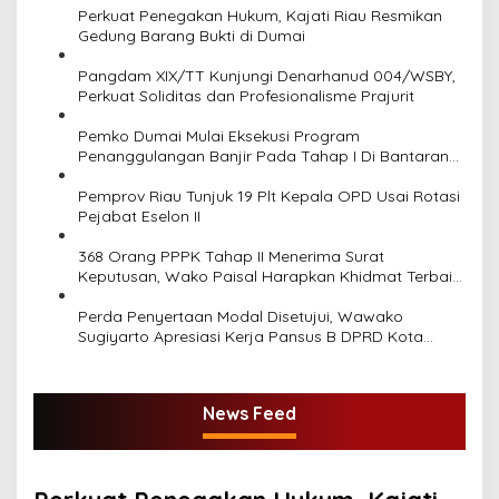
p
Perkuat Penegakan Hukum, Kajati Riau Resmikan
Gedung Barang Bukti di Dumai
o
Pangdam XIX/TT Kunjungi Denarhanud 004/WSBY,
s
Perkuat Soliditas dan Profesionalisme Prajurit
Pemko Dumai Mulai Eksekusi Program
Penanggulangan Banjir Pada Tahap I Di Bantaran
Kawasan Sungai Dumai
Pemprov Riau Tunjuk 19 Plt Kepala OPD Usai Rotasi
Pejabat Eselon II
368 Orang PPPK Tahap II Menerima Surat
Keputusan, Wako Paisal Harapkan Khidmat Terbaik
Untuk Masyarakat Kota Dumai
Perda Penyertaan Modal Disetujui, Wawako
Sugiyarto Apresiasi Kerja Pansus B DPRD Kota
Dumai
News Feed