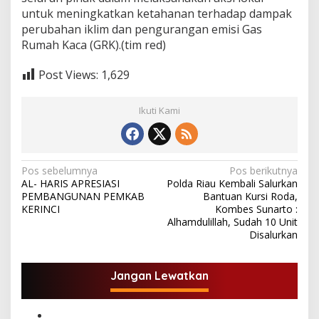
untuk meningkatkan ketahanan terhadap dampak
perubahan iklim dan pengurangan emisi Gas
Rumah Kaca (GRK).(tim red)
Post Views:
1,629
Ikuti Kami
N
Pos sebelumnya
Pos berikutnya
AL- HARIS APRESIASI
Polda Riau Kembali Salurkan
a
PEMBANGUNAN PEMKAB
Bantuan Kursi Roda,
v
KERINCI
Kombes Sunarto :
Alhamdulillah, Sudah 10 Unit
i
Disalurkan
g
a
Jangan Lewatkan
s
i