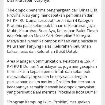
bisa kita capai” ucapnya.
I
D
7 kelompok penerima penghargaan dari Dinas LHK
u
Provinsi Riau yang mendapatkan pembinaan dari
m
PT KPI RU Dumai tersebut, terdiri dari 4 Kategori
a
i
Pratama pada kelompok binaan di Kelurahan Jaya
R
Mukti, Kelurahan Bumi Ayu, Kelurahan Bukit Timah
a
dan Kelurahan Mekar Sari. Kemudian 3 Kategori
i
Madya diraih oleh kelompok binaan yang berada di
h
P
Kelurahan Tanjung Palas, Kelurahan Kelurahan
e
Laksamana, dan Kelurahan Bukit Datuk.
n
g
Area Manager Communication, Relations & CSR PT
h
KPI RU II Dumai, Nurhidayanto, juga mengucapkan
a
r
terima kasih kepada pemerintah dan kelompok
g
masyarakat yang sudah bekerjasama dengan
a
perusahaan dalam merintis Proklim dan berharap
a
kedepannya semakin banyak kelompok masyakat
n
yang terlibat dalam merintis Proklim di Kota Dumai.
D
L
H
“Program Kampung Iklim (Proklim) merupakan
K