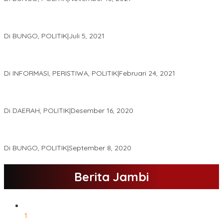
DPD Partai Golkar,Muscam Ke-X Dalam Rangka Pemilihan Ketua
PK.
Di BUNGO, POLITIK
|
Juli 5, 2021
Gugatan Pilgub Jambi, Saksi Cek Endra-Ratu Akui Bisa Nyoblos
Meski Tak Ada e-KTP
Di INFORMASI, PERISTIWA, POLITIK
|
Februari 24, 2021
Real Count Hampir 100 Persen, Hasil Rekapitulasi KPU Jambi
Haris – Sani Unggul 38.0,%
Di DAERAH, POLITIK
|
Desember 16, 2020
Hamas-Apri Hari Ini,Pemeriksaan Kesehatan Di RSUD Raden
Mattaher
Di BUNGO, POLITIK
|
September 8, 2020
Berita Jambi
1