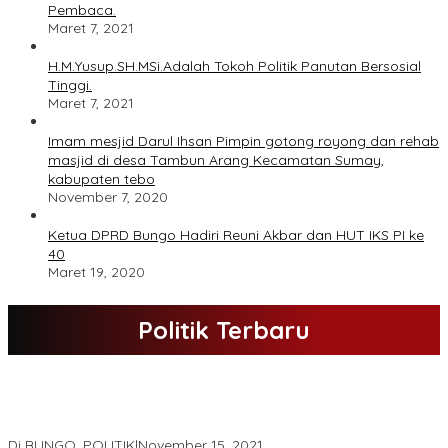
Pembaca.
Maret 7, 2021
H.M.Yusup.SH.MSi.Adalah Tokoh Politik Panutan Bersosial
Tinggi.
Maret 7, 2021
Imam mesjid Darul Ihsan Pimpin gotong royong dan rehab
masjid di desa Tambun Arang Kecamatan Sumay,
kabupaten tebo
November 7, 2020
Ketua DPRD Bungo Hadiri Reuni Akbar dan HUT IKS PI ke
40
Maret 19, 2020
Politik Terbaru
DPD Partai Nasdem Kab Bungo Gelar Acara Peringatan HUT Ke-
10.Bertajuk Dengan Tema”Membawa Gerakan Perubahan”
Di BUNGO, POLITIK
|
November 15, 2021