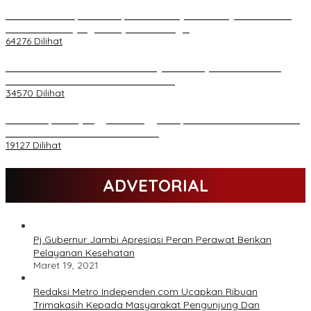
H Al Haris Sampaikan Empat Poin ke Pj Gubernur Jambi · Ketika
Melakukan Kunjungan Kerja ke Merangin
64276 Dilihat
H Al Haris Wakili Pemkab/Pemkot Jambi Wilayah Barat • Pada
Sambutan Halal Bihalal di Gubernuran
34570 Dilihat
Daftar Akpol 88 yang Jadi Petinggi Polri, dari Batalion Dharma s/d
Atmani Wedana dan Adhi Pradana
19127 Dilihat
ADVETORIAL
Pj.Gubernur Jambi Apresiasi Peran Perawat Berikan
Pelayanan Kesehatan
Maret 19, 2021
Redaksi Metro Independen.com Ucapkan Ribuan
Trimakasih Kepada Masyarakat Pengunjung Dan