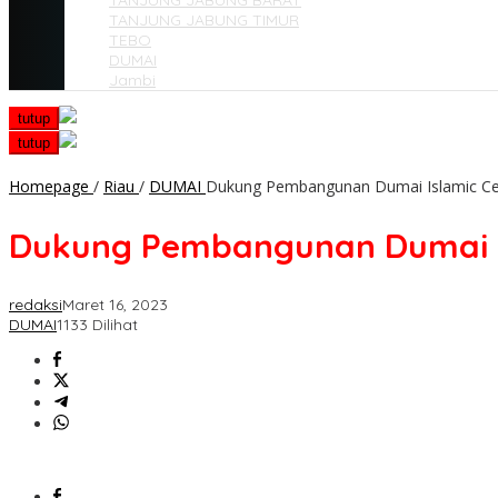
TANJUNG JABUNG BARAT
TANJUNG JABUNG TIMUR
TEBO
DUMAI
Jambi
tutup
tutup
Homepage
/
Riau
/
DUMAI
Dukung Pembangunan Dumai Islamic Cent
Dukung Pembangunan Dumai Isl
redaksi
Maret 16, 2023
DUMAI
1133 Dilihat