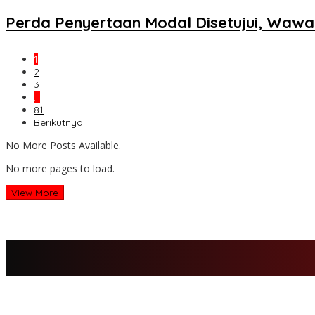
Perda Penyertaan Modal Disetujui, Wawa
1
2
3
…
81
Berikutnya
No More Posts Available.
No more pages to load.
View More
H Al Haris Sampaikan Empat Poin ke Pj Gubernur Jambi · Ketika M