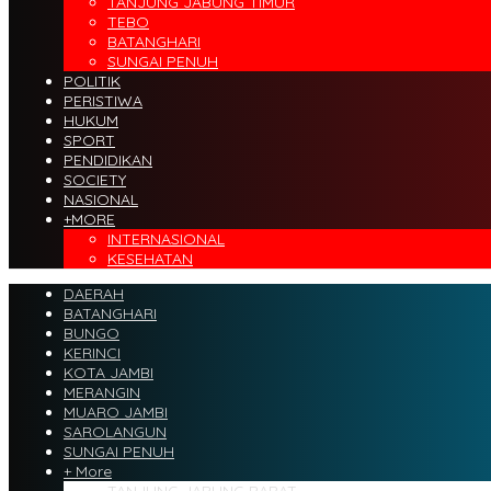
TANJUNG JABUNG TIMUR
TEBO
BATANGHARI
SUNGAI PENUH
POLITIK
PERISTIWA
HUKUM
SPORT
PENDIDIKAN
SOCIETY
NASIONAL
+MORE
INTERNASIONAL
KESEHATAN
DAERAH
BATANGHARI
BUNGO
KERINCI
KOTA JAMBI
MERANGIN
MUARO JAMBI
SAROLANGUN
SUNGAI PENUH
+ More