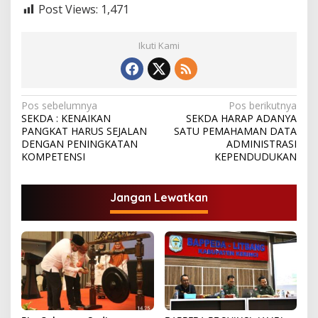
Post Views:
1,471
Ikuti Kami
N
Pos sebelumnya
Pos berikutnya
SEKDA : KENAIKAN
SEKDA HARAP ADANYA
a
PANGKAT HARUS SEJALAN
SATU PEMAHAMAN DATA
v
DENGAN PENINGKATAN
ADMINISTRASI
KOMPETENSI
KEPENDUDUKAN
i
g
Jangan Lewatkan
a
s
i
p
o
s