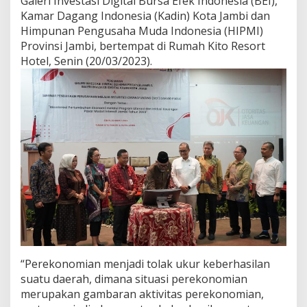
Galeri Investasi Digital Bursa Efek Indonesia (BEI),
R
Kamar Dagang Indonesia (Kadin) Kota Jambi dan
T
Himpunan Pengusaha Muda Indonesia (HIPMI)
U
Provinsi Jambi, bertempat di Rumah Kito Resort
M
B
Hotel, Senin (20/03/2023).
U
H
A
N
E
K
O
N
O
M
I
“Perekonomian menjadi tolak ukur keberhasilan
suatu daerah, dimana situasi perekonomian
merupakan gambaran aktivitas perekonomian,