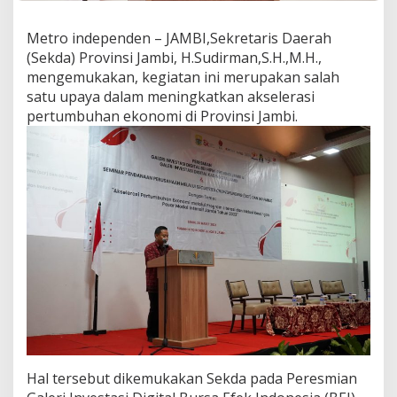
T
A
Metro independen – JAMBI,Sekretaris Daerah
L
(Sekda) Provinsi Jambi, H.Sudirman,S.H.,M.H.,
T
I
mengemukakan, kegiatan ini merupakan salah
N
satu upaya dalam meningkatkan akselerasi
G
pertumbuhan ekonomi di Provinsi Jambi.
K
A
T
K
A
N
A
K
S
E
L
E
R
A
S
I
P
Hal tersebut dikemukakan Sekda pada Peresmian
E