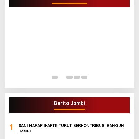
G
A
Di
Berita Jambi
1
SANI HARAP IKAPTK TURUT BERKONTRIBUSI BANGUN
JAMBI