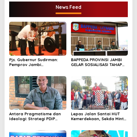
News Feed
Pjs. Gubernur Sudirman:
BAPPEDA PROVINSI JAMBI
Pemprov Jambi
GELAR SOSIALISASI TAHAP
Berkomitmen Dukung
RBP “PEMERINTAH PROVINSI
Pertumbuhan Ekonomi
JAMBI BERKOMITMEN
Hijau
MENGIMPLEMENTASIKAN
REDD+”
Antara Pragmatisme dan
Lepas Jalan Santai HUT
Ideologi: Strategi PDIP
Kemerdekaan, Sekda Minta
dalam Pilkada Jambi 2024
Seluruh Komponen Turut
Membangun Bangsa