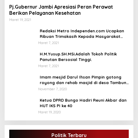
Pj.Gubernur Jambi Apresiasi Peran Perawat
Berikan Pelayanan Kesehatan
Maret 19, 2021
Redaksi Metro Independen.com Ucapkan
Ribuan Trimakasih Kepada Masyarakat
Pengunjung Dan Pembaca.
Maret 7, 2021
H.M.Yusup.SH.MSi.Adalah Tokoh Politik
Panutan Bersosial Tinggi.
Maret 7, 2021
Imam mesjid Darul Ihsan Pimpin gotong
royong dan rehab masjid di desa Tambun
Arang Kecamatan Sumay, kabupaten tebo
November 7, 2020
Ketua DPRD Bungo Hadiri Reuni Akbar dan
HUT IKS PI ke 40
Maret 19, 2020
DPD Partai Golkar,Muscam Ke-X Dalam
Rangka Pemilihan Ketua PK.
Politik Terbaru
Di BUNGO, POLITIK
|
Juli 5, 2021