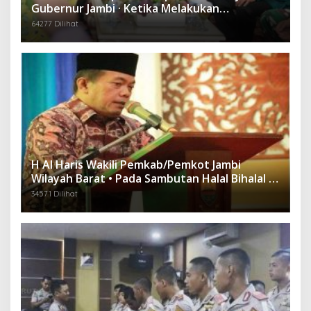
Gubernur Jambi · Ketika Melakukan
Kunjungan Kerja ke Merangin
64277 Dilihat
H Al Haris Wakili Pemkab/Pemkot Jambi
Wilayah Barat • Pada Sambutan Halal Bihalal di
Gubernuran
34571 Dilihat