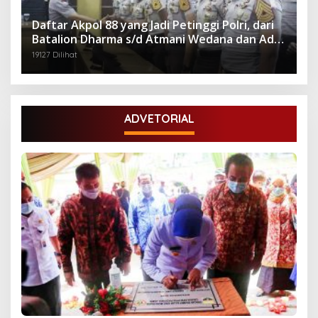
Daftar Akpol 88 yang Jadi Petinggi Polri, dari
Batalion Dharma s/d Atmani Wedana dan Adhi
Pradana
19127 Dilihat
ADVETORIAL