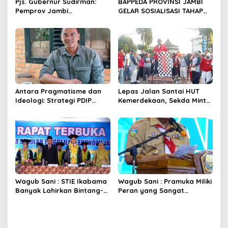
Pjs. Gubernur Sudirman:
BAPPEDA PROVINSI JAMBI
Pemprov Jambi
GELAR SOSIALISASI TAHAP
Berkomitmen Dukung
RBP “PEMERINTAH PROVINSI
Pertumbuhan Ekonomi
JAMBI BERKOMITMEN
Hijau
MENGIMPLEMENTASIKAN
REDD+”
Antara Pragmatisme dan
Lepas Jalan Santai HUT
Ideologi: Strategi PDIP
Kemerdekaan, Sekda Minta
dalam Pilkada Jambi 2024
Seluruh Komponen Turut
Membangun Bangsa
Wagub Sani : STIE Ikabama
Wagub Sani : Pramuka Miliki
Banyak Lahirkan Bintang-
Peran yang Sangat
Bintang Pembangunan
Strategis