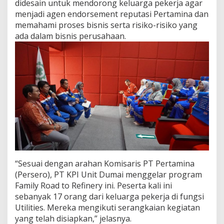
didesain untuk mendorong keluarga pekerja agar
B
menjadi agen endorsement reputasi Pertamina dan
a
memahami proses bisnis serta risiko-risiko yang
n
g
ada dalam bisnis perusahaan.
u
n
K
e
b
a
n
g
g
a
a
n
d
a
“Sesuai dengan arahan Komisaris PT Pertamina
n
(Persero), PT KPI Unit Dumai menggelar program
K
Family Road to Refinery ini. Peserta kali ini
e
s
sebanyak 17 orang dari keluarga pekerja di fungsi
e
Utilities. Mereka mengikuti serangkaian kegiatan
l
yang telah disiapkan,” jelasnya.
a