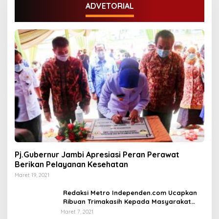
ADVETORIAL
Pj.Gubernur Jambi Apresiasi Peran Perawat
Berikan Pelayanan Kesehatan
Maret 19, 2021
Redaksi Metro Independen.com Ucapkan
Ribuan Trimakasih Kepada Masyarakat
Pengunjung Dan Pembaca.
Maret 7, 2021