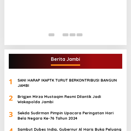
G
A
Di
Berita Jambi
1
SANI HARAP IKAPTK TURUT BERKONTRIBUSI BANGUN
JAMBI
2
Brigjen Mirza Mustaqim Resmi Dilantik Jadi
Wakapolda Jambi
3
Sekda Sudirman Pimpin Upacara Peringatan Hari
Bela Negara Ke-76 Tahun 2024
4
Sambut Dubes India, Gubernur Al Haris Buka Peluang