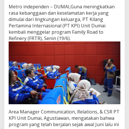
t
Metro independen – DUMAI,Guna meningkatkan
o
rasa kebanggaan dan keselamatan kerja yang
R
e
dimulai dari lingkungan keluarga, PT Kilang
f
Pertamina Internasional (PT KPI) Unit Dumai
i
kembali menggelar program Family Road to
n
Refinery (FRTR), Senin (19/6).
e
r
y
,
P
T
K
P
I
U
n
i
t
D
Area Manager Communication, Relations, & CSR PT
u
m
KPI Unit Dumai, Agustiawan, mengatakan bahwa
a
program yang telah berjalan sejak awal Juni lalu ini
i