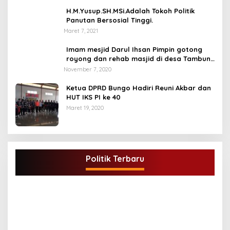
H.M.Yusup.SH.MSi.Adalah Tokoh Politik
Panutan Bersosial Tinggi.
Maret 7, 2021
Imam mesjid Darul Ihsan Pimpin gotong
royong dan rehab masjid di desa Tambun
Arang Kecamatan Sumay, kabupaten tebo
November 7, 2020
Ketua DPRD Bungo Hadiri Reuni Akbar dan
HUT IKS PI ke 40
Maret 19, 2020
DPD Partai Golkar,Muscam Ke-X Dalam
Rangka Pemilihan Ketua PK.
Politik Terbaru
Di BUNGO, POLITIK
|
Juli 5, 2021