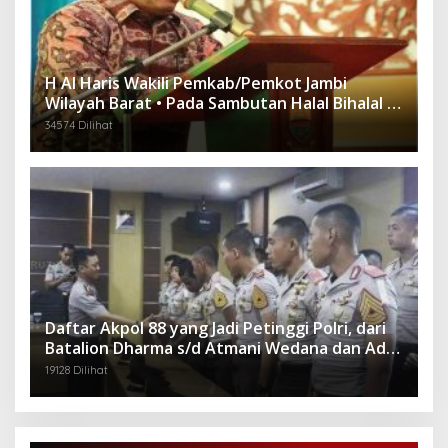
H Al Haris Wakili Pemkab/Pemkot Jambi
Wilayah Barat • Pada Sambutan Halal Bihalal di
Gubernuran
34574 Dilihat
Daftar Akpol 88 yang Jadi Petinggi Polri, dari
Batalion Dharma s/d Atmani Wedana dan Adhi
Pradana
19128 Dilihat