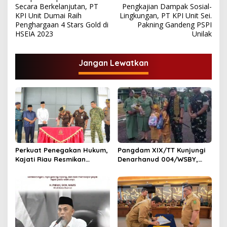
a
Secara Berkelanjutan, PT
Pengkajian Dampak Sosial-
v
KPI Unit Dumai Raih
Lingkungan, PT KPI Unit Sei.
Penghargaan 4 Stars Gold di
Pakning Gandeng PSPI
i
HSEIA 2023
Unilak
g
a
Jangan Lewatkan
s
i
p
o
s
Perkuat Penegakan Hukum,
Pangdam XIX/TT Kunjungi
Kajati Riau Resmikan
Denarhanud 004/WSBY,
Gedung Barang Bukti di
Perkuat Soliditas dan
Dumai
Profesionalisme Prajurit