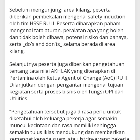
m
Sebelum mengunjungi area kilang, peserta
a
t
diberikan pembekalan mengenai safety induction
a
oleh tim HSSE RU II. Peserta diharapkan paham
n
mengenai tata aturan, peralatan apa yang boleh
K
dan tidak boleh dibawa, potensi risiko dan bahaya,
e
serta _do’s and don’ts_ selama berada di area
r
j
kilang.
a
D
Selanjutnya peserta juga diberikan pengetahuan
a
tentang tata nilai AKHLAK yang diterapkan di
r
Pertamina oleh Ketua Agent of Change (AoC) RU II.
i
K
Dilanjutkan dengan pengantar mengenai tujuan
e
kegiatan serta proses bisnis oleh fungsi OPI dan
l
Utilities.
u
a
“Pengetahuan tersebut juga dirasa perlu untuk
r
g
diketahui oleh keluarga pekerja agar semakin
a
muncul kecintaan dan rasa memiliki sehingga
semakin tulus iklas mendukung dan memberikan
semangat kepada suami atau istrinya yang bekerja