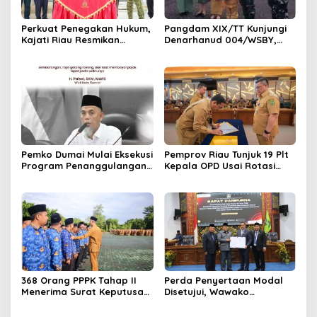
Perkuat Penegakan Hukum,
Pangdam XIX/TT Kunjungi
Kajati Riau Resmikan
Denarhanud 004/WSBY,
Gedung Barang Bukti di
Perkuat Soliditas dan
Dumai
Profesionalisme Prajurit
Pemko Dumai Mulai Eksekusi
Pemprov Riau Tunjuk 19 Plt
Program Penanggulangan
Kepala OPD Usai Rotasi
Banjir Pada Tahap I Di
Pejabat Eselon II
Bantaran Kawasan Sungai
Dumai
368 Orang PPPK Tahap II
Perda Penyertaan Modal
Menerima Surat Keputusan,
Disetujui, Wawako
Wako Paisal Harapkan
Sugiyarto Apresiasi Kerja
Khidmat Terbaik Untuk
Pansus B DPRD Kota Dumai