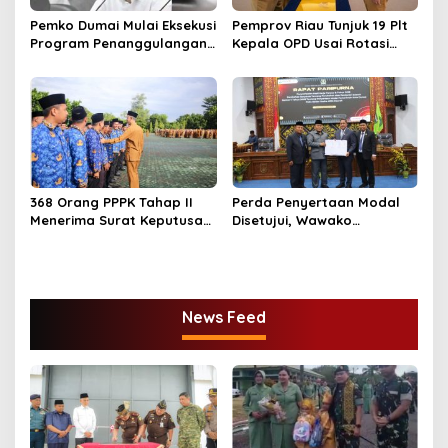
Pemko Dumai Mulai Eksekusi
Pemprov Riau Tunjuk 19 Plt
Program Penanggulangan
Kepala OPD Usai Rotasi
Banjir Pada Tahap I Di
Pejabat Eselon II
Bantaran Kawasan Sungai
Dumai
368 Orang PPPK Tahap II
Perda Penyertaan Modal
Menerima Surat Keputusan,
Disetujui, Wawako
Wako Paisal Harapkan
Sugiyarto Apresiasi Kerja
Khidmat Terbaik Untuk
Pansus B DPRD Kota Dumai
Masyarakat Kota Dumai
News Feed