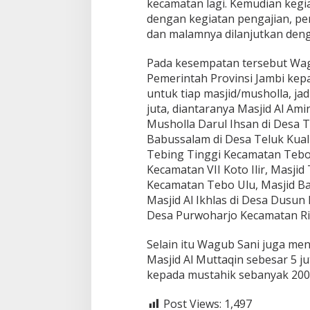
kecamatan lagi. Kemudian kegiat
dengan kegiatan pengajian, p
dan malamnya dilanjutkan deng
Pada kesempatan tersebut Wag
Pemerintah Provinsi Jambi kepa
untuk tiap masjid/musholla, jad
juta, diantaranya Masjid Al Am
Musholla Darul Ihsan di Desa 
Babussalam di Desa Teluk Kual
Tebing Tinggi Kecamatan Tebo
Kecamatan VII Koto Ilir, Masj
Kecamatan Tebo Ulu, Masjid B
Masjid Al Ikhlas di Desa Dusun
Desa Purwoharjo Kecamatan R
Selain itu Wagub Sani juga m
Masjid Al Muttaqin sebesar 5 
kepada mustahik sebanyak 200 o
Post Views:
1,497