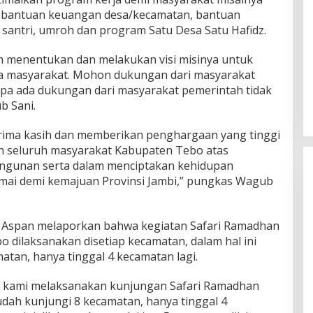
bantuan keuangan desa/kecamatan, bantuan
 santri, umroh dan program Satu Desa Satu Hafidz.
ah menentukan dan melakukan visi misinya untuk
a masyarakat. Mohon dukungan dari masyarakat
anpa ada dukungan dari masyarakat pemerintah tidak
b Sani.
ima kasih dan memberikan penghargaan yang tinggi
 seluruh masyarakat Kabupaten Tebo atas
ngunan serta dalam menciptakan kehidupan
mai demi kemajuan Provinsi Jambi,” pungkas Wagub
H. Aspan melaporkan bahwa kegiatan Safari Ramadhan
 dilaksanakan disetiap kecamatan, dalam hal ini
tan, hanya tinggal 4 kecamatan lagi.
DPD Partai Nasdem Kab Bungo
Gelar Acara Peringatan HUT Ke-
i kami melaksanakan kunjungan Safari Ramadhan
10.Bertajuk Dengan
udah kunjungi 8 kecamatan, hanya tinggal 4
Di BUNGO, POLITIK
|
November 15, 2021
Tema”Membawa Gerakan