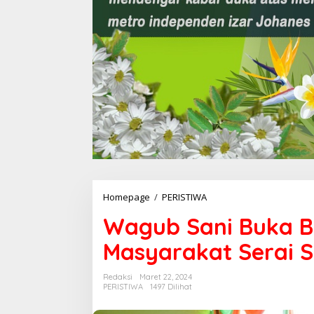
Homepage
/
PERISTIWA
W
a
Wagub Sani Buka 
g
u
Masyarakat Serai 
b
S
a
Redaksi
Maret 22, 2024
n
PERISTIWA
1497 Dilihat
i
B