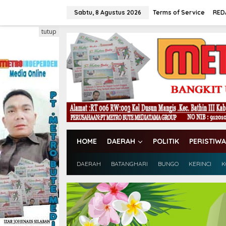
L
e
Sabtu, 8 Agustus 2026
Terms of Service
RED
w
a
tutup
t
i
k
e
k
o
n
t
e
n
HOME
DAERAH
POLITIK
PERISTIWA
DAERAH
BATANGHARI
BUNGO
KERINCI
K