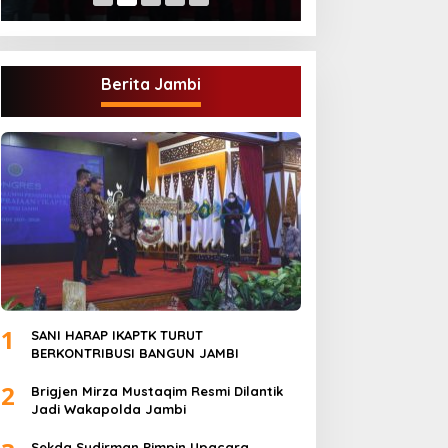
Berita Jambi
1
SANI HARAP IKAPTK TURUT
BERKONTRIBUSI BANGUN JAMBI
2
Brigjen Mirza Mustaqim Resmi Dilantik
Jadi Wakapolda Jambi
Sekda Sudirman Pimpin Upacara