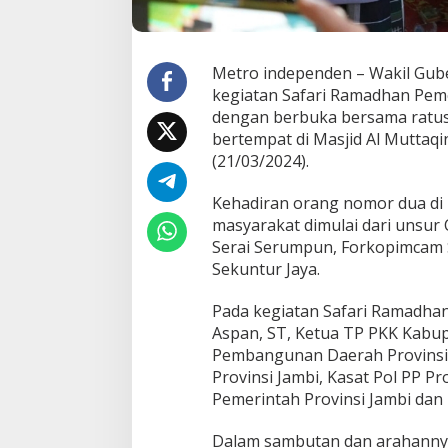
a
t
S
e
Metro independen – Wakil Guber
r
kegiatan Safari Ramadhan Peme
a
dengan berbuka bersama ratu
i
bertempat di Masjid Al Muttaq
S
e
(21/03/2024).
r
u
Kehadiran orang nomor dua di P
m
masyarakat dimulai dari unsu
p
Serai Serumpun, Forkopimcam 
u
n
Sekuntur Jaya.
Pada kegiatan Safari Ramadhan 
Aspan, ST, Ketua TP PKK Kabu
Pembangunan Daerah Provinsi 
Provinsi Jambi, Kasat Pol PP Pr
Pemerintah Provinsi Jambi dan
Dalam sambutan dan arahanny