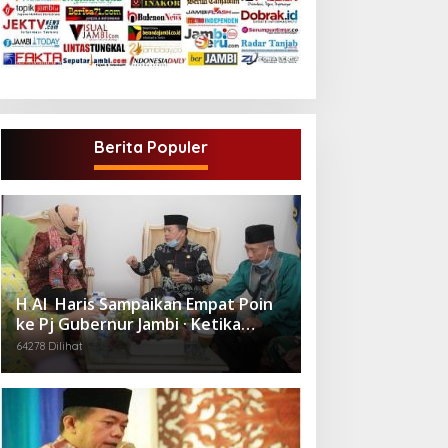
Berita Populer
H Al Haris Sampaikan Empat Poin
ke Pj Gubernur Jambi · Ketika
Melakukan Kunjungan Kerja ke
64278 Dilihat
Merangin