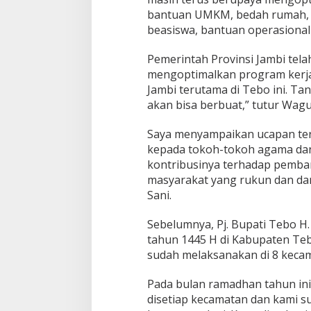
bantuan UMKM, bedah rumah, 
beasiswa, bantuan operasional
Pemerintah Provinsi Jambi tel
mengoptimalkan program kerj
Jambi terutama di Tebo ini. T
akan bisa berbuat,” tutur Wagu
Saya menyampaikan ucapan ter
kepada tokoh-tokoh agama dan
kontribusinya terhadap pemba
masyarakat yang rukun dan da
Sani.
Sebelumnya, Pj. Bupati Tebo 
tahun 1445 H di Kabupaten Tebo
sudah melaksanakan di 8 kecama
Pada bulan ramadhan tahun in
disetiap kecamatan dan kami s