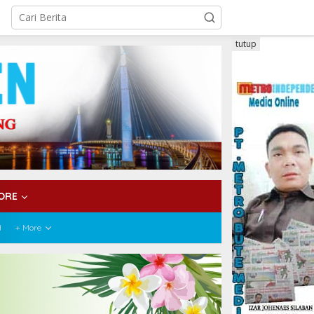
tutup
ORE
H
+ More