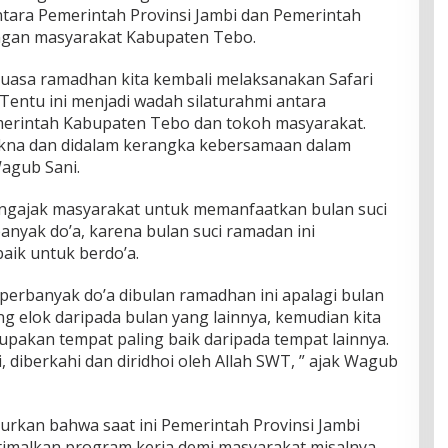
antara Pemerintah Provinsi Jambi dan Pemerintah
ngan masyarakat Kabupaten Tebo.
 puasa ramadhan kita kembali melaksanakan Safari
entu ini menjadi wadah silaturahmi antara
merintah Kabupaten Tebo dan tokoh masyarakat.
akna dan didalam kerangka kebersamaan dalam
agub Sani.
gajak masyarakat untuk memanfaatkan bulan suci
yak do’a, karena bulan suci ramadan ini
aik untuk berdo’a.
erbanyak do’a dibulan ramadhan ini apalagi bulan
ng elok daripada bulan yang lainnya, kemudian kita
upakan tempat paling baik daripada tempat lainnya.
diberkahi dan diridhoi oleh Allah SWT, ” ajak Wagub
urkan bahwa saat ini Pemerintah Provinsi Jambi
imalkan program kerja demi masyarakat misalnya