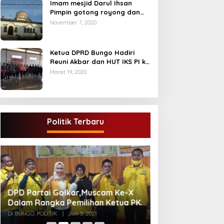
Imam mesjid Darul Ihsan
Pimpin gotong royong dan
rehab masjid di desa Tambun
November 7, 2020
Arang Kecamatan Sumay,
kabupaten tebo
Ketua DPRD Bungo Hadiri
Reuni Akbar dan HUT IKS PI ke
40
Maret 19, 2020
Politik Terbaru
Gugatan Pilgub J
DPD Partai Golkar,Muscam Ke-X
Endra-Ratu Akui 
Dalam Rangka Pemilihan Ketua PK.
Meski Tak Ada e
Di INFORMASI, PERISTIWA
Di BUNGO, POLITIK
|
Juli 5, 2021
2021