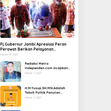
Pj.Gubernur Jambi Apresiasi Peran
Perawat Berikan Pelayanan
Kesehatan
Maret 19, 2021
Redaksi Metro
Independen.com Ucapkan
Ribuan Trimakasih Kepada
Maret 7, 2021
Masyarakat Pengunjung Dan
Pembaca.
H.M.Yusup.SH.MSi.Adalah
Tokoh Politik Panutan
Bersosial Tinggi.
Maret 7, 2021