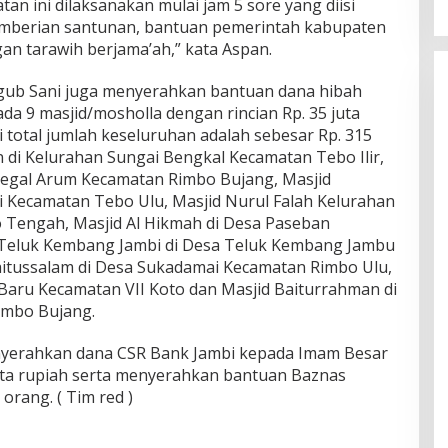
an ini dilaksanakan mulai jam 5 sore yang diisi
Perubahan”
emberian santunan, bantuan pemerintah kabupaten
an tarawih berjama’ah,” kata Aspan.
ub Sani juga menyerahkan bantuan dana hibah
da 9 masjid/mosholla dengan rincian Rp. 35 juta
i total jumlah keseluruhan adalah sebesar Rp. 315
in di Kelurahan Sungai Bengkal Kecamatan Tebo Ilir,
Tegal Arum Kecamatan Rimbo Bujang, Masjid
i Kecamatan Tebo Ulu, Masjid Nurul Falah Kelurahan
 Tengah, Masjid Al Hikmah di Desa Paseban
id Teluk Kembang Jambi di Desa Teluk Kembang Jambu
aitussalam di Desa Sukadamai Kecamatan Rimbo Ulu,
 Baru Kecamatan VII Koto dan Masjid Baiturrahman di
imbo Bujang.
enyerahkan dana CSR Bank Jambi kepada Imam Besar
juta rupiah serta menyerahkan bantuan Baznas
rang. ( Tim red )