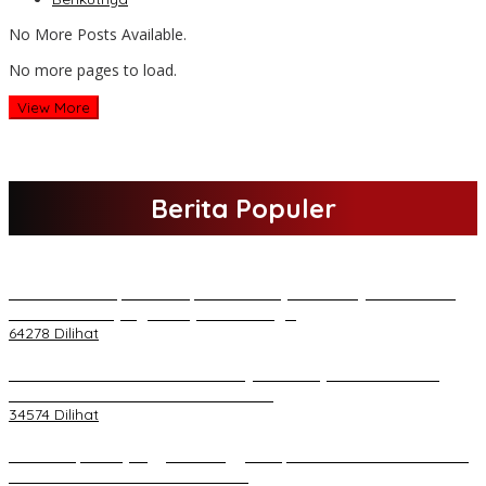
No More Posts Available.
No more pages to load.
View More
Berita Populer
H Al Haris Sampaikan Empat Poin ke Pj Gubernur Jambi · Ketika
Melakukan Kunjungan Kerja ke Merangin
64278 Dilihat
H Al Haris Wakili Pemkab/Pemkot Jambi Wilayah Barat • Pada
Sambutan Halal Bihalal di Gubernuran
34574 Dilihat
Daftar Akpol 88 yang Jadi Petinggi Polri, dari Batalion Dharma s/d
Atmani Wedana dan Adhi Pradana