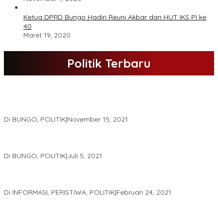
Ketua DPRD Bungo Hadiri Reuni Akbar dan HUT IKS PI ke
40
Maret 19, 2020
Politik Terbaru
DPD Partai Nasdem Kab Bungo Gelar Acara Peringatan HUT Ke-
10.Bertajuk Dengan Tema”Membawa Gerakan Perubahan”
Di BUNGO, POLITIK
|
November 15, 2021
DPD Partai Golkar,Muscam Ke-X Dalam Rangka Pemilihan Ketua
PK.
Di BUNGO, POLITIK
|
Juli 5, 2021
Gugatan Pilgub Jambi, Saksi Cek Endra-Ratu Akui Bisa Nyoblos
Meski Tak Ada e-KTP
Di INFORMASI, PERISTIWA, POLITIK
|
Februari 24, 2021
Real Count Hampir 100 Persen, Hasil Rekapitulasi KPU Jambi