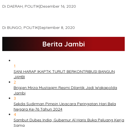
Haris – Sani Unggul 38.0,%
Di DAERAH, POLITIK
|
Desember 16, 2020
Hamas-Apri Hari Ini,Pemeriksaan Kesehatan Di RSUD Raden
Mattaher
Di BUNGO, POLITIK
|
September 8, 2020
Berita Jambi
1
SANI HARAP IKAPTK TURUT BERKONTRIBUSI BANGUN
JAMBI
2
Brigjen Mirza Mustaqim Resmi Dilantik Jadi Wakapolda
Jambi
3
Sekda Sudirman Pimpin Upacara Peringatan Hari Bela
Negara Ke-76 Tahun 2024
4
Sambut Dubes India, Gubernur Al Haris Buka Peluang Kerja
Sama