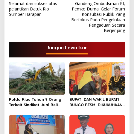
Selamat dan sukses atas
Gandeng Ombudsman RI,
a
pelantikan Datuk Rio
Pemko Dumai Gelar Forum
v
Sumber Harapan
Konsultasi Publik Yang
Berfokus Pada Pengelolaan
i
Pengaduan Secara
Berjenjang
g
a
Jangan Lewatkan
s
i
p
o
s
Polda Riau Tahan 9 Orang
BUPATI DAN WAKIL BUPATI
Terkait Sindikat Jual Beli
BUNGO RESMI DIKUKUHKAN
Lahan dan Pengrusakan di
SEBAGAI PAYUANG PANJI
TNTN
BUNDO KANDUNG