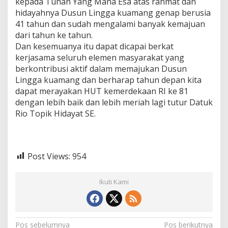
kepada Tuhan Yang Maha Esa atas rahmat dan
hidayahnya Dusun Lingga kuamang genap berusia
41 tahun dan sudah mengalami banyak kemajuan
dari tahun ke tahun.
Dan kesemuanya itu dapat dicapai berkat
kerjasama seluruh elemen masyarakat yang
berkontribusi aktif dalam memajukan Dusun
Lingga kuamang dan berharap tahun depan kita
dapat merayakan HUT kemerdekaan RI ke 81
dengan lebih baik dan lebih meriah lagi tutur Datuk
Rio Topik Hidayat SE.
Post Views:
954
Ikuti Kami
N
Pos sebelumnya
Pos berikutnya