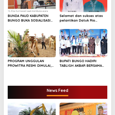
BUNDA PAUD KABUPATEN
Selamat dan sukses atas
BUNGO BUKA SOSIALISASI
pelantikan Datuk Rio
WAJIB BELAJAR 13 TAHUN
Sumber Harapan
PROGRAM UNGGULAN
BUPATI BUNGO HADIRI
PROWITRA RESMI DIMULAI,
TABLIGH AKBAR BERSAMA
BUPATI BUNGO TANAM
USTADZ ABDUL SOMAD
PERDANA BIBIT SAWIT
News Feed