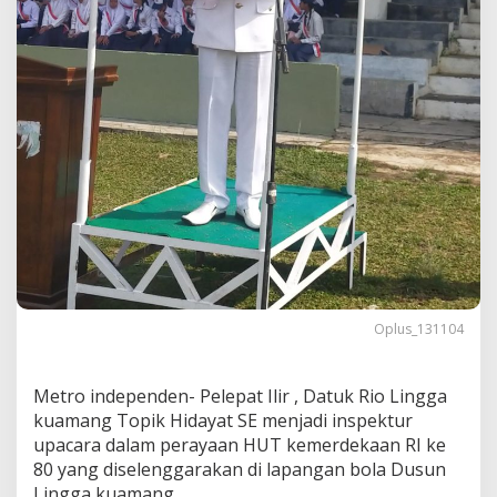
e
-
8
0
d
i
D
u
s
u
n
L
i
n
g
g
Oplus_131104
a
K
u
a
Metro independen- Pelepat Ilir , Datuk Rio Lingga
m
kuamang Topik Hidayat SE menjadi inspektur
a
upacara dalam perayaan HUT kemerdekaan RI ke
n
80 yang diselenggarakan di lapangan bola Dusun
g
.
Lingga kuamang.