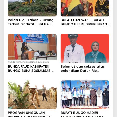
Polda Riau Tahan 9 Orang
BUPATI DAN WAKIL BUPATI
Terkait Sindikat Jual Beli
BUNGO RESMI DIKUKUHKAN
Lahan dan Pengrusakan di
SEBAGAI PAYUANG PANJI
TNTN
BUNDO KANDUNG
BUNDA PAUD KABUPATEN
Selamat dan sukses atas
BUNGO BUKA SOSIALISASI
pelantikan Datuk Rio
WAJIB BELAJAR 13 TAHUN
Sumber Harapan
PROGRAM UNGGULAN
BUPATI BUNGO HADIRI
PROWITRA RESMI DIMULAI,
TABLIGH AKBAR BERSAMA