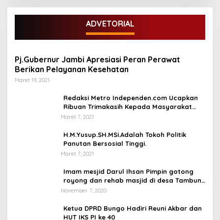
ADVETORIAL
Pj.Gubernur Jambi Apresiasi Peran Perawat
Berikan Pelayanan Kesehatan
Maret 19, 2021
Redaksi Metro Independen.com Ucapkan
Ribuan Trimakasih Kepada Masyarakat
Pengunjung Dan Pembaca.
Maret 7, 2021
H.M.Yusup.SH.MSi.Adalah Tokoh Politik
Panutan Bersosial Tinggi.
Maret 7, 2021
Imam mesjid Darul Ihsan Pimpin gotong
royong dan rehab masjid di desa Tambun
Arang Kecamatan Sumay, kabupaten tebo
November 7, 2020
Ketua DPRD Bungo Hadiri Reuni Akbar dan
HUT IKS PI ke 40