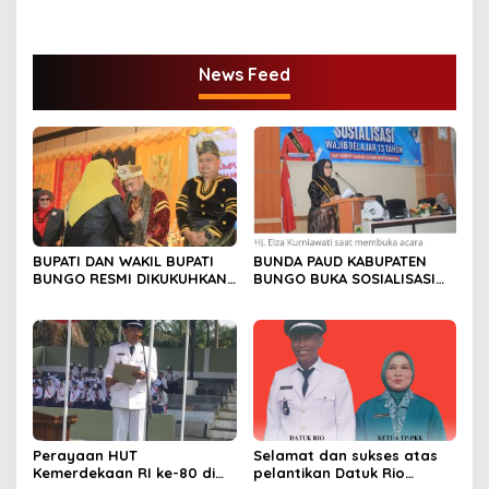
PERDANA BIBIT SAWIT
News Feed
BUPATI DAN WAKIL BUPATI
BUNDA PAUD KABUPATEN
BUNGO RESMI DIKUKUHKAN
BUNGO BUKA SOSIALISASI
SEBAGAI PAYUANG PANJI
WAJIB BELAJAR 13 TAHUN
BUNDO KANDUNG
Perayaan HUT
Selamat dan sukses atas
Kemerdekaan RI ke-80 di
pelantikan Datuk Rio