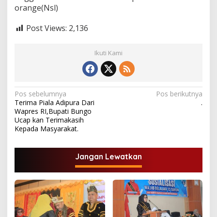
orange(Nsl)
Post Views:
2,136
Ikuti Kami
N
Pos sebelumnya
Pos berikutnya
Terima Piala Adipura Dari
.
a
Wapres RI,Bupati Bungo
v
Ucap kan Terimakasih
Kepada Masyarakat.
i
g
Jangan Lewatkan
a
s
i
p