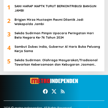
1
SANI HARAP IKAPTK TURUT BERKONTRIBUSI BANGUN
JAMBI
2
Brigjen Mirza Mustaqim Resmi Dilantik Jadi
Wakapolda Jambi
3
Sekda Sudirman Pimpin Upacara Peringatan Hari
Bela Negara Ke-76 Tahun 2024
4
Sambut Dubes India, Gubernur Al Haris Buka Peluang
Kerja Sama
5
Sekda Sudirman: Olahraga Masyarakat/Tradisional
Tawarkan Kebersamaan dan Kebugaran Jasmani
untuk Semua Golongan
2026 © metro independen. All Rights Reserved