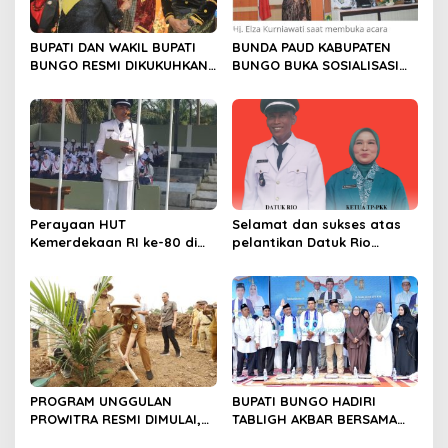
o
s
BUPATI DAN WAKIL BUPATI
BUNDA PAUD KABUPATEN
BUNGO RESMI DIKUKUHKAN
BUNGO BUKA SOSIALISASI
SEBAGAI PAYUANG PANJI
WAJIB BELAJAR 13 TAHUN
BUNDO KANDUNG
Perayaan HUT
Selamat dan sukses atas
Kemerdekaan RI ke-80 di
pelantikan Datuk Rio
Dusun Lingga Kuamang.
Sumber Harapan
PROGRAM UNGGULAN
BUPATI BUNGO HADIRI
PROWITRA RESMI DIMULAI,
TABLIGH AKBAR BERSAMA
BUPATI BUNGO TANAM
USTADZ ABDUL SOMAD