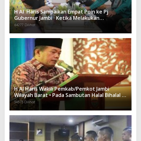
H Al Haris Sampaikan Empat Poin ke Pj
Gubernur Jambi · Ketika Melakukan
Kunjungan Kerja ke Merangin
64277 Dilihat
H Al Haris Wakili Pemkab/Pemkot Jambi
Wilayah Barat • Pada Sambutan Halal Bihalal di
Gubernuran
34573 Dilihat