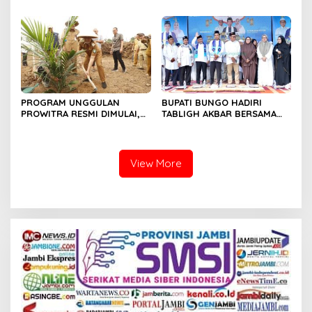
Dusun Lingga Kuamang.
Sumber Harapan
PROGRAM UNGGULAN
BUPATI BUNGO HADIRI
PROWITRA RESMI DIMULAI,
TABLIGH AKBAR BERSAMA
BUPATI BUNGO TANAM
USTADZ ABDUL SOMAD
PERDANA BIBIT SAWIT
View More