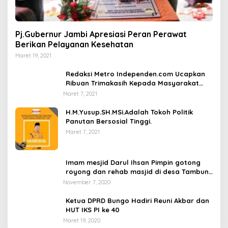
Pj.Gubernur Jambi Apresiasi Peran Perawat
Berikan Pelayanan Kesehatan
Maret 19, 2021
Redaksi Metro Independen.com Ucapkan
Ribuan Trimakasih Kepada Masyarakat
Pengunjung Dan Pembaca.
Maret 7, 2021
H.M.Yusup.SH.MSi.Adalah Tokoh Politik
Panutan Bersosial Tinggi.
Maret 7, 2021
Imam mesjid Darul Ihsan Pimpin gotong
royong dan rehab masjid di desa Tambun
Arang Kecamatan Sumay, kabupaten tebo
November 7, 2020
Ketua DPRD Bungo Hadiri Reuni Akbar dan
HUT IKS PI ke 40
Maret 19, 2020