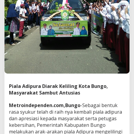
g
K
o
t
a
B
u
n
g
o
,
M
a
s
y
a
Piala Adipura Diarak Keliling Kota Bungo,
r
Masyarakat Sambut Antusias
a
k
Metroindependen.com,Bungo
-Sebagai bentuk
a
t
rasa syukur telah di raih nya kembali piala adipura
S
dan apresiasi kepada masyarakat serta petugas
a
kebersihan, Pemerintah Kabupaten Bungo
m
melakukan arak-arakan piala Adipura mengelilingi
b