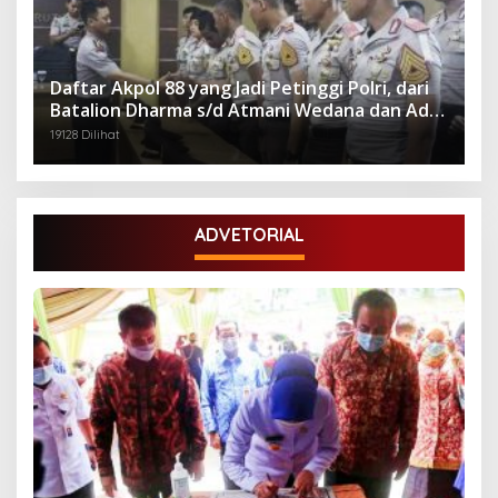
Daftar Akpol 88 yang Jadi Petinggi Polri, dari
Batalion Dharma s/d Atmani Wedana dan Adhi
Pradana
19128 Dilihat
ADVETORIAL