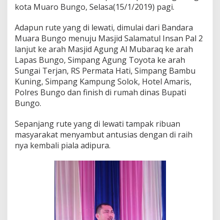
kota Muaro Bungo, Selasa(15/1/2019) pagi.
u
t
A
Adapun rute yang di lewati, dimulai dari Bandara
n
Muara Bungo menuju Masjid Salamatul Insan Pal 2
t
lanjut ke arah Masjid Agung Al Mubaraq ke arah
u
Lapas Bungo, Simpang Agung Toyota ke arah
s
i
Sungai Terjan, RS Permata Hati, Simpang Bambu
a
Kuning, Simpang Kampung Solok, Hotel Amaris,
s
Polres Bungo dan finish di rumah dinas Bupati
Bungo.
Sepanjang rute yang di lewati tampak ribuan
masyarakat menyambut antusias dengan di raih
nya kembali piala adipura.