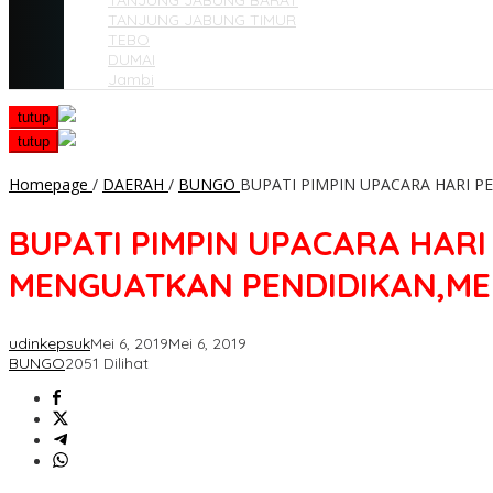
TANJUNG JABUNG BARAT
TANJUNG JABUNG TIMUR
TEBO
DUMAI
Jambi
tutup
tutup
Homepage
/
DAERAH
/
BUNGO
BUPATI PIMPIN UPACARA HARI 
BUPATI PIMPIN UPACARA HAR
MENGUATKAN PENDIDIKAN,M
udinkepsuk
Mei 6, 2019
Mei 6, 2019
BUNGO
2051 Dilihat