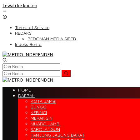
Lewati ke konten
Terms of Service
REDAKSI
PEDOMAN MEDIA SIBER
Indeks Berita
HOME
DAERAH
KOTA JAMBI
BUNGO
KERINCI
MERANGIN
MUARO JAMBI
SAROLANGUN
TANJUNG JABUNG BARAT