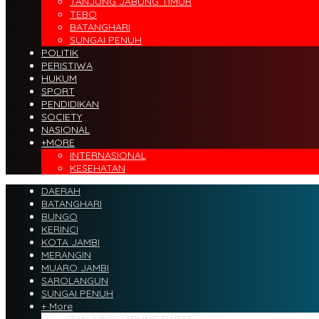
TANJUNG JABUNG TIMUR
TEBO
BATANGHARI
SUNGAI PENUH
POLITIK
PERISTIWA
HUKUM
SPORT
PENDIDIKAN
SOCIETY
NASIONAL
+MORE
INTERNASIONAL
KESEHATAN
DAERAH
BATANGHARI
BUNGO
KERINCI
KOTA JAMBI
MERANGIN
MUARO JAMBI
SAROLANGUN
SUNGAI PENUH
+ More