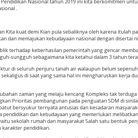
ri Pendidikan Nasional tahun 2019 ini kita berkomitmen un
sional .
Kita kuat demi Kian pula sebaliknya oleh karena itulah pa
n dan memajukan kebudayaan nasional dengan disertai niat
ublik terhadap keberhasilan pemerintah yang gencar memb
guh-sungguh sebagaimana kita ketahui dalam 3 tahun tera
r di seluruh penjuru tanah air walaupun belum sepenuhny
aligus di saat yang sama hal ini mengharuskan kerja dun
ubahan zaman yang melaju kencang Kompleks tak terduga da
ngkan Prioritas pembangunan pada penguatan SDM di sinil
atut bersyukur ternyata antusias dan kesadaran masyaraka
rja pendidikan dan kebudayaan yang memerlukan melibatk
aitu sekolah rumah dan masyarakat Salah satu bentuk peng
karakter pendidikan.