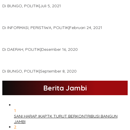
PK.
Di BUNGO, POLITIK
|
Juli 5, 2021
Gugatan Pilgub Jambi, Saksi Cek Endra-Ratu Akui Bisa Nyoblos
Meski Tak Ada e-KTP
Di INFORMASI, PERISTIWA, POLITIK
|
Februari 24, 2021
Real Count Hampir 100 Persen, Hasil Rekapitulasi KPU Jambi
Haris – Sani Unggul 38.0,%
Di DAERAH, POLITIK
|
Desember 16, 2020
Hamas-Apri Hari Ini,Pemeriksaan Kesehatan Di RSUD Raden
Mattaher
Di BUNGO, POLITIK
|
September 8, 2020
Berita Jambi
1
SANI HARAP IKAPTK TURUT BERKONTRIBUSI BANGUN
JAMBI
2