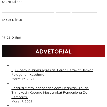
64278 Dilihat
H Al Haris Wakili Pemkab/Pemkot Jambi Wilayah Barat • Pada
Sambutan Halal Bihalal di Gubernuran
34575 Dilihat
Daftar Akpol 88 yang Jadi Petinggi Polri, dari Batalion Dharma s/d
Atmani Wedana dan Adhi Pradana
19128 Dilihat
ADVETORIAL
Pj.Gubernur Jambi Apresiasi Peran Perawat Berikan
Pelayanan Kesehatan
Maret 19, 2021
Redaksi Metro Independen.com Ucapkan Ribuan
Trimakasih Kepada Masyarakat Pengunjung Dan
Pembaca.
Maret 7, 2021