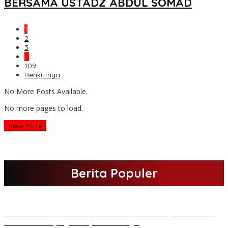
BERSAMA USTADZ ABDUL SOMAD
1
2
3
…
109
Berikutnya
No More Posts Available.
No more pages to load.
View More
Berita Populer
H Al Haris Sampaikan Empat Poin ke Pj Gubernur Jambi · Ketika
Melakukan Kunjungan Kerja ke Merangin