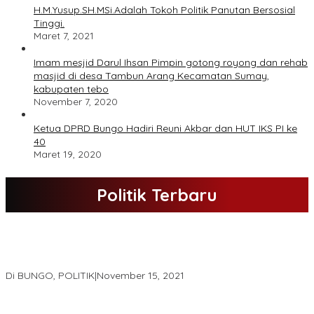
H.M.Yusup.SH.MSi.Adalah Tokoh Politik Panutan Bersosial
Tinggi.
Maret 7, 2021
Imam mesjid Darul Ihsan Pimpin gotong royong dan rehab
masjid di desa Tambun Arang Kecamatan Sumay,
kabupaten tebo
November 7, 2020
Ketua DPRD Bungo Hadiri Reuni Akbar dan HUT IKS PI ke
40
Maret 19, 2020
Politik Terbaru
DPD Partai Nasdem Kab Bungo Gelar Acara Peringatan HUT Ke-
10.Bertajuk Dengan Tema”Membawa Gerakan Perubahan”
Di BUNGO, POLITIK
|
November 15, 2021
DPD Partai Golkar,Muscam Ke-X Dalam Rangka Pemilihan Ketua