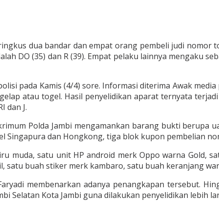
ringkus dua bandar dan empat orang pembeli judi nomor t
ah DO (35) dan R (39). Empat pelaku lainnya mengaku sebagai
isi pada Kamis (4/4) sore. Informasi diterima Awak media
to gelap atau togel. Hasil penyelidikan aparat ternyata ter
 dan J.
imum Polda Jambi mengamankan barang bukti berupa uang 
l Singapura dan Hongkong, tiga blok kupon pembelian nom
ru muda, satu unit HP android merk Oppo warna Gold, sa
, satu buah stiker merk kambaro, satu buah keranjang war
Faryadi membenarkan adanya penangkapan tersebut. Hingga
 Selatan Kota Jambi guna dilakukan penyelidikan lebih lan