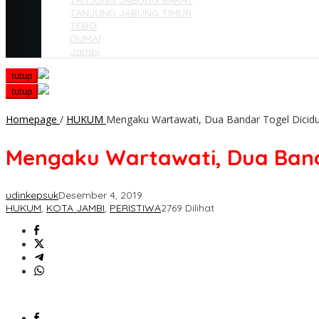
TANJUNG JABUNG BARAT
TANJUNG JABUNG TIMUR
TEBO
DUMAI
Jambi
tutup
tutup
Homepage
/
HUKUM
Mengaku Wartawati, Dua Bandar Togel Diciduk
Mengaku Wartawati, Dua Banda
udinkepsuk
Desember 4, 2019
HUKUM
,
KOTA JAMBI
,
PERISTIWA
2769 Dilihat