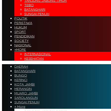
TANJUNG JABUNG TIMUR
TEBO
BATANGHARI
SUNGAI PENUH
POLITIK
PERISTIWA
HUKUM
SPORT
PENDIDIKAN
SOCIETY
NASIONAL
+MORE
INTERNASIONAL
KESEHATAN
DAERAH
BATANGHARI
BUNGO
KERINCI
KOTA JAMBI
MERANGIN
MUARO JAMBI
SAROLANGUN
SUNGAI PENUH
+ More