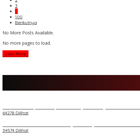
2
3
…
100
Berikutnya
No More Posts Available.
No more pages to load.
View More
H Al Haris Sampaikan Empat Poin ke Pj Gubernur Jambi · Ketika M
64278 Dilihat
H Al Haris Wakili Pemkab/Pemkot Jambi Wilayah Barat • Pada Sambu
34574 Dilihat