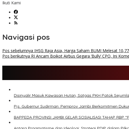
Ikuti Kami
Navigasi pos
Pos sebelumnya
IHSG Raja Asia, Harga Saham BUMI Melesat 10,7
Pos berikutnya
RI Ancam Boikot Airbus Gegara ‘Bully’ CPO, Ini Kome
Disinyalir Masuk Kawasan Hutan, Satgas PKH Patok Sejumlah
Pjs. Gubernur Sudirman: Pemprov Jambi Berkomitmen Duku
BAPPEDA PROVINSI JAMBI GELAR SOSIALISASI TAHAP RBP
Antara Pragmatisme dan Ideologi: Strategi PDIP dalam Pil