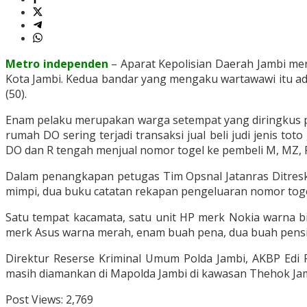
Metro independen
– Aparat Kepolisian Daerah Jambi me
Kota Jambi. Kedua bandar yang mengaku wartawawi itu adal
(50).
Enam pelaku merupakan warga setempat yang diringkus pol
rumah DO sering terjadi transaksi jual beli judi jenis to
DO dan R tengah menjual nomor togel ke pembeli M, MZ, RI
Dalam penangkapan petugas Tim Opsnal Jatanras Ditreskr
mimpi, dua buku catatan rekapan pengeluaran nomor toge
Satu tempat kacamata, satu unit HP merk Nokia warna bi
merk Asus warna merah, enam buah pena, dua buah pensil
Direktur Reserse Kriminal Umum Polda Jambi, AKBP Edi 
masih diamankan di Mapolda Jambi di kawasan Thehok Jambi
Post Views:
2,769