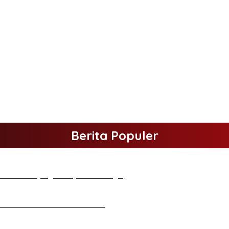
Berita Populer
elakukan Kunjungan Kerja ke Merangin
tan Halal Bihalal di Gubernuran