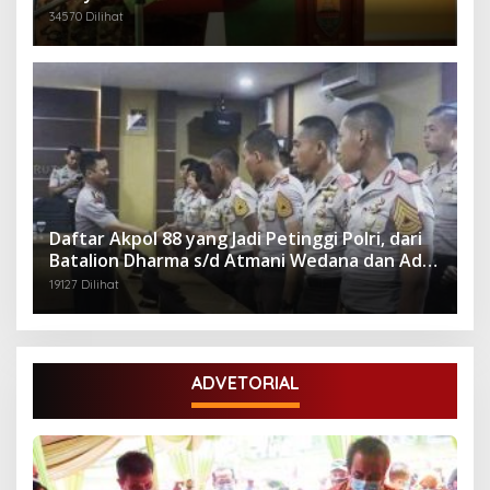
Gubernuran
34570 Dilihat
Daftar Akpol 88 yang Jadi Petinggi Polri, dari
Batalion Dharma s/d Atmani Wedana dan Adhi
Pradana
19127 Dilihat
ADVETORIAL