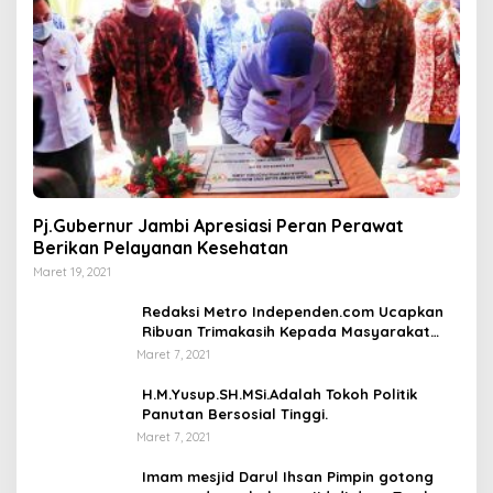
Pj.Gubernur Jambi Apresiasi Peran Perawat
Berikan Pelayanan Kesehatan
Maret 19, 2021
Redaksi Metro Independen.com Ucapkan
Ribuan Trimakasih Kepada Masyarakat
Pengunjung Dan Pembaca.
Maret 7, 2021
H.M.Yusup.SH.MSi.Adalah Tokoh Politik
Panutan Bersosial Tinggi.
Maret 7, 2021
Imam mesjid Darul Ihsan Pimpin gotong