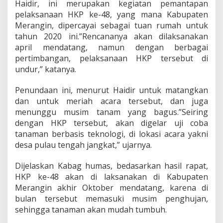
Haidir, ini merupakan kegiatan pemantapan
r
pelaksanaan HKP ke-48, yang mana Kabupaten
s
i
Merangin, dipercayai sebagai tuan rumah untuk
a
tahun 2020 ini.”Rencananya akan dilaksanakan
p
april mendatang, namun dengan berbagai
a
pertimbangan, pelaksanaan HKP tersebut di
n
H
undur,” katanya.
K
P
Penundaan ini, menurut Haidir untuk matangkan
k
dan untuk meriah acara tersebut, dan juga
e
menunggu musim tanam yang bagus.”Seiring
-
4
dengan HKP tersebut, akan digelar uji coba
8
tanaman berbasis teknologi, di lokasi acara yakni
desa pulau tengah jangkat,” ujarnya.
Dijelaskan Kabag humas, bedasarkan hasil rapat,
HKP ke-48 akan di laksanakan di Kabupaten
Merangin akhir Oktober mendatang, karena di
bulan tersebut memasuki musim penghujan,
sehingga tanaman akan mudah tumbuh.