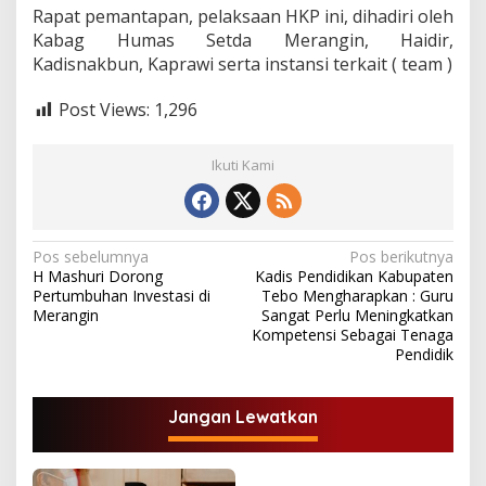
Rapat pemantapan, pelaksaan HKP ini, dihadiri oleh
Kabag Humas Setda Merangin, Haidir,
Kadisnakbun, Kaprawi serta instansi terkait ( team )
Post Views:
1,296
Ikuti Kami
N
Pos sebelumnya
Pos berikutnya
H Mashuri Dorong
Kadis Pendidikan Kabupaten
a
Pertumbuhan Investasi di
Tebo Mengharapkan : Guru
v
Merangin
Sangat Perlu Meningkatkan
Kompetensi Sebagai Tenaga
i
Pendidik
g
a
Jangan Lewatkan
s
i