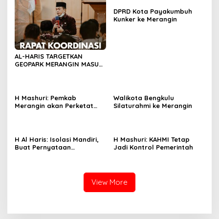
DPRD Kota Payakumbuh
Kunker ke Merangin
AL-HARIS TARGETKAN
GEOPARK MERANGIN MASUK
DALAM UGG
H Mashuri: Pemkab
Walikota Bengkulu
Merangin akan Perketat
Silaturahmi ke Merangin
PPKM Mikro
H Al Haris: Isolasi Mandiri,
H Mashuri: KAHMI Tetap
Buat Pernyataan
Jadi Kontrol Pemerintah
Bermaterai
View More