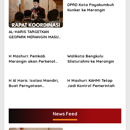
p
DPRD Kota Payakumbuh
Kunker ke Merangin
o
s
AL-HARIS TARGETKAN
GEOPARK MERANGIN MASUK
DALAM UGG
H Mashuri: Pemkab
Walikota Bengkulu
Merangin akan Perketat
Silaturahmi ke Merangin
PPKM Mikro
H Al Haris: Isolasi Mandiri,
H Mashuri: KAHMI Tetap
Buat Pernyataan
Jadi Kontrol Pemerintah
Bermaterai
News Feed