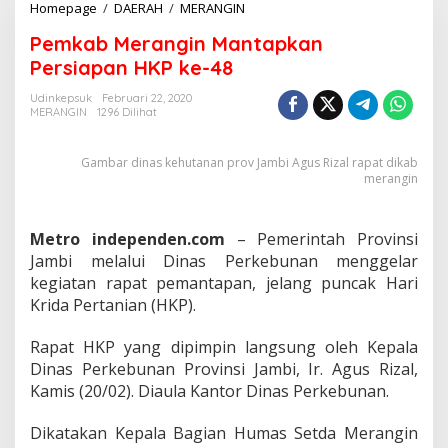
Homepage
/
DAERAH
/
MERANGIN
P
e
Pemkab Merangin Mantapkan
m
k
Persiapan HKP ke-48
a
b
Udinkepsuk
Februari 22, 2020
MERANGIN
1296 Dilihat
M
e
r
Gambar dinas kehutanan prov Jambi Agus Rizal rapat dikab
a
merangin
n
g
i
Metro independen.com
– Pemerintah Provinsi
n
Jambi melalui Dinas Perkebunan menggelar
M
a
kegiatan rapat pemantapan, jelang puncak Hari
n
Krida Pertanian (HKP).
t
a
Rapat HKP yang dipimpin langsung oleh Kepala
p
Dinas Perkebunan Provinsi Jambi, Ir. Agus Rizal,
k
a
Kamis (20/02). Diaula Kantor Dinas Perkebunan.
n
P
Dikatakan Kepala Bagian Humas Setda Merangin
e