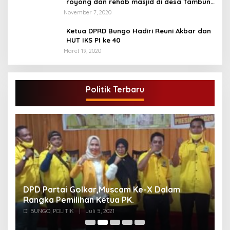
royong dan rehab masjid di desa Tambun
Arang Kecamatan Sumay, kabupaten tebo
November 7, 2020
Ketua DPRD Bungo Hadiri Reuni Akbar dan
HUT IKS PI ke 40
Maret 19, 2020
Politik Terbaru
DPD Partai Golkar,Muscam Ke-X Dalam
G
Rangka Pemilihan Ketua PK.
A
Di BUNGO, POLITIK
|
Juli 5, 2021
Di