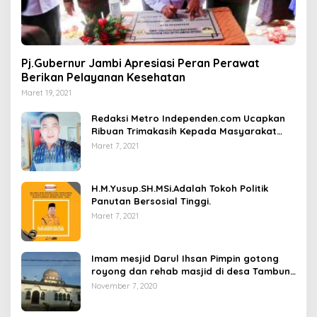
Pj.Gubernur Jambi Apresiasi Peran Perawat
Berikan Pelayanan Kesehatan
Maret 19, 2021
Redaksi Metro Independen.com Ucapkan
Ribuan Trimakasih Kepada Masyarakat
Pengunjung Dan Pembaca.
Maret 7, 2021
H.M.Yusup.SH.MSi.Adalah Tokoh Politik
Panutan Bersosial Tinggi.
Maret 7, 2021
Imam mesjid Darul Ihsan Pimpin gotong
royong dan rehab masjid di desa Tambun
Arang Kecamatan Sumay, kabupaten tebo
November 7, 2020