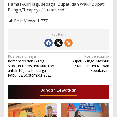
Hamas-Apri lagi. sebagai Bupati dan Wakil Bupati
Bungo,”Ucapnya,” ) team red )
Post Views:
1,777
Ikuti Kami
N
Pos sebelumnya
Pos berikutnya
Kemensos dan Bulog
Bupati Bungo Mashuri
a
Siapkan Beras 450.000 Ton
SP.ME Santuni Korban
v
untuk 10 Juta Keluarga
Kebakaran.
Rabu, 02 September 2020
i
g
Jangan Lewatkan
a
s
i
p