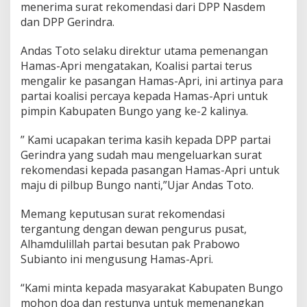
menerima surat rekomendasi dari DPP Nasdem
a
i
dan DPP Gerindra.
G
e
Andas Toto selaku direktur utama pemenangan
r
Hamas-Apri mengatakan, Koalisi partai terus
i
mengalir ke pasangan Hamas-Apri, ini artinya para
n
d
partai koalisi percaya kepada Hamas-Apri untuk
r
pimpin Kabupaten Bungo yang ke-2 kalinya.
a
D
” Kami ucapakan terima kasih kepada DPP partai
a
Gerindra yang sudah mau mengeluarkan surat
n
N
rekomendasi kepada pasangan Hamas-Apri untuk
a
maju di pilbup Bungo nanti,”Ujar Andas Toto.
s
d
Memang keputusan surat rekomendasi
e
tergantung dengan dewan pengurus pusat,
m
Alhamdulillah partai besutan pak Prabowo
Subianto ini mengusung Hamas-Apri.
“Kami minta kepada masyarakat Kabupaten Bungo
mohon doa dan restunya untuk memenangkan