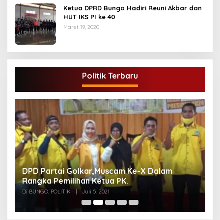
Ketua DPRD Bungo Hadiri Reuni Akbar dan
HUT IKS PI ke 40
Maret 19, 2020
Politik Terbaru
DPD Partai Golkar,Muscam Ke-X Dalam
G
Rangka Pemilihan Ketua PK.
A
Di BUNGO, POLITIK
|
Juli 5, 2021
Di