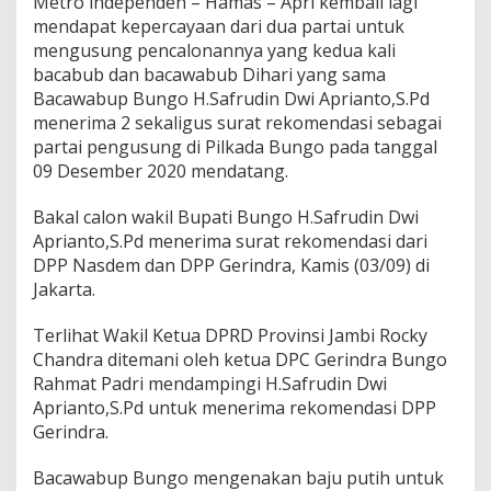
Metro independen – Hamas – Apri kembali lagi
n
mendapat kepercayaan dari dua partai untuk
d
mengusung pencalonannya yang kedua kali
a
p
bacabub dan bacawabub Dihari yang sama
a
Bacawabup Bungo H.Safrudin Dwi Aprianto,S.Pd
t
menerima 2 sekaligus surat rekomendasi sebagai
R
partai pengusung di Pilkada Bungo pada tanggal
e
k
09 Desember 2020 mendatang.
o
m
Bakal calon wakil Bupati Bungo H.Safrudin Dwi
u
Aprianto,S.Pd menerima surat rekomendasi dari
n
DPP Nasdem dan DPP Gerindra, Kamis (03/09) di
d
a
Jakarta.
s
i
Terlihat Wakil Ketua DPRD Provinsi Jambi Rocky
D
Chandra ditemani oleh ketua DPC Gerindra Bungo
a
Rahmat Padri mendampingi H.Safrudin Dwi
r
i
Aprianto,S.Pd untuk menerima rekomendasi DPP
P
Gerindra.
a
r
Bacawabup Bungo mengenakan baju putih untuk
t