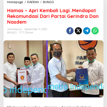
Homepage
/
DAERAH
/
BUNGO
H
a
Hamas – Apri Kembali Lagi..Mendapat
m
a
Rekomundasi Dari Partai Gerindra Dan
s
Nasdem
-
A
Udinkepsuk
September 3, 2020
p
BUNGO
1777 Dilihat
r
i
K
e
m
b
a
l
i
L
a
g
i
.
.
M
e