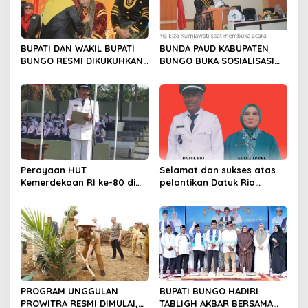
o
s
BUPATI DAN WAKIL BUPATI
BUNDA PAUD KABUPATEN
BUNGO RESMI DIKUKUHKAN
BUNGO BUKA SOSIALISASI
SEBAGAI PAYUANG PANJI
WAJIB BELAJAR 13 TAHUN
BUNDO KANDUNG
Perayaan HUT
Selamat dan sukses atas
Kemerdekaan RI ke-80 di
pelantikan Datuk Rio
Dusun Lingga Kuamang.
Sumber Harapan
PROGRAM UNGGULAN
BUPATI BUNGO HADIRI
PROWITRA RESMI DIMULAI,
TABLIGH AKBAR BERSAMA