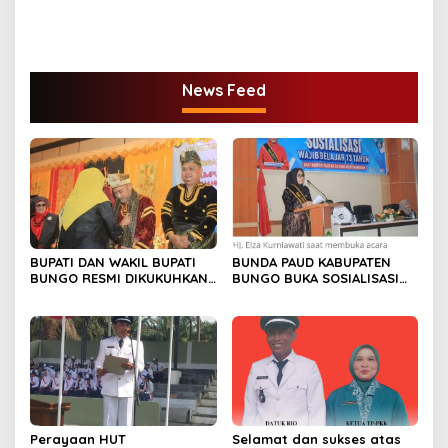
BUPATI BUNGO TANAM
USTADZ ABDUL SOMAD
PERDANA BIBIT SAWIT
News Feed
BUPATI DAN WAKIL BUPATI
BUNDA PAUD KABUPATEN
BUNGO RESMI DIKUKUHKAN
BUNGO BUKA SOSIALISASI
SEBAGAI PAYUANG PANJI
WAJIB BELAJAR 13 TAHUN
BUNDO KANDUNG
Perayaan HUT
Selamat dan sukses atas