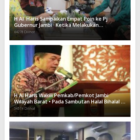
H Al Haris Sampaikan Empat Poin ke Pj
Gubernur Jambi · Ketika Melakukan
Kunjungan Kerja ke Merangin
64278 Dilihat
H Al Haris Wakili Pemkab/Pemkot Jambi
Wilayah Barat • Pada Sambutan Halal Bihalal di
Gubernuran
34574 Dilihat