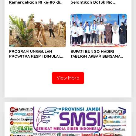
Kemerdekaan RI ke-80 di
pelantikan Datuk Rio
Dusun Lingga Kuamang.
Sumber Harapan
PROGRAM UNGGULAN
BUPATI BUNGO HADIRI
PROWITRA RESMI DIMULAI,
TABLIGH AKBAR BERSAMA
BUPATI BUNGO TANAM
USTADZ ABDUL SOMAD
PERDANA BIBIT SAWIT
View More