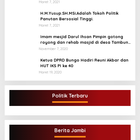
Pengunjung Dan Pembaca.
Maret 7, 2021
H.M.Yusup.SH.MSi.Adalah Tokoh Politik
Panutan Bersosial Tinggi.
Maret 7, 2021
Imam mesjid Darul Ihsan Pimpin gotong
royong dan rehab masjid di desa Tambun
Arang Kecamatan Sumay, kabupaten tebo
November 7, 2020
Ketua DPRD Bungo Hadiri Reuni Akbar dan
HUT IKS PI ke 40
Maret 19, 2020
Politik Terbaru
Berita Jambi