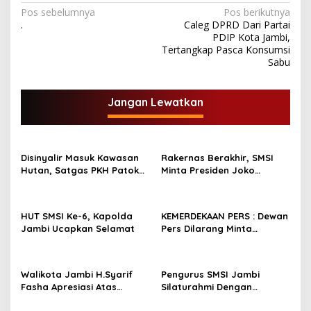
N
Pos sebelumnya
Pos berikutnya
.
Caleg DPRD Dari Partai
a
PDIP Kota Jambi,
v
Tertangkap Pasca Konsumsi
Sabu
i
g
Jangan Lewatkan
a
s
i
Disinyalir Masuk Kawasan
Rakernas Berakhir, SMSI
p
Hutan, Satgas PKH Patok
Minta Presiden Joko
Sejumlah Tanah di
Widodo Tidak
o
Bengkalis. Bupati Kasmarni
Menandatangani
s
Cari Solusi Minta Camat
Rancangan Perpres
HUT SMSI Ke-6, Kapolda
KEMERDEKAAN PERS : Dewan
Redam Konflik
Publisher Right
Jambi Ucapkan Selamat
Pers Dilarang Minta
Perusahaan Pers
Melakukan Pendaftaran!
Walikota Jambi H.Syarif
Pengurus SMSI Jambi
Fasha Apresiasi Atas
Silaturahmi Dengan
Dilantiknya Pengurus SMSI
Danrem 042/Gapu Jambi