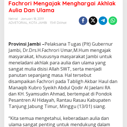
Fachrori Mengajak Menghargai Akhlak
c
h
Aulia Dan Ulama
r
o
Netral
Januari 18, 2019
ADVETORIAL
,
KOTA JAMBI
1541 Dilihat
r
i
M
e
Provinsi Jambi –
Pelaksana Tugas (Plt) Gubernur
n
g
Jambi, Dr.Drs.H.Fachrori Umar,M.Hum mengajak
a
masyarakat, khususnya masyarakat Jambi untuk
j
meneladani akhlak para aulia dan ulama yang
a
sangat mulia disisi Allah SWT, serta menjadi
k
panutan sepanjang masa. Hal tersebut
M
e
disampaikan Fachrori pada Tabligh Akbar Haul dan
n
Manaqib Kubro Syeikh Abdul Qodir Al Jaelani RA
g
dan KH. Syamsudin Ahmad, bertempat di Pondok
h
Pesantren Al Hidayah, Rantau Rasau Kabupaten
a
r
Tanjung Jabung Timur, Minggu (13/01) siang.
g
a
“Kita semua mengetahui, keberadaan aulia dan
i
ulama sangat penting untuk mendukung dalam
A