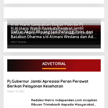
H Al Haris Sampaikan Empat Poin ke Pj
H Al Haris Wakili Pemkab/Pemkot Jambi
Gubernur Jambi · Ketika Melakukan
Berita Populer
Daftar Akpol 88 yang Jadi Petinggi Polri, dari
Wilayah Barat • Pada Sambutan Halal Bihalal di
Kunjungan Kerja ke Merangin
64277 Dilihat
Batalion Dharma s/d Atmani Wedana dan Adhi
Gubernuran
34573 Dilihat
Pradana
19127 Dilihat
ADVETORIAL
Pj.Gubernur Jambi Apresiasi Peran Perawat
Berikan Pelayanan Kesehatan
Maret 19, 2021
Redaksi Metro Independen.com Ucapkan
Ribuan Trimakasih Kepada Masyarakat