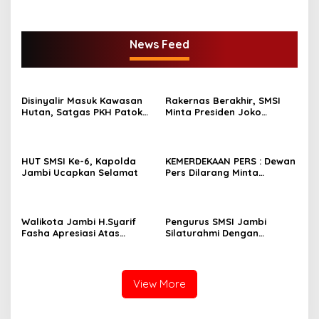
Provinsi Jambi Periode
2022- 2027.
News Feed
Disinyalir Masuk Kawasan
Rakernas Berakhir, SMSI
Hutan, Satgas PKH Patok
Minta Presiden Joko
Sejumlah Tanah di
Widodo Tidak
Bengkalis. Bupati Kasmarni
Menandatangani
Cari Solusi Minta Camat
Rancangan Perpres
Redam Konflik
Publisher Right
HUT SMSI Ke-6, Kapolda
KEMERDEKAAN PERS : Dewan
Jambi Ucapkan Selamat
Pers Dilarang Minta
Perusahaan Pers
Melakukan Pendaftaran!
Walikota Jambi H.Syarif
Pengurus SMSI Jambi
Fasha Apresiasi Atas
Silaturahmi Dengan
Dilantiknya Pengurus SMSI
Danrem 042/Gapu Jambi
Provinsi Jambi Periode
2022- 2027.
View More