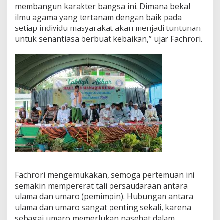
membangun karakter bangsa ini. Dimana bekal
k
h
ilmu agama yang tertanam dengan baik pada
l
setiap individu masyarakat akan menjadi tuntunan
a
untuk senantiasa berbuat kebaikan,” ujar Fachrori.
k
A
u
l
i
a
D
a
n
U
l
a
m
a
Fachrori mengemukakan, semoga pertemuan ini
semakin mempererat tali persaudaraan antara
ulama dan umaro (pemimpin). Hubungan antara
ulama dan umaro sangat penting sekali, karena
sebagai umaro memerlukan nasehat dalam