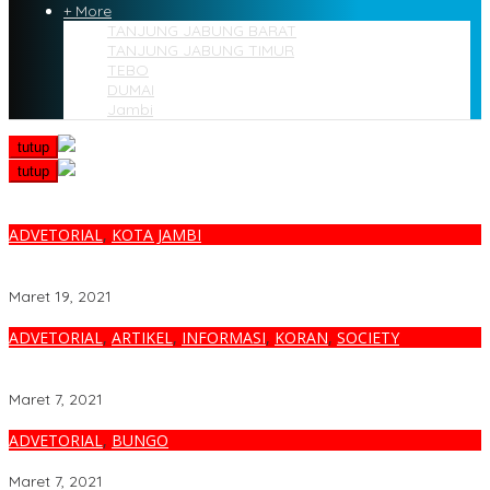
+ More
TANJUNG JABUNG BARAT
TANJUNG JABUNG TIMUR
TEBO
DUMAI
Jambi
tutup
tutup
ADVETORIAL
,
KOTA JAMBI
Pj.Gubernur Jambi Apresiasi Peran Perawat Berikan Pelayanan
Kesehatan
Maret 19, 2021
ADVETORIAL
,
ARTIKEL
,
INFORMASI
,
KORAN
,
SOCIETY
Redaksi Metro Independen.com Ucapkan Ribuan Trimakasih
Kepada Masyarakat Pengunjung Dan Pembaca.
Maret 7, 2021
ADVETORIAL
,
BUNGO
H.M.Yusup.SH.MSi.Adalah Tokoh Politik Panutan Bersosial Tinggi.
Maret 7, 2021