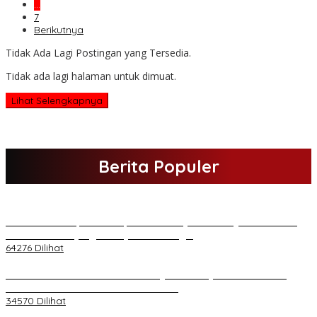
…
7
Berikutnya
Tidak Ada Lagi Postingan yang Tersedia.
Tidak ada lagi halaman untuk dimuat.
Lihat Selengkapnya
Berita Populer
H Al Haris Sampaikan Empat Poin ke Pj Gubernur Jambi · Ketika
Melakukan Kunjungan Kerja ke Merangin
64276 Dilihat
H Al Haris Wakili Pemkab/Pemkot Jambi Wilayah Barat • Pada
Sambutan Halal Bihalal di Gubernuran
34570 Dilihat