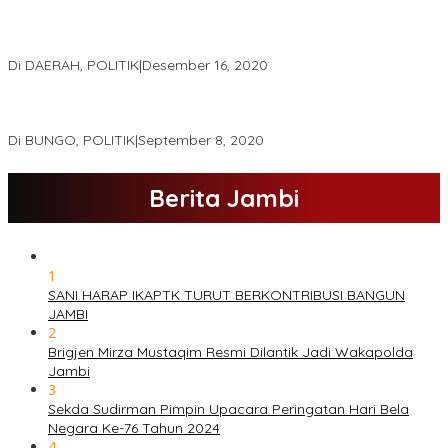
Real Count Hampir 100 Persen, Hasil Rekapitulasi KPU Jambi
Haris – Sani Unggul 38.0,%
Di DAERAH, POLITIK
|
Desember 16, 2020
Hamas-Apri Hari Ini,Pemeriksaan Kesehatan Di RSUD Raden
Mattaher
Di BUNGO, POLITIK
|
September 8, 2020
Berita Jambi
1
SANI HARAP IKAPTK TURUT BERKONTRIBUSI BANGUN
JAMBI
2
Brigjen Mirza Mustaqim Resmi Dilantik Jadi Wakapolda
Jambi
3
Sekda Sudirman Pimpin Upacara Peringatan Hari Bela
Negara Ke-76 Tahun 2024
4