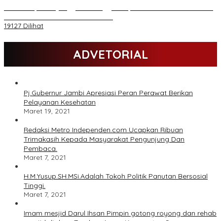
Daftar Akpol 88 yang Jadi Petinggi Polri, dari Batalion Dharma s/d
Atmani Wedana dan Adhi Pradana
19127 Dilihat
ADVETORIAL
Pj.Gubernur Jambi Apresiasi Peran Perawat Berikan
Pelayanan Kesehatan
Maret 19, 2021
Redaksi Metro Independen.com Ucapkan Ribuan
Trimakasih Kepada Masyarakat Pengunjung Dan
Pembaca.
Maret 7, 2021
H.M.Yusup.SH.MSi.Adalah Tokoh Politik Panutan Bersosial
Tinggi.
Maret 7, 2021
Imam mesjid Darul Ihsan Pimpin gotong royong dan rehab