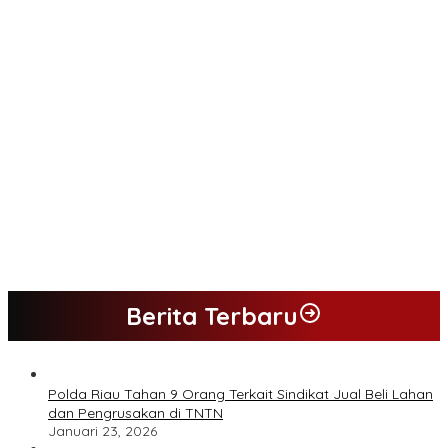
Pj.Gubernur Jambi Apresiasi Peran Perawat Berikan Pelayanan
Kesehatan
Redaksi Metro Independen.com Ucapkan Ribuan Trimakasih
Kepada Masyarakat Pengunjung Dan Pembaca.
H.M.Yusup.SH.MSi.Adalah Tokoh Politik Panutan Bersosial Tinggi.
Imam mesjid Darul Ihsan Pimpin gotong royong dan rehab
masjid di desa Tambun Arang Kecamatan Sumay, kabupaten
tebo
Ketua DPRD Bungo Hadiri Reuni Akbar dan HUT IKS PI ke 40
Berita Terbaru
Polda Riau Tahan 9 Orang Terkait Sindikat Jual Beli Lahan
dan Pengrusakan di TNTN
Januari 23, 2026