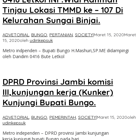
Tinjau Lokasi TMMD ke – 107 Di
Kelurahan Sungai Binjai.
ADVETORIAL
,
BUNGO
,
PERTANIAN
,
SOCIETY
|
Maret 15, 2020
Maret
15, 2020
oleh
udinkepsuk
Metro indpenden – Bupati Bungo H.Mashuri,SP.ME didampingi
oleh Dandim 0416 Bute Letkol
DPRD Provinsi Jambi komisi
III,kunjungan kerja (Kunker)
Kunjungi Bupati Bungo.
ADVETORIAL
,
BUNGO
,
PEMERINTAH
,
SOCIETY
|
Maret 15, 2020
oleh
udinkepsuk
Metro independen – DPRD provinsi Jambi kunjungan
kerja,kunjungi bupati Bungo pada hari