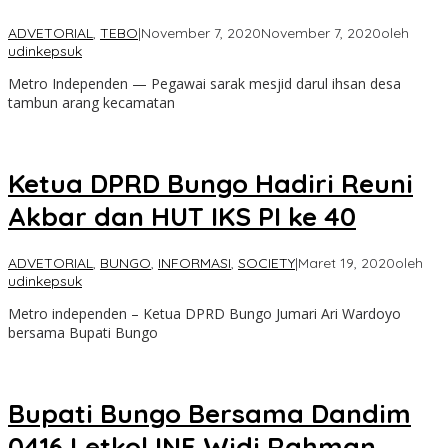
ADVETORIAL
,
TEBO
|
November 7, 2020
November 7, 2020
oleh
udinkepsuk
Metro Independen — Pegawai sarak mesjid darul ihsan desa
tambun arang kecamatan
Ketua DPRD Bungo Hadiri Reuni
Akbar dan HUT IKS PI ke 40
ADVETORIAL
,
BUNGO
,
INFORMASI
,
SOCIETY
|
Maret 19, 2020
oleh
udinkepsuk
Metro independen – Ketua DPRD Bungo Jumari Ari Wardoyo
bersama Bupati Bungo
Bupati Bungo Bersama Dandim
0416 Letkol INF.Widi Rahman