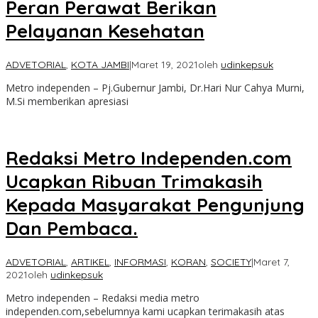
Peran Perawat Berikan
Pelayanan Kesehatan
ADVETORIAL
,
KOTA JAMBI
|
Maret 19, 2021
oleh
udinkepsuk
Metro independen – Pj.Gubernur Jambi, Dr.Hari Nur Cahya Murni,
M.Si memberikan apresiasi
Redaksi Metro Independen.com
Ucapkan Ribuan Trimakasih
Kepada Masyarakat Pengunjung
Dan Pembaca.
ADVETORIAL
,
ARTIKEL
,
INFORMASI
,
KORAN
,
SOCIETY
|
Maret 7,
2021
oleh
udinkepsuk
Metro independen – Redaksi media metro
independen.com,sebelumnya kami ucapkan terimakasih atas