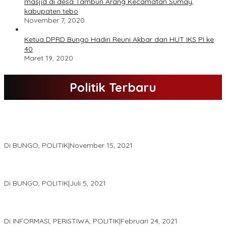
masjid di desa Tambun Arang Kecamatan Sumay,
kabupaten tebo
November 7, 2020
Ketua DPRD Bungo Hadiri Reuni Akbar dan HUT IKS PI ke
40
Maret 19, 2020
Politik Terbaru
DPD Partai Nasdem Kab Bungo Gelar Acara Peringatan HUT Ke-
10.Bertajuk Dengan Tema”Membawa Gerakan Perubahan”
Di BUNGO, POLITIK
|
November 15, 2021
DPD Partai Golkar,Muscam Ke-X Dalam Rangka Pemilihan Ketua
PK.
Di BUNGO, POLITIK
|
Juli 5, 2021
Gugatan Pilgub Jambi, Saksi Cek Endra-Ratu Akui Bisa Nyoblos
Meski Tak Ada e-KTP
Di INFORMASI, PERISTIWA, POLITIK
|
Februari 24, 2021