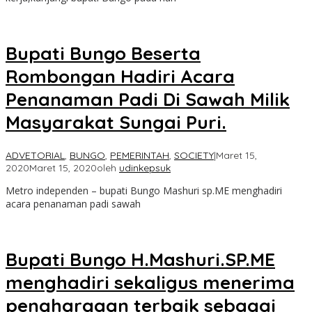
Bupati Bungo Beserta
Rombongan Hadiri Acara
Penanaman Padi Di Sawah Milik
Masyarakat Sungai Puri.
ADVETORIAL
,
BUNGO
,
PEMERINTAH
,
SOCIETY
|
Maret 15,
2020
Maret 15, 2020
oleh
udinkepsuk
Metro independen – bupati Bungo Mashuri sp.ME menghadiri
acara penanaman padi sawah
Bupati Bungo H.Mashuri.SP.ME
menghadiri sekaligus menerima
penghargaan terbaik sebagai