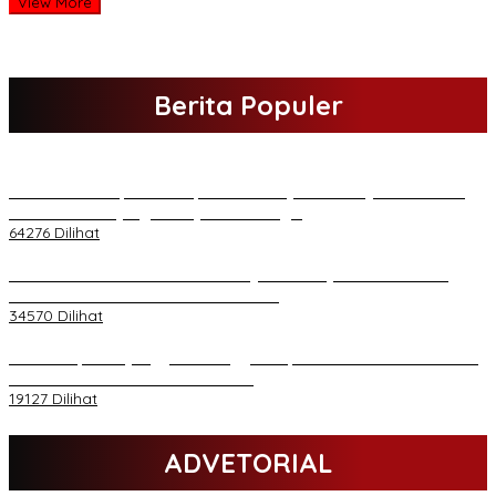
View More
Berita Populer
H Al Haris Sampaikan Empat Poin ke Pj Gubernur Jambi · Ketika
Melakukan Kunjungan Kerja ke Merangin
64276 Dilihat
H Al Haris Wakili Pemkab/Pemkot Jambi Wilayah Barat • Pada
Sambutan Halal Bihalal di Gubernuran
34570 Dilihat
Daftar Akpol 88 yang Jadi Petinggi Polri, dari Batalion Dharma s/d
Atmani Wedana dan Adhi Pradana
19127 Dilihat
ADVETORIAL