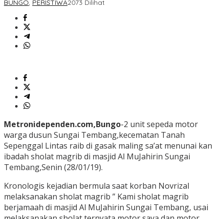
BUNGO
,
PERISTIWA
2073 Dilihat
Metronidependen.com,Bungo
-2 unit sepeda motor
warga dusun Sungai Tembang,kecematan Tanah
Sepenggal Lintas raib di gasak maling sa’at menunai kan
ibadah sholat magrib di masjid Al MuJahirin Sungai
Tembang,Senin (28/01/19).
Kronologis kejadian bermula saat korban Novrizal
melaksanakan sholat magrib ” Kami sholat magrib
berjamaah di masjid Al MuJahirin Sungai Tembang, usai
melaksanakan sholat ternyata motor saya dan motor