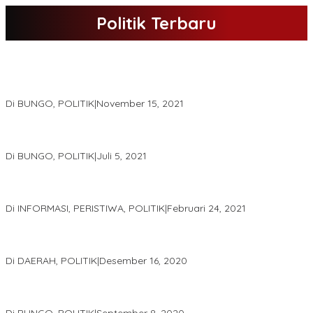
Politik Terbaru
DPD Partai Nasdem Kab Bungo Gelar Acara Peringatan HUT Ke-
10.Bertajuk Dengan Tema”Membawa Gerakan Perubahan”
Di BUNGO, POLITIK
|
November 15, 2021
DPD Partai Golkar,Muscam Ke-X Dalam Rangka Pemilihan Ketua
PK.
Di BUNGO, POLITIK
|
Juli 5, 2021
Gugatan Pilgub Jambi, Saksi Cek Endra-Ratu Akui Bisa Nyoblos
Meski Tak Ada e-KTP
Di INFORMASI, PERISTIWA, POLITIK
|
Februari 24, 2021
Real Count Hampir 100 Persen, Hasil Rekapitulasi KPU Jambi
Haris – Sani Unggul 38.0,%
Di DAERAH, POLITIK
|
Desember 16, 2020
Hamas-Apri Hari Ini,Pemeriksaan Kesehatan Di RSUD Raden
Mattaher