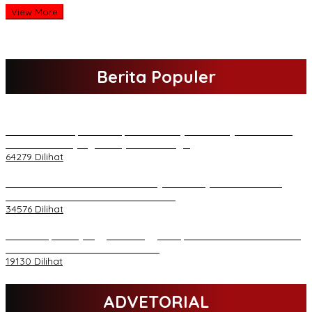
View More
Berita Populer
H Al Haris Sampaikan Empat Poin ke Pj Gubernur Jambi · Ketika
Melakukan Kunjungan Kerja ke Merangin
64279 Dilihat
H Al Haris Wakili Pemkab/Pemkot Jambi Wilayah Barat • Pada
Sambutan Halal Bihalal di Gubernuran
34576 Dilihat
Daftar Akpol 88 yang Jadi Petinggi Polri, dari Batalion Dharma s/d
Atmani Wedana dan Adhi Pradana
19130 Dilihat
ADVETORIAL