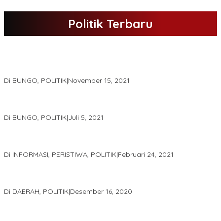
Politik Terbaru
DPD Partai Nasdem Kab Bungo Gelar Acara Peringatan HUT Ke-
10.Bertajuk Dengan Tema”Membawa Gerakan Perubahan”
Di BUNGO, POLITIK
|
November 15, 2021
DPD Partai Golkar,Muscam Ke-X Dalam Rangka Pemilihan Ketua
PK.
Di BUNGO, POLITIK
|
Juli 5, 2021
Gugatan Pilgub Jambi, Saksi Cek Endra-Ratu Akui Bisa Nyoblos
Meski Tak Ada e-KTP
Di INFORMASI, PERISTIWA, POLITIK
|
Februari 24, 2021
Real Count Hampir 100 Persen, Hasil Rekapitulasi KPU Jambi
Haris – Sani Unggul 38.0,%
Di DAERAH, POLITIK
|
Desember 16, 2020
Hamas-Apri Hari Ini,Pemeriksaan Kesehatan Di RSUD Raden
Mattaher