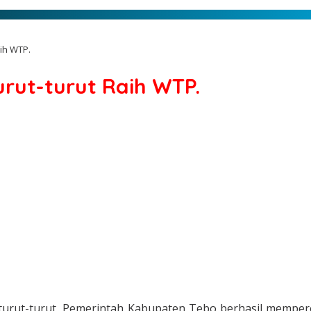
ih WTP.
rut-turut Raih WTP.
turut-turut, Pemerintah Kabupaten Tebo berhasil mempero