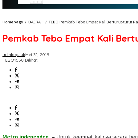
Jambi
Homepage
/
DAERAH
/
TEBO
Pemkab Tebo Empat Kali Berturut-turut Ra
Pemkab Tebo Empat Kali Bertu
udinkepsuk
Mei 31, 2019
TEBO
1550 Dilihat
Metro independen
–
Untuk keempat kalinya secara ber