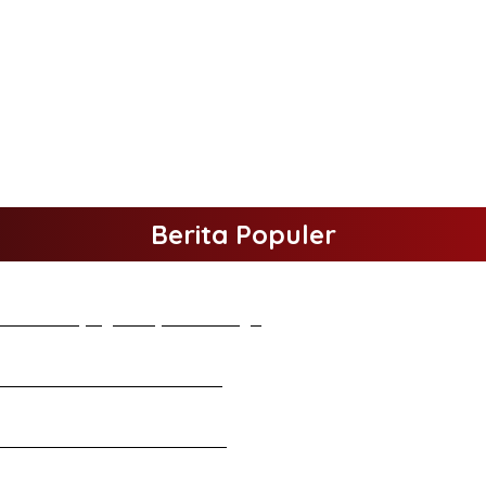
Berita Populer
elakukan Kunjungan Kerja ke Merangin
tan Halal Bihalal di Gubernuran
d Atmani Wedana dan Adhi Pradana