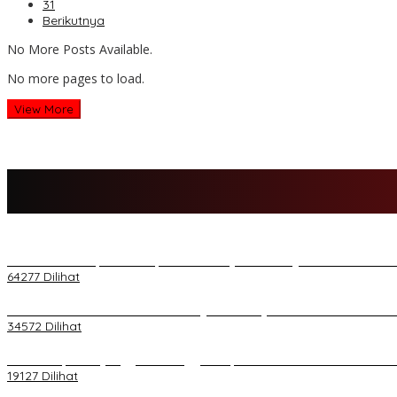
31
Berikutnya
No More Posts Available.
No more pages to load.
View More
H Al Haris Sampaikan Empat Poin ke Pj Gubernur Jambi · Ketika M
64277 Dilihat
H Al Haris Wakili Pemkab/Pemkot Jambi Wilayah Barat • Pada Sambu
34572 Dilihat
Daftar Akpol 88 yang Jadi Petinggi Polri, dari Batalion Dharma s/
19127 Dilihat