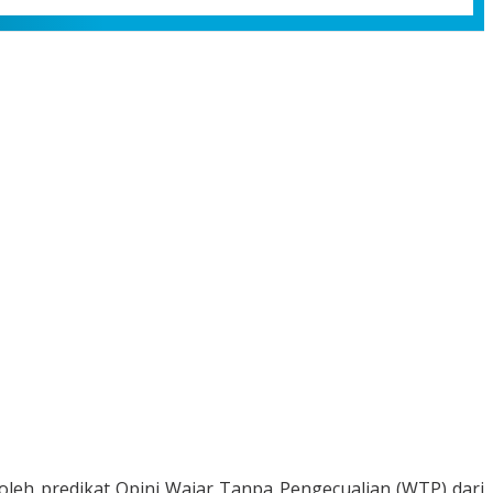
leh predikat Opini Wajar Tanpa Pengecualian (WTP) dari