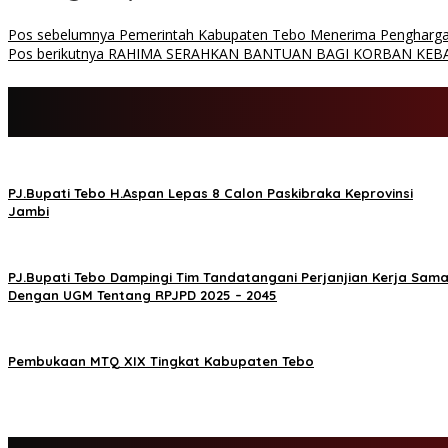
Pos sebelumnya
Pemerintah Kabupaten Tebo Menerima Pengharg
Pos berikutnya
RAHIMA SERAHKAN BANTUAN BAGI KORBAN KEB
PJ.Bupati Tebo H.Aspan Lepas 8 Calon Paskibraka Keprovinsi
Jambi
PJ.Bupati Tebo Dampingi Tim Tandatangani Perjanjian Kerja Sam
Dengan UGM Tentang RPJPD 2025 – 2045
Pembukaan MTQ XIX Tingkat Kabupaten Tebo