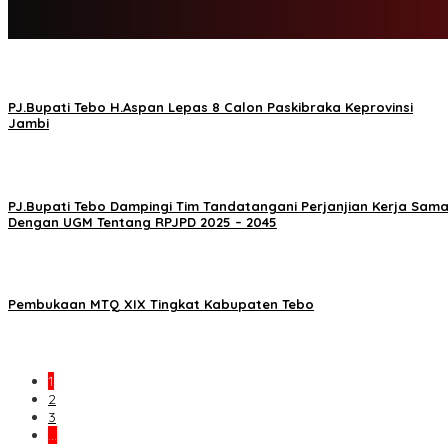
PJ.Bupati Tebo H.Aspan Lepas 8 Calon Paskibraka Keprovinsi
Jambi
PJ.Bupati Tebo Dampingi Tim Tandatangani Perjanjian Kerja Sam
Dengan UGM Tentang RPJPD 2025 – 2045
Pembukaan MTQ XIX Tingkat Kabupaten Tebo
1
2
3
…