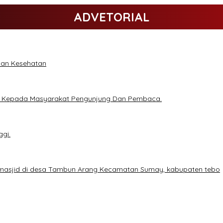
ADVETORIAL
anan Kesehatan
ih Kepada Masyarakat Pengunjung Dan Pembaca.
ggi.
 masjid di desa Tambun Arang Kecamatan Sumay, kabupaten tebo