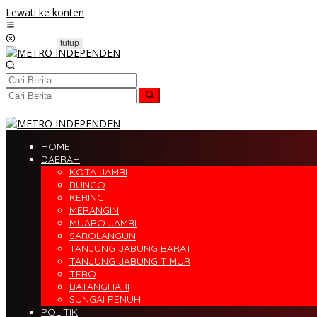
Lewati ke konten
tutup
HOME
DAERAH
KOTA JAMBI
BUNGO
KERINCI
MERANGIN
MUARO JAMBI
SAROLANGUN
TANJUNG JABUNG BARAT
TANJUNG JABUNG TIMUR
TEBO
BATANGHARI
SUNGAI PENUH
POLITIK