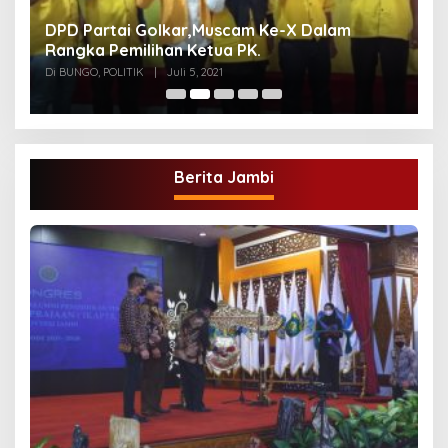
DPD Partai Golkar,Muscam Ke-X Dalam
G
Rangka Pemilihan Ketua PK.
A
Di BUNGO, POLITIK
|
Juli 5, 2021
Di
Berita Jambi