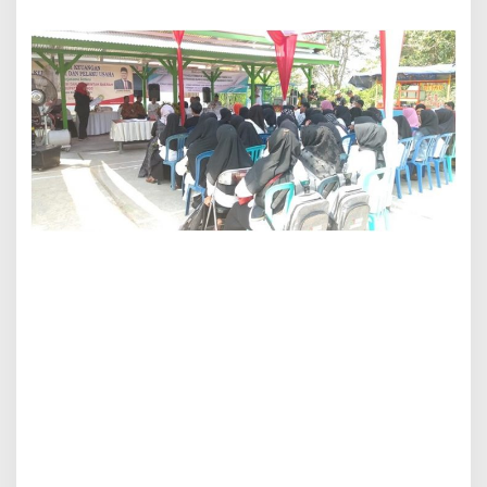
L
A
L
U
I
D
I
N
A
S
K
O
P
,
U
K
M
P
E
R
I
D
U
T