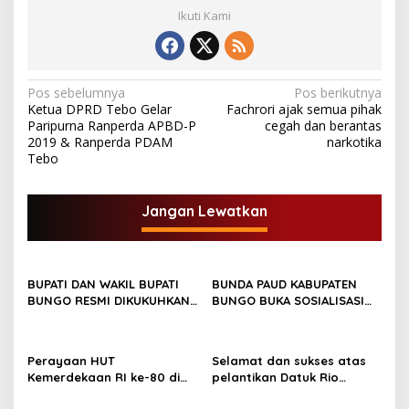
M
Ikuti Kami
A
D
E
N
G
N
Pos sebelumnya
Pos berikutnya
A
Ketua DPRD Tebo Gelar
Fachrori ajak semua pihak
a
N
Paripurna Ranperda APBD-P
cegah dan berantas
B
v
2019 & Ranperda PDAM
narkotika
A
Tebo
L
i
A
g
I
Jangan Lewatkan
D
a
I
s
K
L
i
A
BUPATI DAN WAKIL BUPATI
BUNDA PAUD KABUPATEN
p
T
BUNGO RESMI DIKUKUHKAN
BUNGO BUKA SOSIALISASI
I
SEBAGAI PAYUANG PANJI
WAJIB BELAJAR 13 TAHUN
o
N
BUNDO KANDUNG
s
D
Perayaan HUT
Selamat dan sukses atas
U
Kemerdekaan RI ke-80 di
pelantikan Datuk Rio
S
Dusun Lingga Kuamang.
Sumber Harapan
T