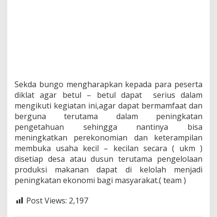
R
I
A
N
D
A
N
P
E
R
Sekda bungo mengharapkan kepada para peserta
D
diklat agar betul – betul dapat serius dalam
A
G
mengikuti kegiatan ini,agar dapat bermamfaat dan
A
berguna terutama dalam peningkatan
N
pengetahuan sehingga nantinya bisa
G
meningkatkan perekonomian dan keterampilan
A
membuka usaha kecil – kecilan secara ( ukm )
N
K
disetiap desa atau dusun terutama pengelolaan
E
produksi makanan dapat di kelolah menjadi
R
peningkatan ekonomi bagi masyarakat.( team )
J
A
Post Views:
2,197
S
A