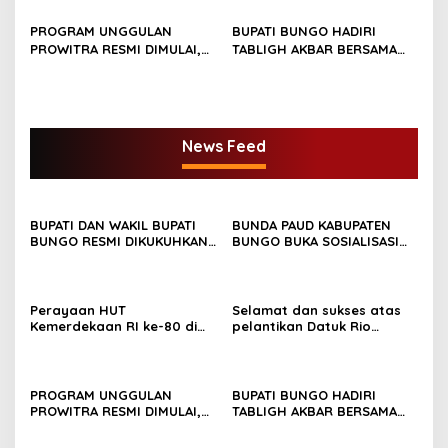
R
Y
PROGRAM UNGGULAN
BUPATI BUNGO HADIRI
(
PROWITRA RESMI DIMULAI,
TABLIGH AKBAR BERSAMA
B
BUPATI BUNGO TANAM
USTADZ ABDUL SOMAD
D
PERDANA BIBIT SAWIT
I
)
M
News Feed
E
D
A
N
BUPATI DAN WAKIL BUPATI
BUNDA PAUD KABUPATEN
BUNGO RESMI DIKUKUHKAN
BUNGO BUKA SOSIALISASI
SEBAGAI PAYUANG PANJI
WAJIB BELAJAR 13 TAHUN
BUNDO KANDUNG
Perayaan HUT
Selamat dan sukses atas
Kemerdekaan RI ke-80 di
pelantikan Datuk Rio
Dusun Lingga Kuamang.
Sumber Harapan
PROGRAM UNGGULAN
BUPATI BUNGO HADIRI
PROWITRA RESMI DIMULAI,
TABLIGH AKBAR BERSAMA
BUPATI BUNGO TANAM
USTADZ ABDUL SOMAD
PERDANA BIBIT SAWIT