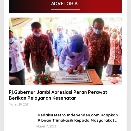
ADVETORIAL
Pj.Gubernur Jambi Apresiasi Peran Perawat
Berikan Pelayanan Kesehatan
Maret 19, 2021
Redaksi Metro Independen.com Ucapkan
Ribuan Trimakasih Kepada Masyarakat
Pengunjung Dan Pembaca.
Maret 7, 2021