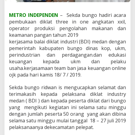
T
H
METRO INDEPENDEN
– Sekda bungo hadiri acara
E
R
pembukaan diklat three in one angkatan xxil,
E
operator produksi pengolahan makanan dan
I
keamanan pangan tahun 2019
N
kerjasama balai diklat industri (BDI) medan dengan
O
pemerintah kabupaten bungo dinas kop, ukm,
N
E
perindustrian dan perdagangan.dan edukasi
A
keuangan kepada ukm dan pelaku
N
usaha.kerjasamaan team ban jasa keuangan online
G
ojk pada hari kamis 18/ 7 / 2019.
K
A
T
Sekda bungo ridwan is mengucapkan selamat dan
A
terimakasih kepada pelaksana diklat industry
N
medan ( BDI ) dan kepada peserta diklat dari bungo
X
yang mengikuti kegiatan ini selama satu minggu
X
I
dengan jumlah peserta 50 orang yang akan dibina
I
selama satu minggu mulai tanggal 18 – 27 juli 2019
,
pelaksanaanya dekecamatan pelepat.
M
E