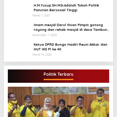
H.M.Yusup.SH.MSi.Adalah Tokoh Politik
Panutan Bersosial Tinggi.
Maret 7, 2021
Imam mesjid Darul Ihsan Pimpin gotong
royong dan rehab masjid di desa Tambun
Arang Kecamatan Sumay, kabupaten tebo
November 7, 2020
Ketua DPRD Bungo Hadiri Reuni Akbar dan
HUT IKS PI ke 40
Maret 19, 2020
Politik Terbaru