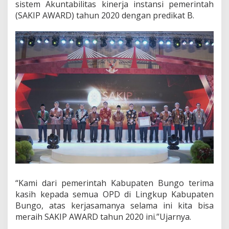
sistem Akuntabilitas kinerja instansi pemerintah
R
(SAKIP AWARD) tahun 2020 dengan predikat B.
D
2
0
2
0
D
a
r
i
K
e
m
e
n
p
a
n
R
B
“Kami dari pemerintah Kabupaten Bungo terima
.
kasih kepada semua OPD di Lingkup Kabupaten
Bungo, atas kerjasamanya selama ini kita bisa
meraih SAKIP AWARD tahun 2020 ini.”Ujarnya.