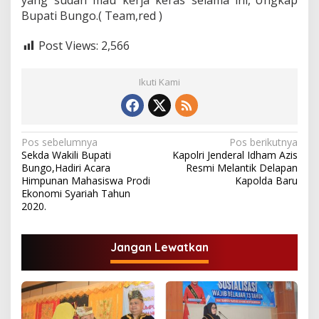
yang sudah mau kerja keras selama ini,”Ungkap
Bupati Bungo.( Team,red )
Post Views:
2,566
Ikuti Kami
N
Pos sebelumnya
Pos berikutnya
Sekda Wakili Bupati
Kapolri Jenderal Idham Azis
a
Bungo,Hadiri Acara
Resmi Melantik Delapan
v
Himpunan Mahasiswa Prodi
Kapolda Baru
Ekonomi Syariah Tahun
i
2020.
g
a
Jangan Lewatkan
s
i
p