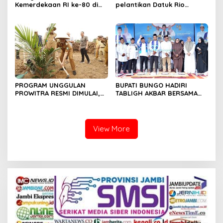
Kemerdekaan RI ke-80 di
pelantikan Datuk Rio
Dusun Lingga Kuamang.
Sumber Harapan
PROGRAM UNGGULAN
BUPATI BUNGO HADIRI
PROWITRA RESMI DIMULAI,
TABLIGH AKBAR BERSAMA
BUPATI BUNGO TANAM
USTADZ ABDUL SOMAD
PERDANA BIBIT SAWIT
View More