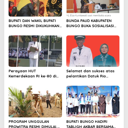
o
s
BUPATI DAN WAKIL BUPATI
BUNDA PAUD KABUPATEN
BUNGO RESMI DIKUKUHKAN
BUNGO BUKA SOSIALISASI
SEBAGAI PAYUANG PANJI
WAJIB BELAJAR 13 TAHUN
BUNDO KANDUNG
Perayaan HUT
Selamat dan sukses atas
Kemerdekaan RI ke-80 di
pelantikan Datuk Rio
Dusun Lingga Kuamang.
Sumber Harapan
PROGRAM UNGGULAN
BUPATI BUNGO HADIRI
PROWITRA RESMI DIMULAI,
TABLIGH AKBAR BERSAMA