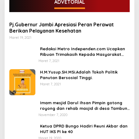
ADVETORIAL
Pj.Gubernur Jambi Apresiasi Peran Perawat
Berikan Pelayanan Kesehatan
Maret 19, 2021
Redaksi Metro Independen.com Ucapkan
Ribuan Trimakasih Kepada Masyarakat
Pengunjung Dan Pembaca.
Maret 7, 2021
H.M.Yusup.SH.MSi.Adalah Tokoh Politik
Panutan Bersosial Tinggi.
Maret 7, 2021
Imam mesjid Darul Ihsan Pimpin gotong
royong dan rehab masjid di desa Tambun
Arang Kecamatan Sumay, kabupaten tebo
November 7, 2020
Ketua DPRD Bungo Hadiri Reuni Akbar dan
HUT IKS PI ke 40
Maret 19, 2020