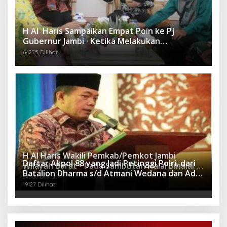
H Al Haris Sampaikan Empat Poin ke Pj
Gubernur Jambi · Ketika Melakukan
Kunjungan Kerja ke Merangin
64275 Dilihat
H Al Haris Wakili Pemkab/Pemkot Jambi
Daftar Akpol 88 yang Jadi Petinggi Polri, dari
Wilayah Barat • Pada Sambutan Halal Bihalal di
Batalion Dharma s/d Atmani Wedana dan Adhi
Gubernuran
34569 Dilihat
Pradana
19127 Dilihat