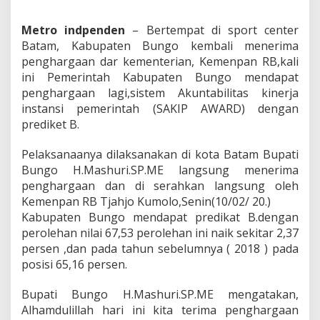
T
e
Metro indpenden
– Bertempat di sport center
r
Batam, Kabupaten Bungo kembali menerima
i
m
penghargaan dar kementerian, Kemenpan RB,kali
a
ini Pemerintah Kabupaten Bungo mendapat
P
penghargaan lagi,sistem Akuntabilitas kinerja
e
instansi pemerintah (SAKIP AWARD) dengan
n
prediket B.
g
h
a
Pelaksanaanya dilaksanakan di kota Batam Bupati
r
Bungo H.Mashuri.SP.ME langsung menerima
g
penghargaan dan di serahkan langsung oleh
a
Kemenpan RB Tjahjo Kumolo,Senin(10/02/ 20.)
a
n
Kabupaten Bungo mendapat predikat B.dengan
S
perolehan nilai 67,53 perolehan ini naik sekitar 2,37
A
persen ,dan pada tahun sebelumnya ( 2018 ) pada
K
posisi 65,16 persen.
I
P
A
Bupati Bungo H.Mashuri.SP.ME mengatakan,
W
Alhamdulillah hari ini kita terima penghargaan
A