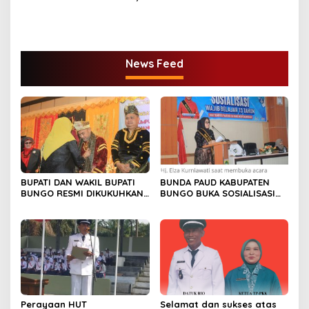
BUPATI BUNGO TANAM
USTADZ ABDUL SOMAD
PERDANA BIBIT SAWIT
News Feed
BUPATI DAN WAKIL BUPATI
BUNDA PAUD KABUPATEN
BUNGO RESMI DIKUKUHKAN
BUNGO BUKA SOSIALISASI
SEBAGAI PAYUANG PANJI
WAJIB BELAJAR 13 TAHUN
BUNDO KANDUNG
Perayaan HUT
Selamat dan sukses atas