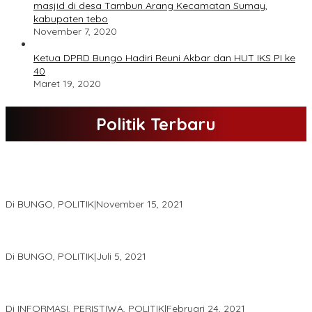
masjid di desa Tambun Arang Kecamatan Sumay,
kabupaten tebo
November 7, 2020
Ketua DPRD Bungo Hadiri Reuni Akbar dan HUT IKS PI ke
40
Maret 19, 2020
Politik Terbaru
DPD Partai Nasdem Kab Bungo Gelar Acara Peringatan HUT Ke-
10.Bertajuk Dengan Tema”Membawa Gerakan Perubahan”
Di BUNGO, POLITIK
|
November 15, 2021
DPD Partai Golkar,Muscam Ke-X Dalam Rangka Pemilihan Ketua
PK.
Di BUNGO, POLITIK
|
Juli 5, 2021
Gugatan Pilgub Jambi, Saksi Cek Endra-Ratu Akui Bisa Nyoblos
Meski Tak Ada e-KTP
Di INFORMASI, PERISTIWA, POLITIK
|
Februari 24, 2021