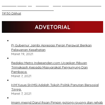
Daftar Akpol 88 yang Jadi Petinggi Polri, dari Batalion Dharma s/d
Atmani Wedana dan Adhi Pradana
19130 Dilihat
ADVETORIAL
Pj.Gubernur Jambi Apresiasi Peran Perawat Berikan
Pelayanan Kesehatan
Maret 19, 2021
Redaksi Metro Independen.com Ucapkan Ribuan
Trimakasih Kepada Masyarakat Pengunjung Dan
Pembaca.
Maret 7, 2021
H.M.Yusup.SH.MSi.Adalah Tokoh Politik Panutan Bersosial
Tinggi.
Maret 7, 2021
Imam mesjid Darul Ihsan Pimpin gotong royong dan rehab