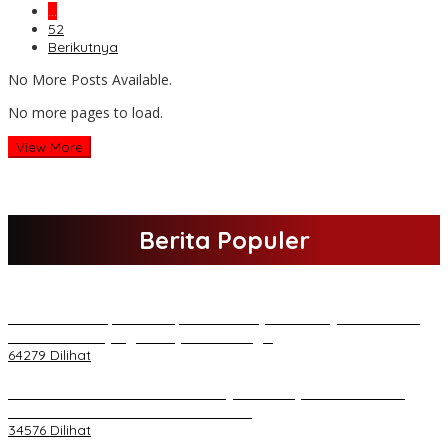
…
52
Berikutnya
No More Posts Available.
No more pages to load.
View More
Berita Populer
H Al Haris Sampaikan Empat Poin ke Pj Gubernur Jambi · Ketika
Melakukan Kunjungan Kerja ke Merangin
64279 Dilihat
H Al Haris Wakili Pemkab/Pemkot Jambi Wilayah Barat • Pada
Sambutan Halal Bihalal di Gubernuran
34576 Dilihat