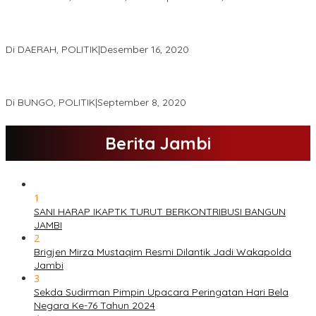
Real Count Hampir 100 Persen, Hasil Rekapitulasi KPU Jambi
Haris – Sani Unggul 38.0,%
Di DAERAH, POLITIK
|
Desember 16, 2020
Hamas-Apri Hari Ini,Pemeriksaan Kesehatan Di RSUD Raden
Mattaher
Di BUNGO, POLITIK
|
September 8, 2020
Berita Jambi
1
SANI HARAP IKAPTK TURUT BERKONTRIBUSI BANGUN
JAMBI
2
Brigjen Mirza Mustaqim Resmi Dilantik Jadi Wakapolda
Jambi
3
Sekda Sudirman Pimpin Upacara Peringatan Hari Bela
Negara Ke-76 Tahun 2024