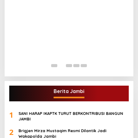
G
A
Di
Berita Jambi
1
SANI HARAP IKAPTK TURUT BERKONTRIBUSI BANGUN
JAMBI
2
Brigjen Mirza Mustaqim Resmi Dilantik Jadi
Wakapolda Jambi