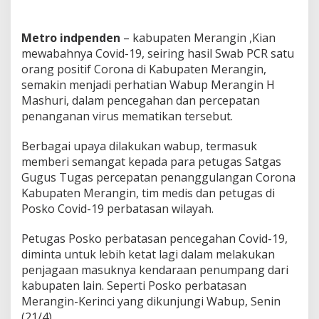
r
o
n
Metro indpenden
– kabupaten Merangin ,Kian
a
mewabahnya Covid-19, seiring hasil Swab PCR satu
,
orang positif Corona di Kabupaten Merangin,
H
semakin menjadi perhatian Wabup Merangin H
a
r
Mashuri, dalam pencegahan dan percepatan
u
penanganan virus mematikan tersebut.
s
B
Berbagai upaya dilakukan wabup, termasuk
e
memberi semangat kepada para petugas Satgas
r
h
Gugus Tugas percepatan penanggulangan Corona
a
Kabupaten Merangin, tim medis dan petugas di
t
Posko Covid-19 perbatasan wilayah.
i
-
Petugas Posko perbatasan pencegahan Covid-19,
h
a
diminta untuk lebih ketat lagi dalam melakukan
t
penjagaan masuknya kendaraan penumpang dari
i
kabupaten lain. Seperti Posko perbatasan
l
Merangin-Kerinci yang dikunjungi Wabup, Senin
a
g
(21/4).