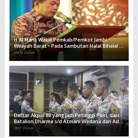
H Al Haris Wakili Pemkab/Pemkot Jambi
Wilayah Barat • Pada Sambutan Halal Bihalal di
Gubernuran
34570 Dilihat
Daftar Akpol 88 yang Jadi Petinggi Polri, dari
Batalion Dharma s/d Atmani Wedana dan Adhi
Pradana
19127 Dilihat