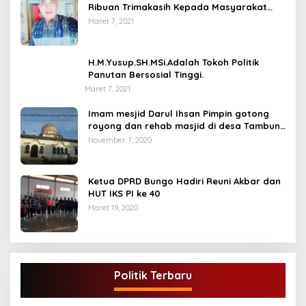
Ribuan Trimakasih Kepada Masyarakat
Pengunjung Dan Pembaca.
Maret 7, 2021
H.M.Yusup.SH.MSi.Adalah Tokoh Politik
Panutan Bersosial Tinggi.
Maret 7, 2021
Imam mesjid Darul Ihsan Pimpin gotong
royong dan rehab masjid di desa Tambun
Arang Kecamatan Sumay, kabupaten tebo
November 7, 2020
Ketua DPRD Bungo Hadiri Reuni Akbar dan
HUT IKS PI ke 40
Maret 19, 2020
DPD Partai Golkar,Muscam Ke-X Dalam
Rangka Pemilihan Ketua PK.
Politik Terbaru
Di BUNGO, POLITIK
|
Juli 5, 2021