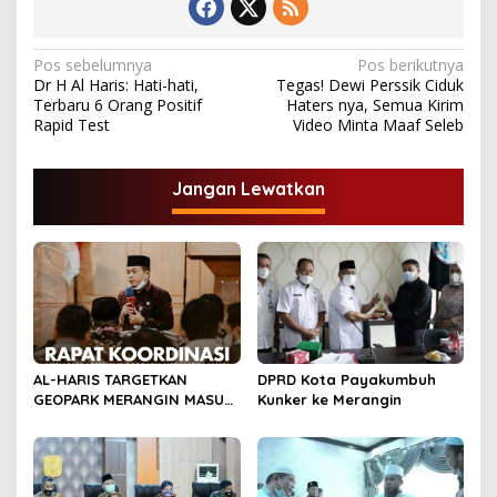
N
Pos sebelumnya
Pos berikutnya
Dr H Al Haris: Hati-hati,
Tegas! Dewi Perssik Ciduk
a
Terbaru 6 Orang Positif
Haters nya, Semua Kirim
v
Rapid Test
Video Minta Maaf Seleb
i
g
Jangan Lewatkan
a
s
i
p
o
s
AL-HARIS TARGETKAN
DPRD Kota Payakumbuh
GEOPARK MERANGIN MASUK
Kunker ke Merangin
DALAM UGG