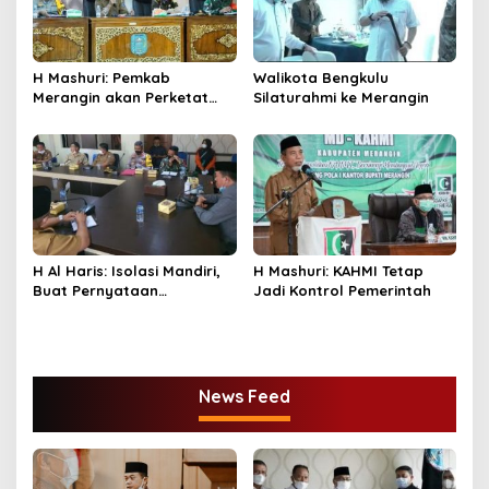
H Mashuri: Pemkab
Walikota Bengkulu
Merangin akan Perketat
Silaturahmi ke Merangin
PPKM Mikro
H Al Haris: Isolasi Mandiri,
H Mashuri: KAHMI Tetap
Buat Pernyataan
Jadi Kontrol Pemerintah
Bermaterai
News Feed