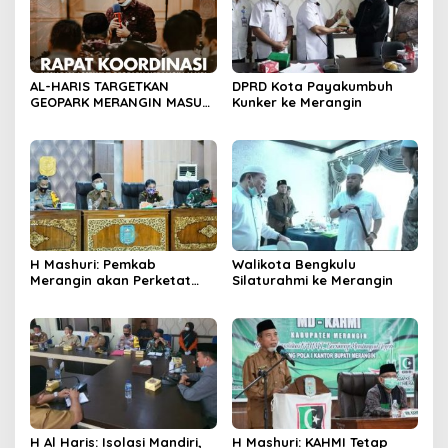
AL-HARIS TARGETKAN
DPRD Kota Payakumbuh
GEOPARK MERANGIN MASUK
Kunker ke Merangin
DALAM UGG
H Mashuri: Pemkab
Walikota Bengkulu
Merangin akan Perketat
Silaturahmi ke Merangin
PPKM Mikro
H Al Haris: Isolasi Mandiri,
H Mashuri: KAHMI Tetap