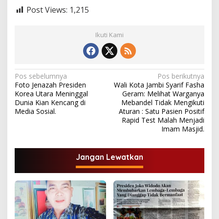
Post Views:
1,215
Ikuti Kami
N
Pos sebelumnya
Pos berikutnya
Foto Jenazah Presiden
Wali Kota Jambi Syarif Fasha
a
Korea Utara Meninggal
Geram: Melihat Warganya
v
Dunia Kian Kencang di
Mebandel Tidak Mengikuti
Media Sosial.
Aturan : Satu Pasien Positif
i
Rapid Test Malah Menjadi
Imam Masjid.
g
a
Jangan Lewatkan
s
i
p
o
s