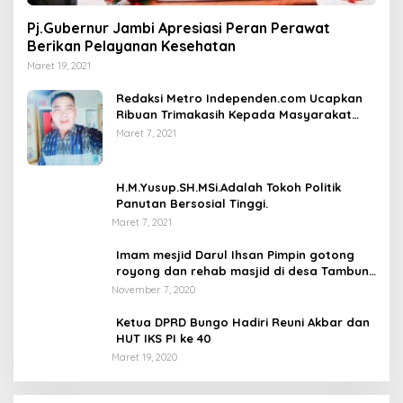
Pj.Gubernur Jambi Apresiasi Peran Perawat
Berikan Pelayanan Kesehatan
Maret 19, 2021
Redaksi Metro Independen.com Ucapkan
Ribuan Trimakasih Kepada Masyarakat
Pengunjung Dan Pembaca.
Maret 7, 2021
H.M.Yusup.SH.MSi.Adalah Tokoh Politik
Panutan Bersosial Tinggi.
Maret 7, 2021
Imam mesjid Darul Ihsan Pimpin gotong
royong dan rehab masjid di desa Tambun
Arang Kecamatan Sumay, kabupaten tebo
November 7, 2020
Ketua DPRD Bungo Hadiri Reuni Akbar dan
HUT IKS PI ke 40
Maret 19, 2020
DPD Partai Golkar,Muscam Ke-X Dalam