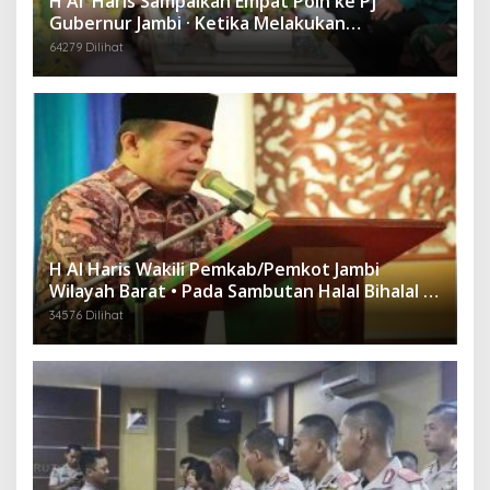
H Al Haris Sampaikan Empat Poin ke Pj
Gubernur Jambi · Ketika Melakukan
Kunjungan Kerja ke Merangin
64279 Dilihat
H Al Haris Wakili Pemkab/Pemkot Jambi
Wilayah Barat • Pada Sambutan Halal Bihalal di
Gubernuran
34576 Dilihat