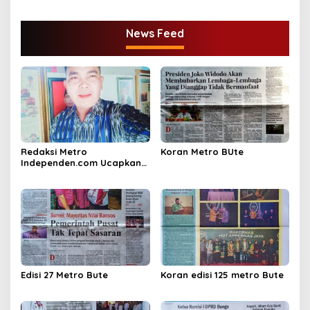
News Feed
Redaksi Metro
Koran Metro BUte
Independen.com Ucapkan
Ribuan Trimakasih Kepada
Masyarakat Pengunjung
Dan Pembaca.
Edisi 27 Metro Bute
Koran edisi 125 metro Bute