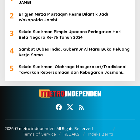
JAMBI
2
Brigjen Mirza Mustaqim Resmi Dilantik Jadi
Wakapolda Jambi
3
Sekda Sudirman Pimpin Upacara Peringatan Hari
Bela Negara Ke-76 Tahun 2024
4
Sambut Dubes India, Gubernur Al Haris Buka Peluang
Kerja Sama
5
Sekda Sudirman: Olahraga Masyarakat/Tradisional
Tawarkan Kebersamaan dan Kebugaran Jasmani
untuk Semua Golongan
2026 © metro independen. All Rights Reserved
Terms of Service
REDAKSI
Indeks Berita