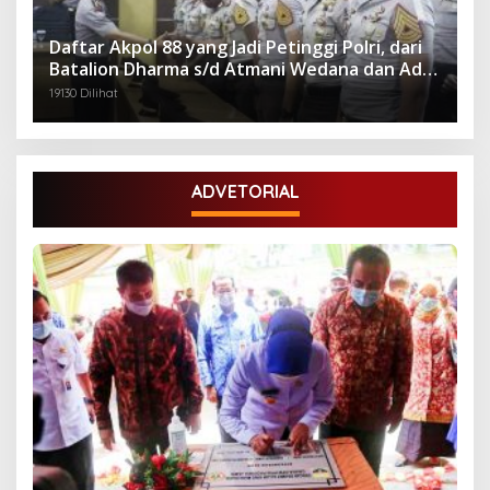
Daftar Akpol 88 yang Jadi Petinggi Polri, dari
Batalion Dharma s/d Atmani Wedana dan Adhi
Pradana
19130 Dilihat
ADVETORIAL