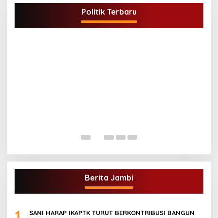
Rangka Pemilihan Ketua PK.
Politik Terbaru
Di BUNGO, POLITIK
|
Juli 5, 2021
G
A
Di
Berita Jambi
1
SANI HARAP IKAPTK TURUT BERKONTRIBUSI BANGUN