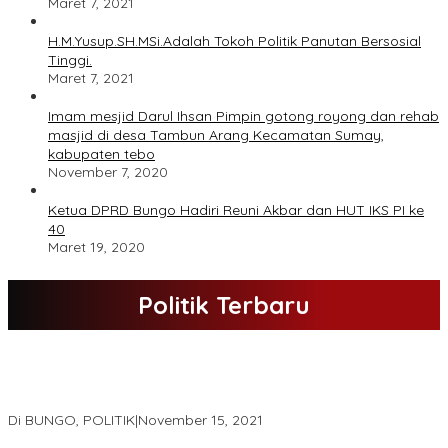
Maret 7, 2021
H.M.Yusup.SH.MSi.Adalah Tokoh Politik Panutan Bersosial
Tinggi.
Maret 7, 2021
Imam mesjid Darul Ihsan Pimpin gotong royong dan rehab
masjid di desa Tambun Arang Kecamatan Sumay,
kabupaten tebo
November 7, 2020
Ketua DPRD Bungo Hadiri Reuni Akbar dan HUT IKS PI ke
40
Maret 19, 2020
Politik Terbaru
DPD Partai Nasdem Kab Bungo Gelar Acara Peringatan HUT Ke-
10.Bertajuk Dengan Tema”Membawa Gerakan Perubahan”
Di BUNGO, POLITIK
|
November 15, 2021