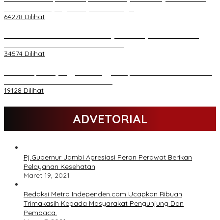
Melakukan Kunjungan Kerja ke Merangin
64278 Dilihat
H Al Haris Wakili Pemkab/Pemkot Jambi Wilayah Barat • Pada
Sambutan Halal Bihalal di Gubernuran
34574 Dilihat
Daftar Akpol 88 yang Jadi Petinggi Polri, dari Batalion Dharma s/d
Atmani Wedana dan Adhi Pradana
19128 Dilihat
ADVETORIAL
Pj.Gubernur Jambi Apresiasi Peran Perawat Berikan
Pelayanan Kesehatan
Maret 19, 2021
Redaksi Metro Independen.com Ucapkan Ribuan
Trimakasih Kepada Masyarakat Pengunjung Dan
Pembaca.