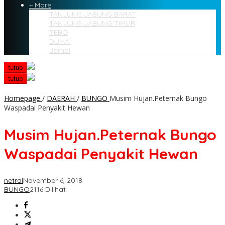
+ More
TANJUNG JABUNG BARAT
TANJUNG JABUNG TIMUR
TEBO
DUMAI
Jambi
tutup
tutup
Homepage
/
DAERAH
/
BUNGO
Musim Hujan.Peternak Bungo
Waspadai Penyakit Hewan
Musim Hujan.Peternak Bungo
Waspadai Penyakit Hewan
netral
November 6, 2018
BUNGO
2116 Dilihat