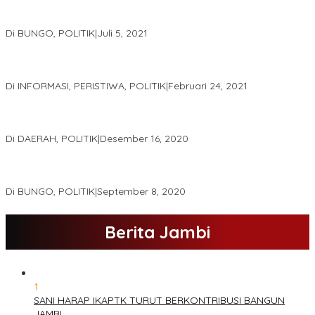
DPD Partai Golkar,Muscam Ke-X Dalam Rangka Pemilihan Ketua
PK.
Di BUNGO, POLITIK
|
Juli 5, 2021
Gugatan Pilgub Jambi, Saksi Cek Endra-Ratu Akui Bisa Nyoblos
Meski Tak Ada e-KTP
Di INFORMASI, PERISTIWA, POLITIK
|
Februari 24, 2021
Real Count Hampir 100 Persen, Hasil Rekapitulasi KPU Jambi
Haris – Sani Unggul 38.0,%
Di DAERAH, POLITIK
|
Desember 16, 2020
Hamas-Apri Hari Ini,Pemeriksaan Kesehatan Di RSUD Raden
Mattaher
Di BUNGO, POLITIK
|
September 8, 2020
Berita Jambi
1
SANI HARAP IKAPTK TURUT BERKONTRIBUSI BANGUN
JAMBI