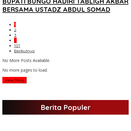
BUPATI BUNGO HADIRI TABLIGH AKBAR
BERSAMA USTADZ ABDUL SOMAD
1
2
3
…
101
Berikutnya
No More Posts Available.
No more pages to load.
View More
Berita Populer
H Al Haris Sampaikan Empat Poin ke Pj Gubernur Jambi · Ketika