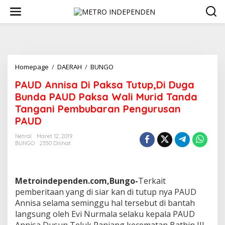
L
e
w
a
t
i
k
Homepage
/
DAERAH
/
BUNGO
P
e
A
k
PAUD Annisa Di Paksa Tutup,Di Duga
U
o
D
n
Bunda PAUD Paksa Wali Murid Tanda
A
t
Tangani Pembubaran Pengurusan
n
e
PAUD
n
n
i
Netral
Maret 12, 2019
s
BUNGO
2350 Dilihat
a
D
i
P
Metroindependen.com,Bungo-
Terkait
a
pemberitaan yang di siar kan di tutup nya PAUD
k
Annisa selama seminggu hal tersebut di bantah
s
a
langsung oleh Evi Nurmala selaku kepala PAUD
T