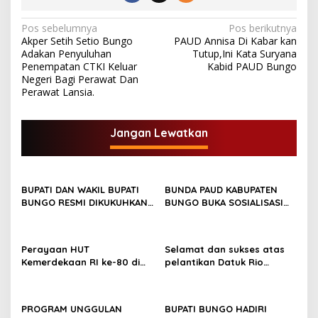
N
Pos sebelumnya
Pos berikutnya
Akper Setih Setio Bungo
PAUD Annisa Di Kabar kan
a
Adakan Penyuluhan
Tutup,Ini Kata Suryana
v
Penempatan CTKI Keluar
Kabid PAUD Bungo
Negeri Bagi Perawat Dan
i
Perawat Lansia.
g
a
Jangan Lewatkan
s
i
p
BUPATI DAN WAKIL BUPATI
BUNDA PAUD KABUPATEN
BUNGO RESMI DIKUKUHKAN
BUNGO BUKA SOSIALISASI
o
SEBAGAI PAYUANG PANJI
WAJIB BELAJAR 13 TAHUN
s
BUNDO KANDUNG
Perayaan HUT
Selamat dan sukses atas
Kemerdekaan RI ke-80 di
pelantikan Datuk Rio
Dusun Lingga Kuamang.
Sumber Harapan
PROGRAM UNGGULAN
BUPATI BUNGO HADIRI