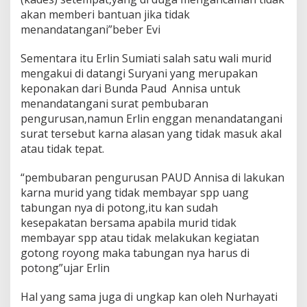
u
akan memberi bantuan jika tidak
b
menandatangani”beber Evi
a
r
Sementara itu Erlin Sumiati salah satu wali murid
a
n
mengakui di datangi Suryani yang merupakan
P
keponakan dari Bunda Paud Annisa untuk
e
menandatangani surat pembubaran
n
pengurusan,namun Erlin enggan menandatangani
g
surat tersebut karna alasan yang tidak masuk akal
u
r
atau tidak tepat.
u
s
“pembubaran pengurusan PAUD Annisa di lakukan
a
karna murid yang tidak membayar spp uang
n
tabungan nya di potong,itu kan sudah
P
A
kesepakatan bersama apabila murid tidak
U
membayar spp atau tidak melakukan kegiatan
D
gotong royong maka tabungan nya harus di
potong”ujar Erlin
Hal yang sama juga di ungkap kan oleh Nurhayati