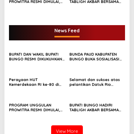
PROWITRA RESMI DIMULAI,
TABLIGH AKBAR BERSAMA
BUPATI BUNGO TANAM
USTADZ ABDUL SOMAD
PERDANA BIBIT SAWIT
News Feed
BUPATI DAN WAKIL BUPATI
BUNDA PAUD KABUPATEN
BUNGO RESMI DIKUKUHKAN
BUNGO BUKA SOSIALISASI
SEBAGAI PAYUANG PANJI
WAJIB BELAJAR 13 TAHUN
BUNDO KANDUNG
Perayaan HUT
Selamat dan sukses atas
Kemerdekaan RI ke-80 di
pelantikan Datuk Rio
Dusun Lingga Kuamang.
Sumber Harapan
PROGRAM UNGGULAN
BUPATI BUNGO HADIRI
PROWITRA RESMI DIMULAI,
TABLIGH AKBAR BERSAMA
BUPATI BUNGO TANAM
USTADZ ABDUL SOMAD
PERDANA BIBIT SAWIT
View More