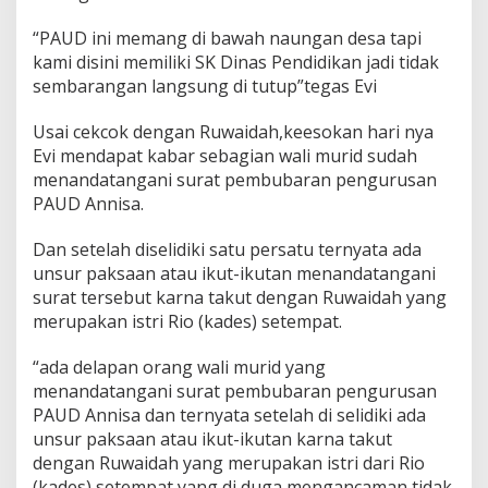
W
a
“PAUD ini memang di bawah naungan desa tapi
l
kami disini memiliki SK Dinas Pendidikan jadi tidak
i
sembarangan langsung di tutup”tegas Evi
M
u
Usai cekcok dengan Ruwaidah,keesokan hari nya
r
i
Evi mendapat kabar sebagian wali murid sudah
d
menandatangani surat pembubaran pengurusan
T
PAUD Annisa.
a
n
Dan setelah diselidiki satu persatu ternyata ada
d
a
unsur paksaan atau ikut-ikutan menandatangani
T
surat tersebut karna takut dengan Ruwaidah yang
a
merupakan istri Rio (kades) setempat.
n
g
“ada delapan orang wali murid yang
a
n
menandatangani surat pembubaran pengurusan
i
PAUD Annisa dan ternyata setelah di selidiki ada
P
unsur paksaan atau ikut-ikutan karna takut
e
dengan Ruwaidah yang merupakan istri dari Rio
m
b
(kades) setempat,yang di duga mengancaman tidak