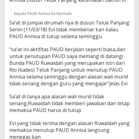
Annisa Dusun Teluk Panjang kecematan Bathin III.
u
t
Kepala PAUD Annisa Evi Nurmala
u
p
Sa’at di jumpai dirumah nya di dusun Teluk Panjang
,
Senin (11/03/18) Evi tidak membenar kan kalau
D
PAUD Annisa di tutup selama seminggu.
i
D
u
“sa’at ini aktifitas PAUD berjalan seperti biasa,dan
g
untuk penutupan PAUD saya memang di datangi
a
Bunda PAUD Ruwaidah yang merupakan istri dari
B
Rio (kades) Teluk Panjang untuk menutup PAUD
u
n
Annisa selama seminggu dengan alasan wali murid
d
tidak senang dengan guru yang mengajar”jelas Evi
a
P
Sa’at di tanya apa alasan wali murid tidak
A
senang,Ruwaidah tidak memberi jawaban dan tetap
U
D
memaksa PAUD harus di tutup.
P
a
Evi yang tidak terima dengan alasan Ruwaidah yang
k
memaksa menutup PAUD Annisa langsung
s
menegas kan
a