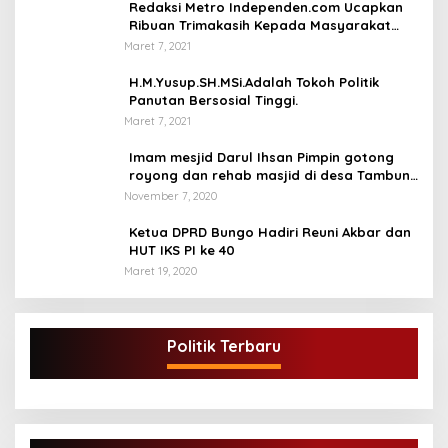
Redaksi Metro Independen.com Ucapkan
Ribuan Trimakasih Kepada Masyarakat
Pengunjung Dan Pembaca.
Maret 7, 2021
H.M.Yusup.SH.MSi.Adalah Tokoh Politik
Panutan Bersosial Tinggi.
Maret 7, 2021
Imam mesjid Darul Ihsan Pimpin gotong
royong dan rehab masjid di desa Tambun
Arang Kecamatan Sumay, kabupaten tebo
November 7, 2020
Ketua DPRD Bungo Hadiri Reuni Akbar dan
HUT IKS PI ke 40
Maret 19, 2020
Politik Terbaru