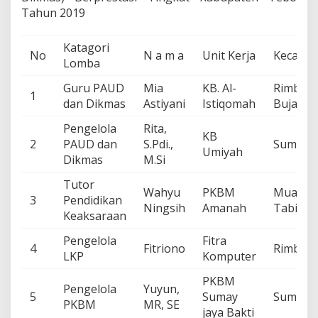
Tahun 2019
Katagori
No
N a m a
Unit Kerja
Kecama
Lomba
Guru PAUD
Mia
KB. Al-
Rimbo
1
dan Dikmas
Astiyani
Istiqomah
Bujang
Pengelola
Rita,
KB
2
PAUD dan
S.Pdi.,
Sumay
Umiyah
Dikmas
M.Si
Tutor
Wahyu
PKBM
Muara
3
Pendidikan
Ningsih
Amanah
Tabir
Keaksaraan
Pengelola
Fitra
4
Fitriono
Rimbo Il
LKP
Komputer
PKBM
Pengelola
Yuyun,
5
Sumay
Sumay
PKBM
MR, SE
jaya Bakti