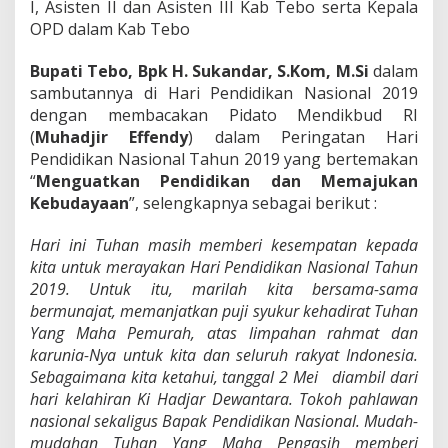
I, Asisten II dan Asisten III Kab Tebo serta Kepala
S
OPD dalam Kab Tebo
u
k
s
Bupati Tebo, Bpk H. Sukandar, S.Kom, M.Si
dalam
e
sambutannya di Hari Pendidikan Nasional 2019
s
dengan membacakan Pidato Mendikbud RI
.
(
Muhadjir Effendy
) dalam Peringatan Hari
Pendidikan Nasional Tahun 2019 yang bertemakan
“
Menguatkan Pendidikan dan Memajukan
Kebudayaan
”, selengkapnya sebagai berikut :
Hari ini Tuhan masih memberi kesempatan kepada
kita untuk merayakan Hari Pendidikan Nasional Tahun
2019. Untuk itu, marilah kita bersama-sama
bermunajat, memanjatkan puji syukur kehadirat Tuhan
Yang Maha Pemurah, atas limpahan rahmat dan
karunia-Nya untuk kita dan seluruh rakyat Indonesia.
Sebagaimana kita ketahui, tanggal 2 Mei diambil dari
hari kelahiran Ki Hadjar Dewantara. Tokoh pahlawan
nasional sekaligus Bapak Pendidikan Nasional. Mudah-
mudahan Tuhan Yang Maha Pengasih memberi