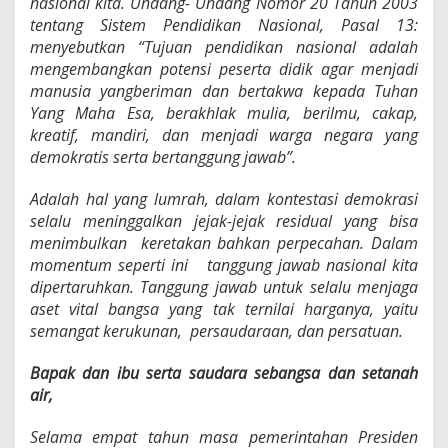
nasional kita. Undang- Undang Nomor 20 Tahun 2003
tentang Sistem Pendidikan Nasional, Pasal 13:
menyebutkan “Tujuan pendidikan nasional adalah
mengembangkan potensi peserta didik agar menjadi
manusia yangberiman dan bertakwa kepada Tuhan
Yang Maha Esa, berakhlak mulia, berilmu, cakap,
kreatif, mandiri, dan menjadi warga negara yang
demokratis serta bertanggung jawab”.
A
dalah hal yang lumrah, dalam kontestasi demokrasi
selalu meninggalkan jejak-jejak residual yang bisa
menimbulkan keretakan bahkan perpecahan. Dalam
momentum seperti ini tanggung jawab nasional kita
dipertaruhkan. Tanggung jawab untuk selalu menjaga
aset vital bangsa yang tak ternilai harganya, yaitu
semangat kerukunan, persaudaraan, dan persatuan.
B
a
pak dan ibu serta saudara sebangsa dan setanah
air,
S
elama empat tahun masa pemerintahan Presiden