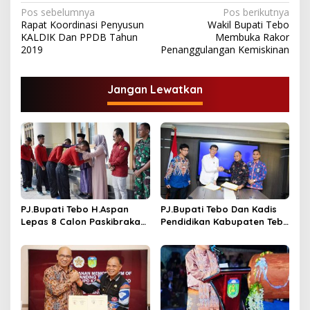
N
Pos sebelumnya
Pos berikutnya
Rapat Koordinasi Penyusun
Wakil Bupati Tebo
a
KALDIK Dan PPDB Tahun
Membuka Rakor
v
2019
Penanggulangan Kemiskinan
i
g
Jangan Lewatkan
a
s
i
p
o
s
PJ.Bupati Tebo H.Aspan
PJ.Bupati Tebo Dan Kadis
Lepas 8 Calon Paskibraka
Pendidikan Kabupaten Tebo
Keprovinsi Jambi
Tandatangani MOU
Program GASING