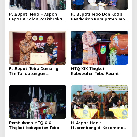
PJ.Bupati Tebo H.Aspan
PJ.Bupati Tebo Dan Kadis
Lepas 8 Calon Paskibraka
Pendidikan Kabupaten Tebo
Keprovinsi Jambi
Tandatangani MOU
Program GASING
PJ.Bupati Tebo Dampingi
MTQ XIX Tingkat
Tim Tandatangani
Kabupaten Tebo Resmi
Perjanjian Kerja Sama
Ditutup Oleh PJ,Bupati Tebo
Dengan UGM Tentang
Aspan ST Rimbo Ilir Jadi
RPJPD 2025 – 2045
Juara Umum
Pembukaan MTQ XIX
H. Aspan Hadiri
Tingkat Kabupaten Tebo
Musrenbang di Kecamatan
Tebo Tengah & Tengah Ilir