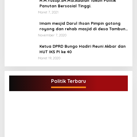
H.M.Yusup.SH.MSi.Adalah Tokoh Politik
Panutan Bersosial Tinggi.
Maret 7, 2021
Imam mesjid Darul Ihsan Pimpin gotong
royong dan rehab masjid di desa Tambun
Arang Kecamatan Sumay, kabupaten tebo
November 7, 2020
Ketua DPRD Bungo Hadiri Reuni Akbar dan
HUT IKS PI ke 40
Maret 19, 2020
DPD Partai Golkar,Muscam Ke-X Dalam
Rangka Pemilihan Ketua PK.
Politik Terbaru
Di BUNGO, POLITIK
|
Juli 5, 2021