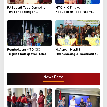
PJ.Bupati Tebo Dampingi
MTQ XIX Tingkat
Tim Tandatangani
Kabupaten Tebo Resmi
Perjanjian Kerja Sama
Ditutup Oleh PJ,Bupati Tebo
Dengan UGM Tentang
Aspan ST Rimbo Ilir Jadi
RPJPD 2025 – 2045
Juara Umum
Pembukaan MTQ XIX
H. Aspan Hadiri
Tingkat Kabupaten Tebo
Musrenbang di Kecamatan
Tebo Tengah & Tengah Ilir
News Feed