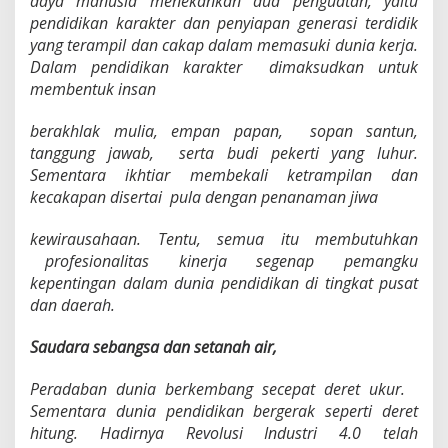
daya manusia menekankan dua penguatan, yaitu
pendidikan karakter dan penyiapan generasi terdidik
yang terampil dan cakap dalam memasuki dunia kerja.
Dalam pendidikan karakter dimaksudkan untuk
membentuk insan
berakhlak mulia,
e
m
pa
n
p
a
p
a
n
, sopan santun,
tanggung jawab, serta budi pekerti yang luhur.
Sementara ikhtiar membekali ketrampilan dan
kecakapan disertai pula dengan penanaman jiwa
kewirausahaan. Tentu, semua itu membutuhkan
profesionalitas kinerja segenap pemangku
kepentingan dalam dunia pendidikan di tingkat pusat
dan daerah.
Saudara sebangsa dan setanah air,
Peradaban dunia berkembang secepat deret ukur.
Sementara dunia pendidikan bergerak seperti deret
hitung. Hadirnya Revolusi Industri 4.0 telah