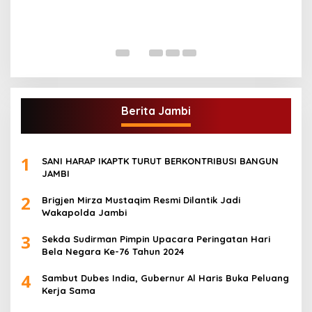
G
A
Di
Berita Jambi
1
SANI HARAP IKAPTK TURUT BERKONTRIBUSI BANGUN
JAMBI
2
Brigjen Mirza Mustaqim Resmi Dilantik Jadi
Wakapolda Jambi
3
Sekda Sudirman Pimpin Upacara Peringatan Hari
Bela Negara Ke-76 Tahun 2024
4
Sambut Dubes India, Gubernur Al Haris Buka Peluang
Kerja Sama