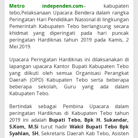
S
Metro independen.com
– kabupaten
T
tebo,Pelaksanaan Upacara Bendera dalam rangka
a
Peringatan Hari Pendidikan Nasional di lingkungan
h
u
Pemerintah Kabupaten Tebo berlangsung secara
n
khidmat yang diperingati pada hari puncak
2
peringatan Hardiknas tahun 2019 pada Kamis, 2
0
Mei 2019.
1
9
d
Upacara Peringatan Hardiknas ini dilaksanakan di
i
lapangan upacara Kantor Bupati Kabupaten Tebo
K
yang diikuti oleh semua Organisasi Perangkat
a
Daerah (OPD) Kabupaten Tebo serta beberapa
b
beberapa sekolah, Guru yang ada dalam
u
p
Kabupaten Tebo.
a
t
Bertindak sebagai Pembina Upacara dalam
e
peringatan Hardiknas di Kabupaten Tebo tahun
n
2019 ini adalah
Bupati Tebo, Bpk H. Sukandar,
T
e
S.Kom, M.Si
turut hadir
Wakil Bupati Tebo Bpk
b
Syahlan, SH
, Sekretaris Daerah Kab Tebo, Asisten
o