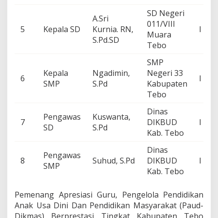
SD Negeri
A.Sri
011/VIII
5
Kepala SD
Kurnia. RN,
I
Muara
S.Pd.SD
Tebo
SMP
Kepala
Ngadimin,
Negeri 33
6
I
SMP
S.Pd
Kabupaten
Tebo
Dinas
Pengawas
Kuswanta,
7
DIKBUD
I
SD
S.Pd
Kab. Tebo
Dinas
Pengawas
8
Suhud, S.Pd
DIKBUD
I
SMP
Kab. Tebo
Pemenang Apresiasi Guru, Pengelola Pendidikan
Anak Usa Dini Dan Pendidikan Masyarakat (Paud-
Dikmas) Berprestasi Tingkat Kabupaten Tebo