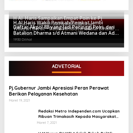
H Al Haris Sampaikan Empat Poin ke Pj
H Al Haris Wakili Pemkab/Pemkot Jambi
Gubernur Jambi · Ketika Melakukan
Berita Populer
Daftar Akpol 88 yang Jadi Petinggi Polri, dari
Wilayah Barat • Pada Sambutan Halal Bihalal di
Kunjungan Kerja ke Merangin
64280 Dilihat
Batalion Dharma s/d Atmani Wedana dan Adhi
Gubernuran
34576 Dilihat
Pradana
19130 Dilihat
ADVETORIAL
Pj.Gubernur Jambi Apresiasi Peran Perawat
Berikan Pelayanan Kesehatan
Maret 19, 2021
Redaksi Metro Independen.com Ucapkan
Ribuan Trimakasih Kepada Masyarakat
Pengunjung Dan Pembaca.
Maret 7, 2021