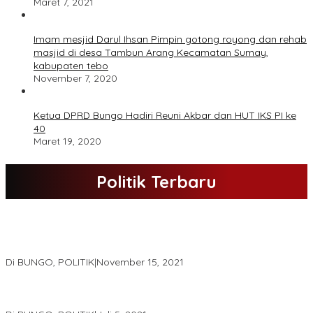
Maret 7, 2021
Imam mesjid Darul Ihsan Pimpin gotong royong dan rehab
masjid di desa Tambun Arang Kecamatan Sumay,
kabupaten tebo
November 7, 2020
Ketua DPRD Bungo Hadiri Reuni Akbar dan HUT IKS PI ke
40
Maret 19, 2020
Politik Terbaru
DPD Partai Nasdem Kab Bungo Gelar Acara Peringatan HUT Ke-
10.Bertajuk Dengan Tema”Membawa Gerakan Perubahan”
Di BUNGO, POLITIK
|
November 15, 2021
DPD Partai Golkar,Muscam Ke-X Dalam Rangka Pemilihan Ketua
PK.