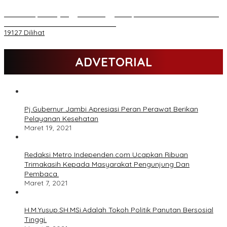
Daftar Akpol 88 yang Jadi Petinggi Polri, dari Batalion Dharma s/d
Atmani Wedana dan Adhi Pradana
19127 Dilihat
ADVETORIAL
Pj.Gubernur Jambi Apresiasi Peran Perawat Berikan
Pelayanan Kesehatan
Maret 19, 2021
Redaksi Metro Independen.com Ucapkan Ribuan
Trimakasih Kepada Masyarakat Pengunjung Dan
Pembaca.
Maret 7, 2021
H.M.Yusup.SH.MSi.Adalah Tokoh Politik Panutan Bersosial
Tinggi.