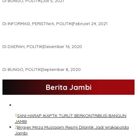
Di BUNGO, POLITIK
|
Juli 5, 2021
Gugatan Pilgub Jambi, Saksi Cek Endra-Ratu Akui Bisa Nyoblos
Meski Tak Ada e-KTP
Di INFORMASI, PERISTIWA, POLITIK
|
Februari 24, 2021
Real Count Hampir 100 Persen, Hasil Rekapitulasi KPU Jambi
Haris – Sani Unggul 38.0,%
Di DAERAH, POLITIK
|
Desember 16, 2020
Hamas-Apri Hari Ini,Pemeriksaan Kesehatan Di RSUD Raden
Mattaher
Di BUNGO, POLITIK
|
September 8, 2020
Berita Jambi
1
SANI HARAP IKAPTK TURUT BERKONTRIBUSI BANGUN
JAMBI
2
Brigjen Mirza Mustaqim Resmi Dilantik Jadi Wakapolda
Jambi