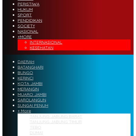
PERISTIWA
HUKUM
SPORT
PENDIDIKAN
SOCIETY
NASIONAL
+MORE
INTERNASIONAL
KESEHATAN
DAERAH
BATANGHARI
BUNGO
KERINCI
KOTA JAMBI
MERANGIN
MUARO JAMBI
SAROLANGUN
SUNGAI PENUH
+ More
TANJUNG JABUNG BARAT
TANJUNG JABUNG TIMUR
TEBO
DUMAI