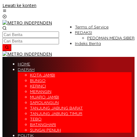
Lewati ke konten
Terms of Service
REDAKSI
PEDOMAN MEDIA SIBER
Indeks Berita
HOME
DAERAH
KOTA JAMBI
BUNGO
KERINCI
MERANGIN
MUARO JAMBI
SAROLANGUN
TANJUNG JABUNG BARAT
TANJUNG JABUNG TIMUR
TEBO
BATANGHARI
SUNGAI PENUH
POLITIK