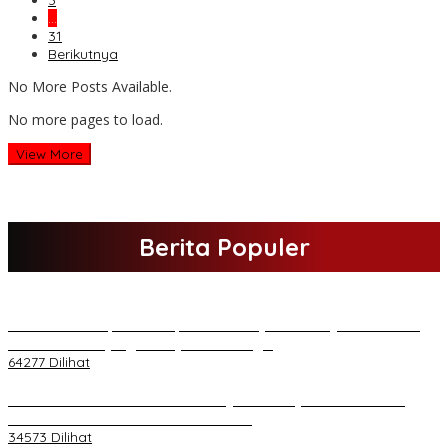
…
31
Berikutnya
No More Posts Available.
No more pages to load.
View More
Berita Populer
H Al Haris Sampaikan Empat Poin ke Pj Gubernur Jambi · Ketika
Melakukan Kunjungan Kerja ke Merangin
64277 Dilihat
H Al Haris Wakili Pemkab/Pemkot Jambi Wilayah Barat • Pada
Sambutan Halal Bihalal di Gubernuran
34573 Dilihat