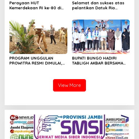
Perayaan HUT
Selamat dan sukses atas
Kemerdekaan RI ke-80 di
pelantikan Datuk Rio
Dusun Lingga Kuamang.
Sumber Harapan
PROGRAM UNGGULAN
BUPATI BUNGO HADIRI
PROWITRA RESMI DIMULAI,
TABLIGH AKBAR BERSAMA
BUPATI BUNGO TANAM
USTADZ ABDUL SOMAD
PERDANA BIBIT SAWIT
View More