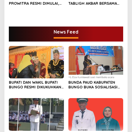
PROWITRA RESMI DIMULAI,
TABLIGH AKBAR BERSAMA
BUPATI BUNGO TANAM
USTADZ ABDUL SOMAD
PERDANA BIBIT SAWIT
News Feed
BUPATI DAN WAKIL BUPATI
BUNDA PAUD KABUPATEN
BUNGO RESMI DIKUKUHKAN
BUNGO BUKA SOSIALISASI
SEBAGAI PAYUANG PANJI
WAJIB BELAJAR 13 TAHUN
BUNDO KANDUNG