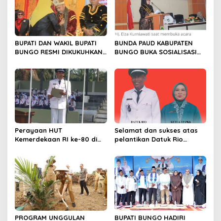
p
o
s
BUPATI DAN WAKIL BUPATI
BUNDA PAUD KABUPATEN
BUNGO RESMI DIKUKUHKAN
BUNGO BUKA SOSIALISASI
SEBAGAI PAYUANG PANJI
WAJIB BELAJAR 13 TAHUN
BUNDO KANDUNG
Perayaan HUT
Selamat dan sukses atas
Kemerdekaan RI ke-80 di
pelantikan Datuk Rio
Dusun Lingga Kuamang.
Sumber Harapan
PROGRAM UNGGULAN
BUPATI BUNGO HADIRI