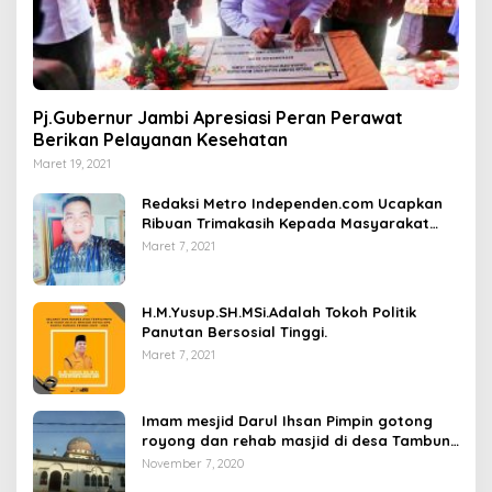
Pj.Gubernur Jambi Apresiasi Peran Perawat
Berikan Pelayanan Kesehatan
Maret 19, 2021
Redaksi Metro Independen.com Ucapkan
Ribuan Trimakasih Kepada Masyarakat
Pengunjung Dan Pembaca.
Maret 7, 2021
H.M.Yusup.SH.MSi.Adalah Tokoh Politik
Panutan Bersosial Tinggi.
Maret 7, 2021
Imam mesjid Darul Ihsan Pimpin gotong
royong dan rehab masjid di desa Tambun
Arang Kecamatan Sumay, kabupaten tebo
November 7, 2020