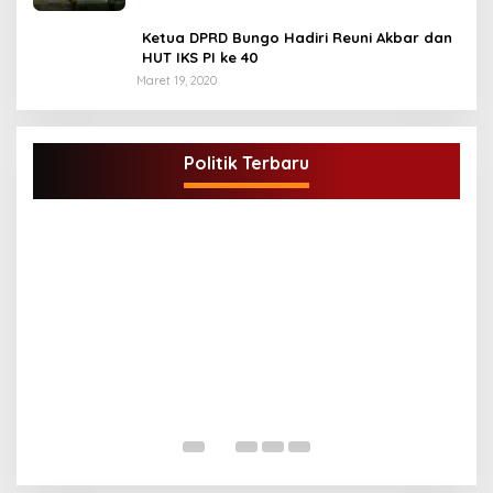
Ketua DPRD Bungo Hadiri Reuni Akbar dan
HUT IKS PI ke 40
Maret 19, 2020
DPD Partai Golkar,Muscam Ke-X Dalam
Rangka Pemilihan Ketua PK.
Politik Terbaru
Di BUNGO, POLITIK
|
Juli 5, 2021
G
A
Di