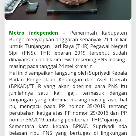
P
N
S
.
Metro independen
– Pemerintah Kabupaten
Bungo menyiapkan anggaran sebanyak 21,1 miliar
untuk Tunjangan Hari Raya (THR) Pegawai Negeri
Sipil (PNS). THR lebaran 2019 tersebut sudah
dibayarkan dan dikirim lewat rekening PNS masing-
masing pada tanggal 24 mei krmarin.
Hal ini disampaikan langsung oleh Supriyadi Kepala
Badan Pengelolaan Keuangan dan Aset Daerah
(BPKAD).”THR yang akan diterima para PNS itu
jumlahnya satu kali gaji, termasuk dengan
tunjangan yang diterima masing-masing asn, hal
itu, mengacu pada PP nomor 35/2019 tentang
perubahan ketiga atas PP nomor 29/2016 dan PP
nomor 36/2019 tentang pemberian THR,”ujarnya.
Sementara kata kepala BPKAD Supriyadi ada
belasan ribu PNS yang bertugas di lingkungan