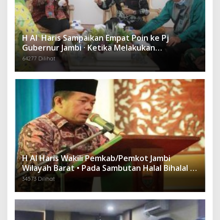
H Al Haris Sampaikan Empat Poin ke Pj
Gubernur Jambi · Ketika Melakukan
Kunjungan Kerja ke Merangin
64277 Dilihat
H Al Haris Wakili Pemkab/Pemkot Jambi
Wilayah Barat • Pada Sambutan Halal Bihalal di
Gubernuran
34573 Dilihat