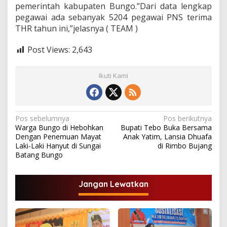
pemerintah kabupaten Bungo.”Dari data lengkap
pegawai ada sebanyak 5204 pegawai PNS terima
THR tahun ini,”jelasnya ( TEAM )
Post Views:
2,643
Ikuti Kami
N
Pos sebelumnya
Pos berikutnya
Warga Bungo di Hebohkan
Bupati Tebo Buka Bersama
a
Dengan Penemuan Mayat
Anak Yatim, Lansia Dhuafa
v
Laki-Laki Hanyut di Sungai
di Rimbo Bujang
Batang Bungo
i
g
Jangan Lewatkan
a
s
i