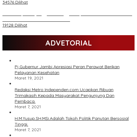
34576 Dilihat
Daftar Akpol 88 yang Jadi Petinggi Polri, dari Batalion Dharma s/d
Atmani Wedana dan Adhi Pradana
19128 Dilihat
ADVETORIAL
Pj.Gubernur Jambi Apresiasi Peran Perawat Berikan
Pelayanan Kesehatan
Maret 19, 2021
Redaksi Metro Independen.com Ucapkan Ribuan
Trimakasih Kepada Masyarakat Pengunjung Dan
Pembaca.
Maret 7, 2021
H.M.Yusup.SH.MSi.Adalah Tokoh Politik Panutan Bersosial
Tinggi.
Maret 7, 2021