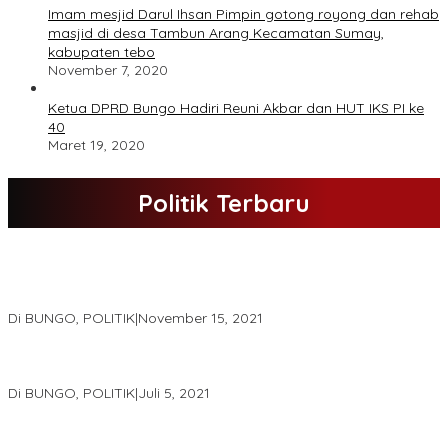
Imam mesjid Darul Ihsan Pimpin gotong royong dan rehab
masjid di desa Tambun Arang Kecamatan Sumay,
kabupaten tebo
November 7, 2020
Ketua DPRD Bungo Hadiri Reuni Akbar dan HUT IKS PI ke
40
Maret 19, 2020
Politik Terbaru
DPD Partai Nasdem Kab Bungo Gelar Acara Peringatan HUT Ke-
10.Bertajuk Dengan Tema”Membawa Gerakan Perubahan”
Di BUNGO, POLITIK
|
November 15, 2021
DPD Partai Golkar,Muscam Ke-X Dalam Rangka Pemilihan Ketua
PK.
Di BUNGO, POLITIK
|
Juli 5, 2021
Gugatan Pilgub Jambi, Saksi Cek Endra-Ratu Akui Bisa Nyoblos