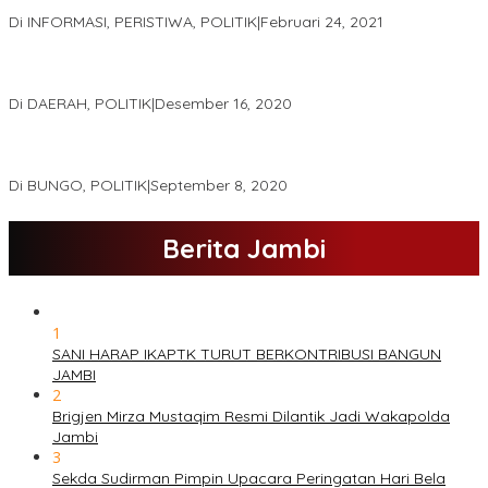
Meski Tak Ada e-KTP
Di INFORMASI, PERISTIWA, POLITIK
|
Februari 24, 2021
Real Count Hampir 100 Persen, Hasil Rekapitulasi KPU Jambi
Haris – Sani Unggul 38.0,%
Di DAERAH, POLITIK
|
Desember 16, 2020
Hamas-Apri Hari Ini,Pemeriksaan Kesehatan Di RSUD Raden
Mattaher
Di BUNGO, POLITIK
|
September 8, 2020
Berita Jambi
1
SANI HARAP IKAPTK TURUT BERKONTRIBUSI BANGUN
JAMBI
2
Brigjen Mirza Mustaqim Resmi Dilantik Jadi Wakapolda
Jambi
3
Sekda Sudirman Pimpin Upacara Peringatan Hari Bela