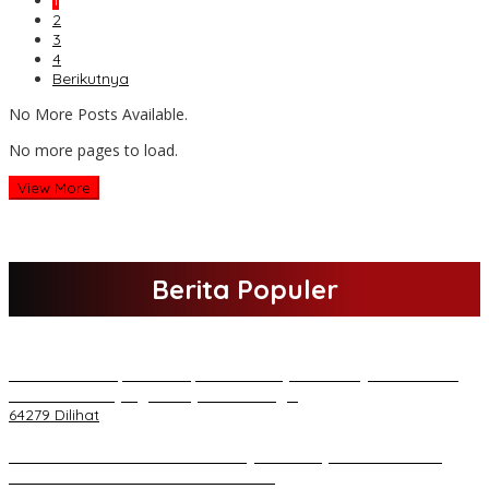
1
2
3
4
Berikutnya
No More Posts Available.
No more pages to load.
View More
Berita Populer
H Al Haris Sampaikan Empat Poin ke Pj Gubernur Jambi · Ketika
Melakukan Kunjungan Kerja ke Merangin
64279 Dilihat
H Al Haris Wakili Pemkab/Pemkot Jambi Wilayah Barat • Pada
Sambutan Halal Bihalal di Gubernuran